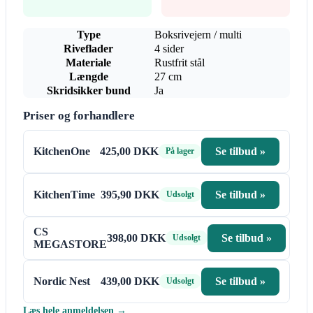
Type
Boksrivejern / multi
Riveflader
4 sider
Materiale
Rustfrit stål
Længde
27 cm
Skridsikker bund
Ja
Priser og forhandlere
KitchenOne
425,00 DKK
Se tilbud »
På lager
KitchenTime
395,90 DKK
Se tilbud »
Udsolgt
CS
398,00 DKK
Se tilbud »
Udsolgt
MEGASTORE
Nordic Nest
439,00 DKK
Se tilbud »
Udsolgt
Læs hele anmeldelsen →