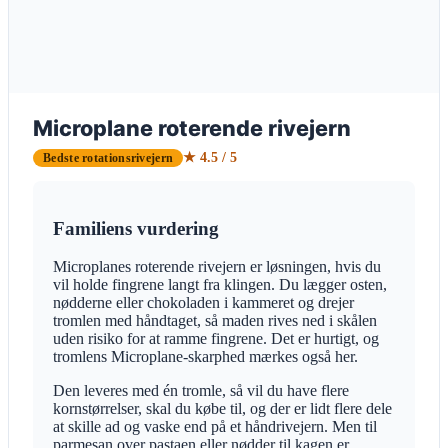
Microplane roterende rivejern
★ 4.5 / 5
Bedste rotationsrivejern
Familiens vurdering
Microplanes roterende rivejern er løsningen, hvis du
vil holde fingrene langt fra klingen. Du lægger osten,
nødderne eller chokoladen i kammeret og drejer
tromlen med håndtaget, så maden rives ned i skålen
uden risiko for at ramme fingrene. Det er hurtigt, og
tromlens Microplane-skarphed mærkes også her.
Den leveres med én tromle, så vil du have flere
kornstørrelser, skal du købe til, og der er lidt flere dele
at skille ad og vaske end på et håndrivejern. Men til
parmesan over pastaen eller nødder til kagen er