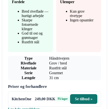
Fordele
Ulemper
Bred riveflade —
Kun grov
hurtigt arbejde
rivetype
Skarpe
Ingen opsamler
fotoætsede
klinger
God til ost og
grøntsager
Rustfrit stål
Type
Håndrivejern
Riveflade
Grov / bred
Materiale
Rustfrit stål
Serie
Gourmet
Længde
31 cm
Priser og forhandlere
KitchenOne
249,00 DKK
Se tilbud »
På lager
Læs hele anmeldelsen →