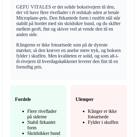
GEFU VITALES er det solide boksrivejern til den,
der vil have flere riveflader i ét redskab uden at betale
Microplane-pris. Den firkantede form i rustfrit stål står
stabilt på bordet med sin skridsikre bund, og du skifter
mellem groft, fint og skiver ved at vende den til en
anden side.
Klingerne er ikke fotoætsede som på de dyreste
mærker, så den kræver en anelse mere tryk, og boksen
fylder i skuffen. Men kvaliteten er solid, og som alt-i-
ét-rivejern til hverdagskøkkenet leverer den fint til en
fornuftig pris.
Fordele
Ulemper
Flere riveflader
Klinger er ikke
på siderne
fotoætsede
Stabil firkantet
Fylder i skuffen
form
Skridsikker bund