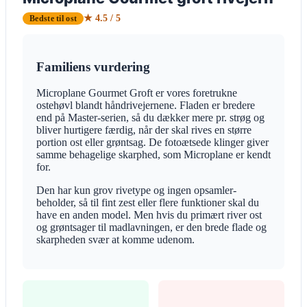
★ 4.5 / 5
Bedste til ost
Familiens vurdering
Microplane Gourmet Groft er vores foretrukne
ostehøvl blandt håndrivejernene. Fladen er bredere
end på Master-serien, så du dækker mere pr. strøg og
bliver hurtigere færdig, når der skal rives en større
portion ost eller grøntsag. De fotoætsede klinger giver
samme behagelige skarphed, som Microplane er kendt
for.
Den har kun grov rivetype og ingen opsamler-
beholder, så til fint zest eller flere funktioner skal du
have en anden model. Men hvis du primært river ost
og grøntsager til madlavningen, er den brede flade og
skarpheden svær at komme udenom.