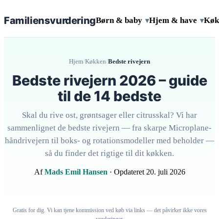
Familiens
vurdering
Børn & baby
Hjem & have
Køk
▾
▾
Hjem
/
Køkken
/
Bedste rivejern
Bedste rivejern 2026 – guide
til de 14 bedste
Skal du rive ost, grøntsager eller citrusskal? Vi har
sammenlignet de bedste rivejern — fra skarpe Microplane-
håndrivejern til boks- og rotationsmodeller med beholder —
så du finder det rigtige til dit køkken.
Af
Mads Emil Hansen
· Opdateret 20. juli 2026
Gratis for dig. Vi kan tjene kommission ved køb via links — det påvirker ikke vores
vurderinger.