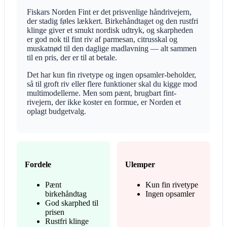
Fiskars Norden Fint er det prisvenlige håndrivejern,
der stadig føles lækkert. Birkehåndtaget og den rustfri
klinge giver et smukt nordisk udtryk, og skarpheden
er god nok til fint riv af parmesan, citrusskal og
muskatnød til den daglige madlavning — alt sammen
til en pris, der er til at betale.
Det har kun fin rivetype og ingen opsamler-beholder,
så til groft riv eller flere funktioner skal du kigge mod
multimodellerne. Men som pænt, brugbart fint-
rivejern, der ikke koster en formue, er Norden et
oplagt budgetvalg.
Fordele
Ulemper
Pænt
Kun fin rivetype
birkehåndtag
Ingen opsamler
God skarphed til
prisen
Rustfri klinge