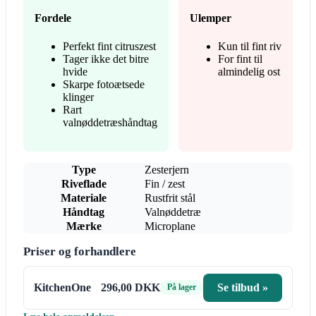
Fordele
Ulemper
Perfekt fint citruszest
Kun til fint riv
Tager ikke det bitre
For fint til
hvide
almindelig ost
Skarpe fotoætsede
klinger
Rart
valnøddetræshåndtag
Type
Zesterjern
Riveflade
Fin / zest
Materiale
Rustfrit stål
Håndtag
Valnøddetræ
Mærke
Microplane
Priser og forhandlere
KitchenOne
296,00 DKK
Se tilbud »
På lager