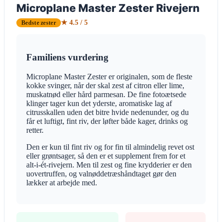
Microplane Master Zester Rivejern
★ 4.5 / 5
Bedste zester
Familiens vurdering
Microplane Master Zester er originalen, som de fleste
kokke svinger, når der skal zest af citron eller lime,
muskatnød eller hård parmesan. De fine fotoætsede
klinger tager kun det yderste, aromatiske lag af
citrusskallen uden det bitre hvide nedenunder, og du
får et luftigt, fint riv, der løfter både kager, drinks og
retter.
Den er kun til fint riv og for fin til almindelig revet ost
eller grøntsager, så den er et supplement frem for et
alt-i-ét-rivejern. Men til zest og fine krydderier er den
uovertruffen, og valnøddetræshåndtaget gør den
lækker at arbejde med.