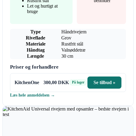
Rustfrit stål
beholder
Let og hurtigt at
bruge
Type
Håndrivejern
Riveflade
Grov
Materiale
Rustfrit stål
Håndtag
Valnøddetræ
Længde
30 cm
Priser og forhandlere
KitchenOne
300,00 DKK
Se tilbud »
På lager
Læs hele anmeldelsen →