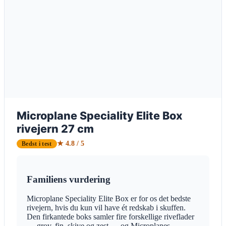
Microplane Speciality Elite Box
rivejern 27 cm
★ 4.8 / 5
Bedst i test
Familiens vurdering
Microplane Speciality Elite Box er for os det bedste
rivejern, hvis du kun vil have ét redskab i skuffen.
Den firkantede boks samler fire forskellige riveflader
— grov, fin, skive og zest — og Microplanes