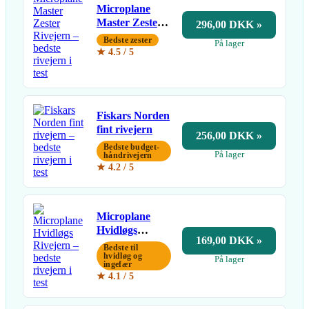
Microplane
Master Zester
296,00 DKK »
Rivejern
Bedste zester
På lager
★ 4.5 / 5
Fiskars Norden
fint rivejern
256,00 DKK »
Bedste budget-
På lager
håndrivejern
★ 4.2 / 5
Microplane
Hvidløgs
169,00 DKK »
Rivejern
Bedste til
hvidløg og
På lager
ingefær
★ 4.1 / 5