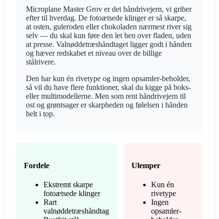
Microplane Master Grov er det håndrivejern, vi griber
efter til hverdag. De fotoætsede klinger er så skarpe,
at osten, guleroden eller chokoladen nærmest river sig
selv — du skal kun føre den let hen over fladen, uden
at presse. Valnøddetræshåndtaget ligger godt i hånden
og hæver redskabet et niveau over de billige
stålrivere.
Den har kun én rivetype og ingen opsamler-beholder,
så vil du have flere funktioner, skal du kigge på boks-
eller multimodellerne. Men som rent håndrivejern til
ost og grøntsager er skarpheden og følelsen i hånden
helt i top.
Fordele
Ulemper
Ekstremt skarpe
Kun én
fotoætsede klinger
rivetype
Rart
Ingen
valnøddetræshåndtag
opsamler-