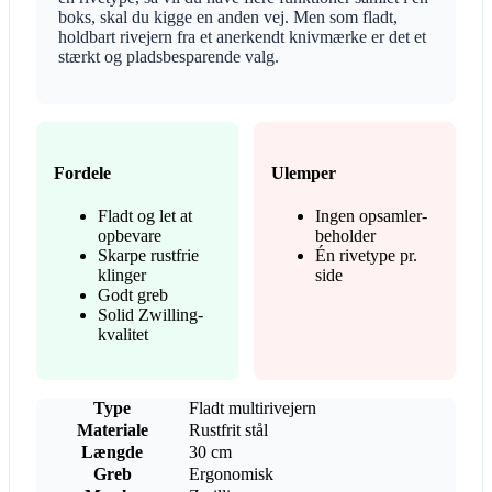
boks, skal du kigge en anden vej. Men som fladt,
holdbart rivejern fra et anerkendt knivmærke er det et
stærkt og pladsbesparende valg.
Fordele
Ulemper
Fladt og let at
Ingen opsamler-
opbevare
beholder
Skarpe rustfrie
Én rivetype pr.
klinger
side
Godt greb
Solid Zwilling-
kvalitet
Type
Fladt multirivejern
Materiale
Rustfrit stål
Længde
30 cm
Greb
Ergonomisk