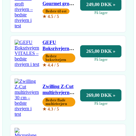
Gourmet groft
249,00 DKK »
rivejern
Bedste til ost
På lager
★ 4.5 / 5
GEFU
Boksrivejern
265,00 DKK »
VITALES
Bedste
På lager
boksrivejern
★ 4.4 / 5
Zwilling Z-Cut
multirivejern
269,00 DKK »
30 cm
Bedste flade
På lager
multirivejern
★ 4.3 / 5