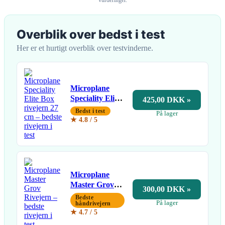
Overblik over bedst i test
Her er et hurtigt overblik over testvinderne.
Microplane
Speciality Elite
425,00 DKK »
Box rivejern 27
Bedst i test
På lager
cm
★ 4.8 / 5
Microplane
Master Grov
300,00 DKK »
Rivejern
Bedste
På lager
håndrivejern
★ 4.7 / 5