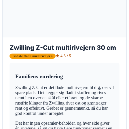
Zwilling Z-Cut multirivejern 30 cm
★ 4.3 / 5
Bedste flade multirivejern
Familiens vurdering
Zwilling Z-Cut er det flade multirivejern til dig, der vil
spare plads. Det lægger sig fladt i skuffen og rives
nemt hen over en skål eller et bræt, og de skarpe
rustfrie klinger fra Zwilling river ost og grøntsager
rent og effektivt. Grebet er gennemtænkt, så du har
god kontrol under arbejdet.
Det har ingen opsamler-beholder, og hver side giver
én rivetype, så vil du have flere funktioner samlet i en