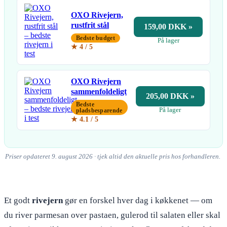
OXO Rivejern,
rustfrit stål
159,00 DKK »
Bedste budget
På lager
★ 4 / 5
OXO Rivejern
sammenfoldeligt
205,00 DKK »
Bedste
På lager
pladsbesparende
★ 4.1 / 5
Priser opdateret 9. august 2026 · tjek altid den aktuelle pris hos forhandleren.
Et godt
rivejern
gør en forskel hver dag i køkkenet — om
du river parmesan over pastaen, gulerod til salaten eller skal