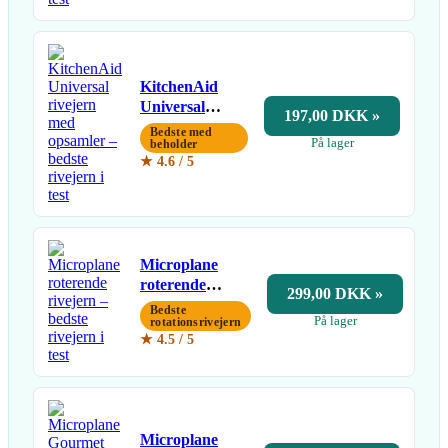
KitchenAid
Universal
197,00 DKK »
rivejern med
Bedste med
På lager
opsamler
beholder
★ 4.6 / 5
Microplane
roterende
299,00 DKK »
rivejern
Bedste
På lager
rotationsrivejern
★ 4.5 / 5
Microplane