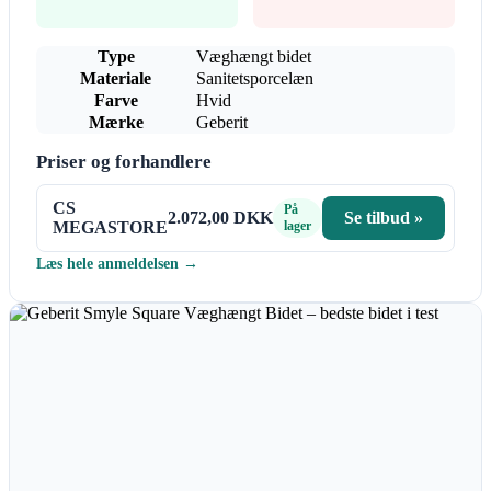
Type
Væghængt bidet
Materiale
Sanitetsporcelæn
Farve
Hvid
Mærke
Geberit
Priser og forhandlere
CS
På
2.072,00 DKK
Se tilbud »
MEGASTORE
lager
Læs hele anmeldelsen →