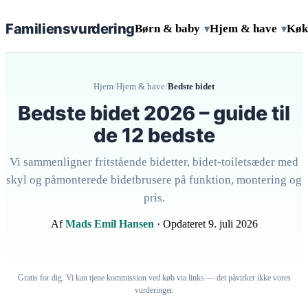
Familiens
vurdering
Børn & baby
Hjem & have
Køk
▾
▾
Hjem
/
Hjem & have
/
Bedste bidet
Bedste bidet 2026 – guide til
de 12 bedste
Vi sammenligner fritstående bidetter, bidet-toiletsæder med
skyl og påmonterede bidetbrusere på funktion, montering og
pris.
Af
Mads Emil Hansen
· Opdateret 9. juli 2026
Gratis for dig. Vi kan tjene kommission ved køb via links — det påvirker ikke vores
vurderinger.