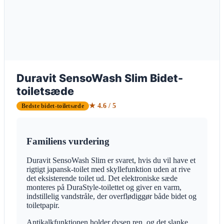
Duravit SensoWash Slim Bidet-
toiletsæde
★ 4.6 / 5
Bedste bidet-toiletsæde
Familiens vurdering
Duravit SensoWash Slim er svaret, hvis du vil have et
rigtigt japansk-toilet med skyllefunktion uden at rive
det eksisterende toilet ud. Det elektroniske sæde
monteres på DuraStyle-toilettet og giver en varm,
indstillelig vandstråle, der overflødiggør både bidet og
toiletpapir.
Antikalkfunktionen holder dysen ren, og det slanke