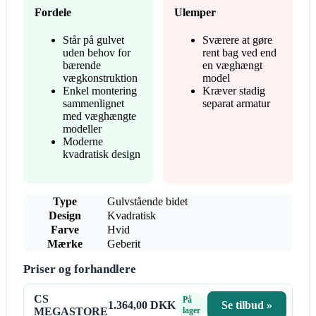
Fordele
Ulemper
Står på gulvet
Sværere at gøre
uden behov for
rent bag ved end
bærende
en væghængt
vægkonstruktion
model
Enkel montering
Kræver stadig
sammenlignet
separat armatur
med væghængte
modeller
Moderne
kvadratisk design
Type
Gulvstående bidet
Design
Kvadratisk
Farve
Hvid
Mærke
Geberit
Priser og forhandlere
CS
På
1.364,00 DKK
Se tilbud »
MEGASTORE
lager