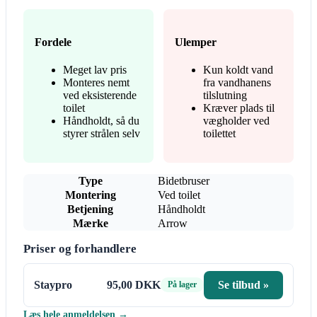
Fordele
Ulemper
Meget lav pris
Kun koldt vand
Monteres nemt
fra vandhanens
ved eksisterende
tilslutning
toilet
Kræver plads til
Håndholdt, så du
vægholder ved
styrer strålen selv
toilettet
Type
Bidetbruser
Montering
Ved toilet
Betjening
Håndholdt
Mærke
Arrow
Priser og forhandlere
Staypro
95,00 DKK
Se tilbud »
På lager
Læs hele anmeldelsen →