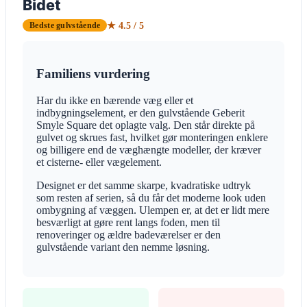
Bidet
★ 4.5 / 5
Bedste gulvstående
Familiens vurdering
Har du ikke en bærende væg eller et
indbygningselement, er den gulvstående Geberit
Smyle Square det oplagte valg. Den står direkte på
gulvet og skrues fast, hvilket gør monteringen enklere
og billigere end de væghængte modeller, der kræver
et cisterne- eller vægelement.
Designet er det samme skarpe, kvadratiske udtryk
som resten af serien, så du får det moderne look uden
ombygning af væggen. Ulempen er, at det er lidt mere
besværligt at gøre rent langs foden, men til
renoveringer og ældre badeværelser er den
gulvstående variant den nemme løsning.