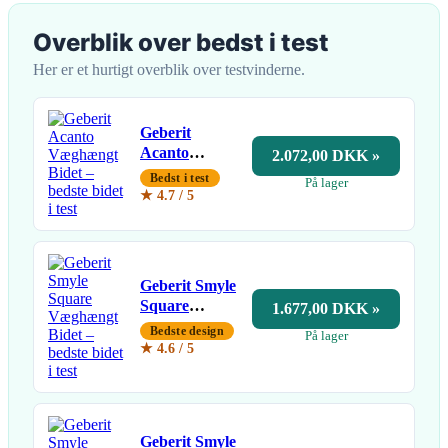
Overblik over bedst i test
Her er et hurtigt overblik over testvinderne.
Geberit
Acanto
2.072,00 DKK »
Væghængt
Bedst i test
På lager
Bidet
★ 4.7 / 5
Geberit Smyle
Square
1.677,00 DKK »
Væghængt
Bedste design
På lager
Bidet
★ 4.6 / 5
Geberit Smyle