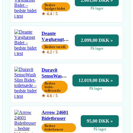
2.001,00 DKK »
Bidet
Bedste
På lager
budget-bidet
★ 4.4 / 5
Deante
Væghængt
2.099,00 DKK »
Bidet
Bedste værdi
På lager
★ 4.2 / 5
Duravit
SensoWash
12.019,00 DKK »
Slim Bidet-
Bedste
toiletsæde
bidet-
På lager
toiletsæde
★ 4.6 / 5
Arrow 24601
Bidetbruser
95,00 DKK »
Bedste
På lager
bidetbruser