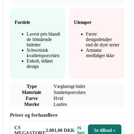
Fordele
Ulemper
Lavest pris blandt
Færre
de fritstående
designdetaljer
bidetter
end de dyre serier
Schweizisk
Armatur
kvalitetsporcelæn
medfølger ikke
Enkelt, tidløst
design
Type
Væghængt bidet
Materiale
Sanitetsporcelæn
Farve
Hvid
Mærke
Laufen
Priser og forhandlere
CS
På
2.001,00 DKK
Se tilbud »
MEGASTORE
lager