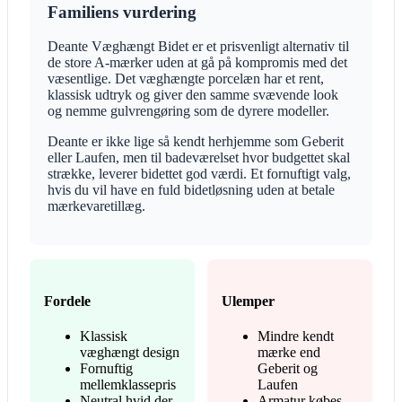
Familiens vurdering
Deante Væghængt Bidet er et prisvenligt alternativ til
de store A-mærker uden at gå på kompromis med det
væsentlige. Det væghængte porcelæn har et rent,
klassisk udtryk og giver den samme svævende look
og nemme gulvrengøring som de dyrere modeller.
Deante er ikke lige så kendt herhjemme som Geberit
eller Laufen, men til badeværelset hvor budgettet skal
strække, leverer bidettet god værdi. Et fornuftigt valg,
hvis du vil have en fuld bidetløsning uden at betale
mærkevaretillæg.
Fordele
Ulemper
Klassisk
Mindre kendt
væghængt design
mærke end
Fornuftig
Geberit og
mellemklassepris
Laufen
Neutral hvid der
Armatur købes