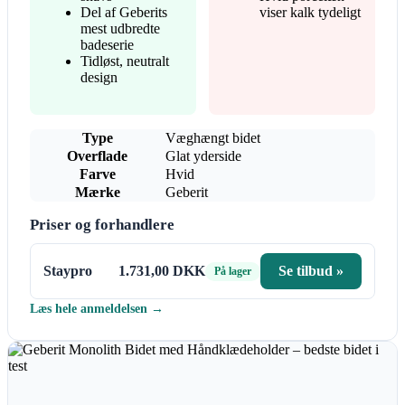
Del af Geberits
viser kalk tydeligt
mest udbredte
badeserie
Tidløst, neutralt
design
Type
Væghængt bidet
Overflade
Glat yderside
Farve
Hvid
Mærke
Geberit
Priser og forhandlere
Staypro
1.731,00 DKK
Se tilbud »
På lager
Læs hele anmeldelsen →