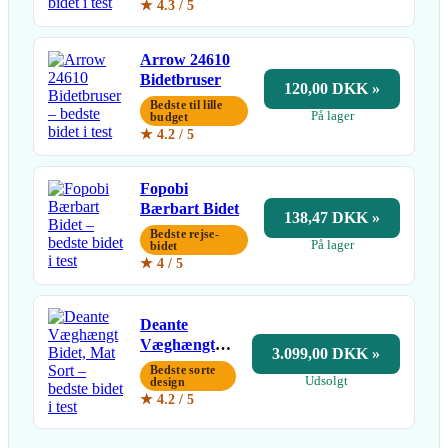
★ 4.3 / 5
Arrow 24610
Bidetbruser
120,00 DKK »
Bedste til lille
På lager
budget
★ 4.2 / 5
Fopobi
Bærbart Bidet
138,47 DKK »
Bedste rejse-
På lager
bidet
★ 4 / 5
Deante
Væghængt
3.099,00 DKK »
Bidet, Mat
Bedste sorte
Udsolgt
Sort
design
★ 4.2 / 5