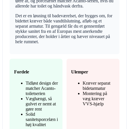
tørre af, og porcelænet matcher Acanto-serien, hvis du
allerede har toilet og håndvask derfra.
Det er en løsning til badeværelset, der bygges om, for
bidettet kræver både vandtilslutning, afløb og et
separat armatur. Til gengæld får du et gennemført
stykke sanitet fra en af Europas mest anerkendte
producenter, der holder i årtier og hæver niveauet på
hele rummet.
Fordele
Ulemper
Tidløst design der
Kræver separat
matcher Acanto-
bidetarmatur
toiletserien
Montering på
Væghængt, så
væg kræver
gulvet er nemt at
VVS-hjælp
gøre rent
Solid
sanitetsporcelæn i
høj kvalitet