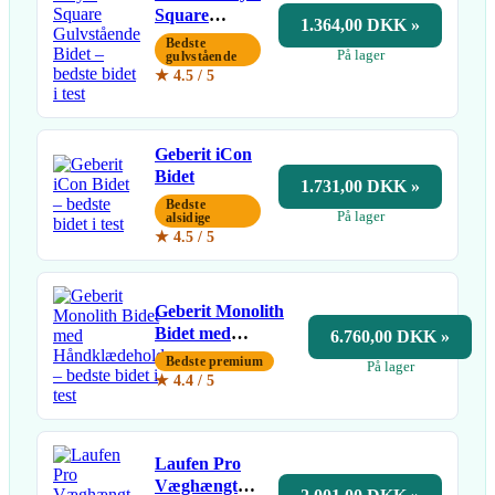
Square
1.364,00 DKK »
Gulvstående
Bedste
På lager
Bidet
gulvstående
★ 4.5 / 5
Geberit iCon
Bidet
1.731,00 DKK »
Bedste
På lager
alsidige
★ 4.5 / 5
Geberit Monolith
Bidet med
6.760,00 DKK »
Håndklædeholder
Bedste premium
På lager
★ 4.4 / 5
Laufen Pro
Væghængt