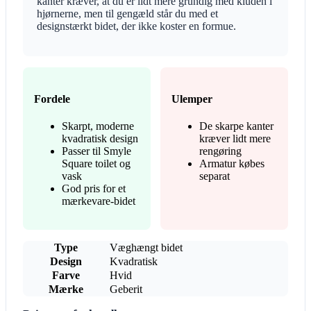
kanter kræver, at du er lidt mere grundig med kluden i
hjørnerne, men til gengæld står du med et
designstærkt bidet, der ikke koster en formue.
Fordele
Ulemper
Skarpt, moderne
De skarpe kanter
kvadratisk design
kræver lidt mere
Passer til Smyle
rengøring
Square toilet og
Armatur købes
vask
separat
God pris for et
mærkevare-bidet
Type
Væghængt bidet
Design
Kvadratisk
Farve
Hvid
Mærke
Geberit