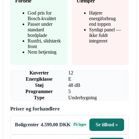
Fordele
Ulemper
God pris for
Højere
Bosch-kvalitet
energiforbrug
Passer under
end toppen
standard
Synligt panel —
bordplade
ikke fuldt
Rustfri, slidstærk
integreret
front
Nem betjening
Kuverter
12
Energiklasse
E
Støj
48 dB
Programmer
5
Type
Underbygning
Priser og forhandlere
Boligcenter
4.599,00 DKK
Se tilbud »
På lager