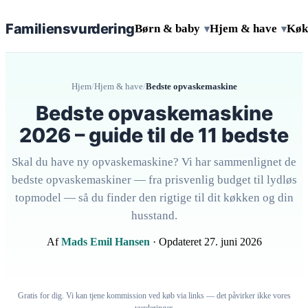
Familiens
vurdering
Børn & baby
Hjem & have
Køk
▾
▾
Hjem
/
Hjem & have
/
Bedste opvaskemaskine
Bedste opvaskemaskine
2026 – guide til de 11 bedste
Skal du have ny opvaskemaskine? Vi har sammenlignet de
bedste opvaskemaskiner — fra prisvenlig budget til lydløs
topmodel — så du finder den rigtige til dit køkken og din
husstand.
Af
Mads Emil Hansen
· Opdateret 27. juni 2026
Gratis for dig. Vi kan tjene kommission ved køb via links — det påvirker ikke vores
vurderinger.