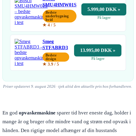
SMU4HMW01S
5.999,00 DKK »
Bedste
underbygning
På lager
hvid
★ 4 / 5
Smeg
STFABRD3
13.995,00 DKK »
Bedste
På lager
design
★ 3.9 / 5
Priser opdateret 9. august 2026 · tjek altid den aktuelle pris hos forhandleren.
En god
opvaskemaskine
sparer tid hver eneste dag, holder i
mange år og bruger ofte mindre vand og strøm end opvask i
hånden. Den rigtige model afhænger af din husstands