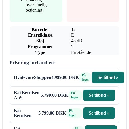
overskuelig
betjening
Kuverter
12
Energiklasse
E
Støj
48 dB
Programmer
5
Type
Fritstående
Priser og forhandlere
På
HvidevareShoppen
4.999,00 DKK
Se tilbud »
lager
Kai Berntsen
På
5.799,00 DKK
Se tilbud »
ApS
lager
Kai
På
5.799,00 DKK
Se tilbud »
Berntsen
lager
CS
På