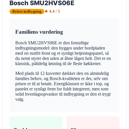
Bosch SMU2HVS06E
★ 4.4 / 5
Bedste indbygning
Familiens vurdering
Bosch SMU2HVS06E er den fornuftige
indbygningsmodel: den bygges under bordpladen
med en rustfri front og et synligt betjeningspanel, så
du nemt styrer den uden at åbne lågen helt. Det er en
klassisk, pålidelig løsning til de fleste køkkener.
Med plads til 12 kuverter dækker den en almindelig
families behov, og Bosch-kvaliteten er der, selv om
prisen er til at betale. Energiklassen er ikke i top, og
panelet er synligt frem for fuldt integreret, men som
solid hverdagsopvasker til indbygning er den et trygt
valg.