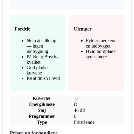
Fordele
Ulemper
Nem at stille op
Fylder mere end
— ingen
en indbygget
indbygning
Hvid bordplade
Pålidelig Bosch-
synes mere
kvalitet
God plads i
kurvene
Pænt finish i hvid
Kuverter
13
Energiklasse
D
Støj
46 dB
Programmer
6
Type
Fritstående
Priser og forhandlere