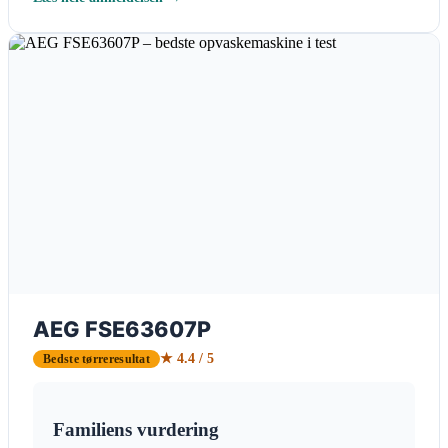
AEG FSE63607P
★ 4.4 / 5
Bedste tørreresultat
Familiens vurdering