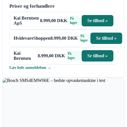
Priser og forhandlere
Kai Berntsen
På
8.999,00 DKK
Se tilbud »
ApS
lager
På
HvidevareShoppen
8.999,00 DKK
Se tilbud »
lager
Kai
På
8.999,00 DKK
Se tilbud »
Berntsen
lager
Læs hele anmeldelsen →