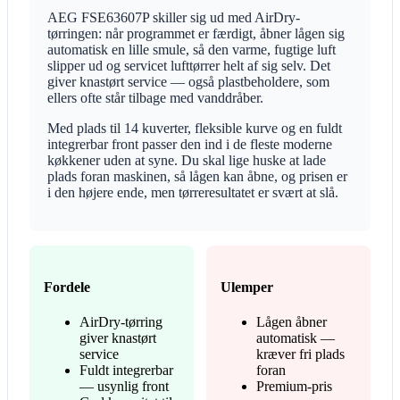
AEG FSE63607P skiller sig ud med AirDry-
tørringen: når programmet er færdigt, åbner lågen sig
automatisk en lille smule, så den varme, fugtige luft
slipper ud og servicet lufttørrer helt af sig selv. Det
giver knastørt service — også plastbeholdere, som
ellers ofte står tilbage med vanddråber.
Med plads til 14 kuverter, fleksible kurve og en fuldt
integrerbar front passer den ind i de fleste moderne
køkkener uden at syne. Du skal lige huske at lade
plads foran maskinen, så lågen kan åbne, og prisen er
i den højere ende, men tørreresultatet er svært at slå.
Fordele
Ulemper
AirDry-tørring
Lågen åbner
giver knastørt
automatisk —
service
kræver fri plads
Fuldt integrerbar
foran
— usynlig front
Premium-pris