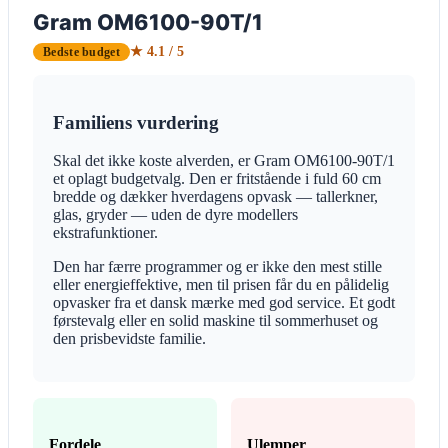
Gram OM6100-90T/1
★ 4.1 / 5
Bedste budget
Familiens vurdering
Skal det ikke koste alverden, er Gram OM6100-90T/1
et oplagt budgetvalg. Den er fritstående i fuld 60 cm
bredde og dækker hverdagens opvask — tallerkner,
glas, gryder — uden de dyre modellers
ekstrafunktioner.
Den har færre programmer og er ikke den mest stille
eller energieffektive, men til prisen får du en pålidelig
opvasker fra et dansk mærke med god service. Et godt
førstevalg eller en solid maskine til sommerhuset og
den prisbevidste familie.
Fordele
Ulemper