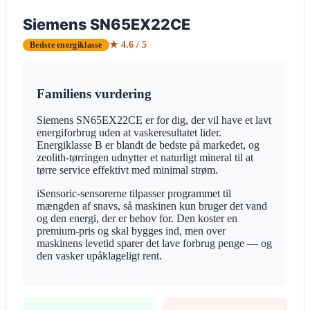
Siemens SN65EX22CE
★ 4.6 / 5
Bedste energiklasse
Familiens vurdering
Siemens SN65EX22CE er for dig, der vil have et lavt
energiforbrug uden at vaskeresultatet lider.
Energiklasse B er blandt de bedste på markedet, og
zeolith-tørringen udnytter et naturligt mineral til at
tørre service effektivt med minimal strøm.
iSensoric-sensorerne tilpasser programmet til
mængden af snavs, så maskinen kun bruger det vand
og den energi, der er behov for. Den koster en
premium-pris og skal bygges ind, men over
maskinens levetid sparer det lave forbrug penge — og
den vasker upåklageligt rent.