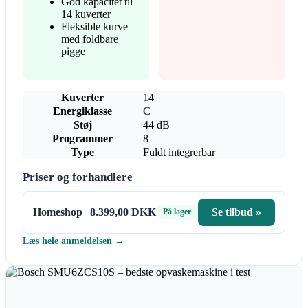
God kapacitet til
14 kuverter
Fleksible kurve
med foldbare
pigge
Kuverter
14
Energiklasse
C
Støj
44 dB
Programmer
8
Type
Fuldt integrerbar
Priser og forhandlere
Homeshop
8.399,00 DKK
Se tilbud »
På lager
Læs hele anmeldelsen →