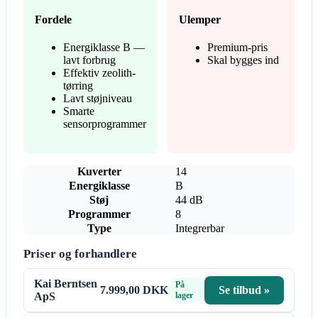
Fordele
Ulemper
Energiklasse B —
Premium-pris
lavt forbrug
Skal bygges ind
Effektiv zeolith-
tørring
Lavt støjniveau
Smarte
sensorprogrammer
Kuverter
14
Energiklasse
B
Støj
44 dB
Programmer
8
Type
Integrerbar
Priser og forhandlere
Kai Berntsen
På
7.999,00 DKK
Se tilbud »
ApS
lager