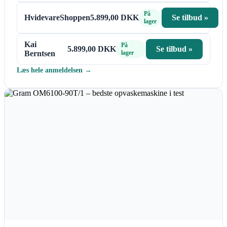
På
HvidevareShoppen
5.899,00 DKK
Se tilbud »
lager
Kai
På
5.899,00 DKK
Se tilbud »
Berntsen
lager
Læs hele anmeldelsen →