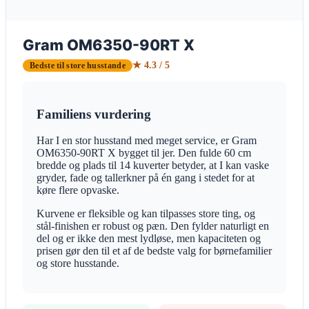
Gram OM6350-90RT X
★ 4.3 / 5
Bedste til store husstande
Familiens vurdering
Har I en stor husstand med meget service, er Gram
OM6350-90RT X bygget til jer. Den fulde 60 cm
bredde og plads til 14 kuverter betyder, at I kan vaske
gryder, fade og tallerkner på én gang i stedet for at
køre flere opvaske.
Kurvene er fleksible og kan tilpasses store ting, og
stål-finishen er robust og pæn. Den fylder naturligt en
del og er ikke den mest lydløse, men kapaciteten og
prisen gør den til et af de bedste valg for børnefamilier
og store husstande.