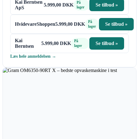
Kai Berntsen
På
5.999,00 DKK
Se tilbud »
ApS
lager
På
HvidevareShoppen
5.999,00 DKK
Se tilbud »
lager
Kai
På
5.999,00 DKK
Se tilbud »
Berntsen
lager
Læs hele anmeldelsen →