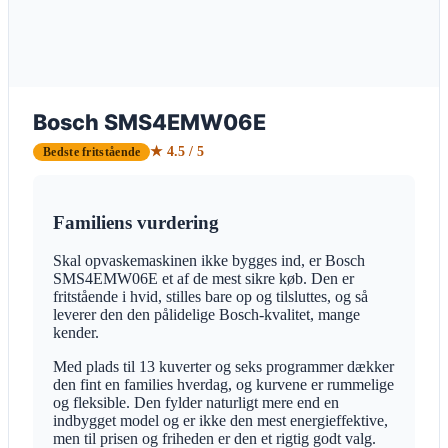
Bosch SMS4EMW06E
★ 4.5 / 5
Bedste fritstående
Familiens vurdering
Skal opvaskemaskinen ikke bygges ind, er Bosch
SMS4EMW06E et af de mest sikre køb. Den er
fritstående i hvid, stilles bare op og tilsluttes, og så
leverer den den pålidelige Bosch-kvalitet, mange
kender.
Med plads til 13 kuverter og seks programmer dækker
den fint en families hverdag, og kurvene er rummelige
og fleksible. Den fylder naturligt mere end en
indbygget model og er ikke den mest energieffektive,
men til prisen og friheden er den et rigtig godt valg.