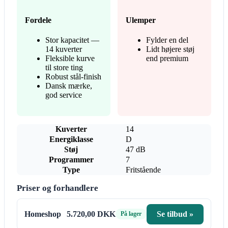
Fordele
Ulemper
Stor kapacitet —
Fylder en del
14 kuverter
Lidt højere støj
Fleksible kurve
end premium
til store ting
Robust stål-finish
Dansk mærke,
god service
Kuverter
14
Energiklasse
D
Støj
47 dB
Programmer
7
Type
Fritstående
Priser og forhandlere
Homeshop
5.720,00 DKK
Se tilbud »
På lager