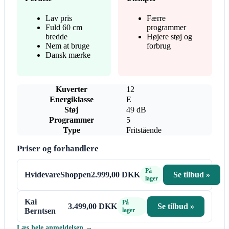
Lav pris
Færre
Fuld 60 cm
programmer
bredde
Højere støj og
Nem at bruge
forbrug
Dansk mærke
Kuverter
12
Energiklasse
E
Støj
49 dB
Programmer
5
Type
Fritstående
Priser og forhandlere
På
HvidevareShoppen
2.999,00 DKK
Se tilbud »
lager
Kai
På
3.499,00 DKK
Se tilbud »
Berntsen
lager
Læs hele anmeldelsen →