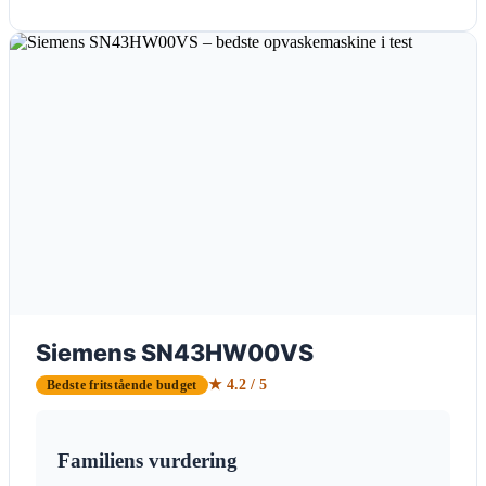
Siemens SN43HW00VS
★ 4.2 / 5
Bedste fritstående budget
Familiens vurdering