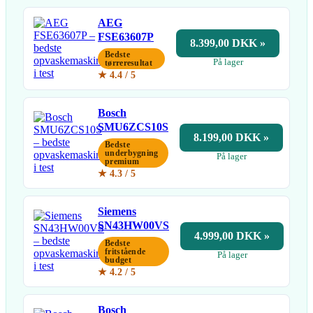
AEG
FSE63607P
8.399,00 DKK »
Bedste
På lager
tørreresultat
★ 4.4 / 5
Bosch
SMU6ZCS10S
8.199,00 DKK »
Bedste
underbygning
På lager
premium
★ 4.3 / 5
Siemens
SN43HW00VS
4.999,00 DKK »
Bedste
fritstående
På lager
budget
★ 4.2 / 5
Bosch