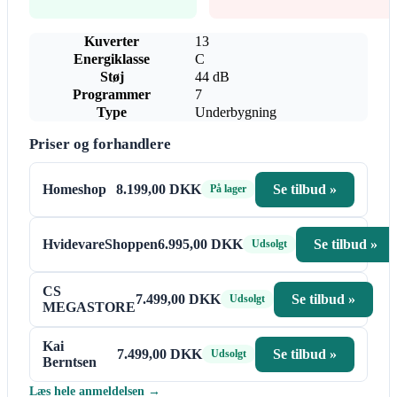
Kuverter
13
Energiklasse
C
Støj
44 dB
Programmer
7
Type
Underbygning
Priser og forhandlere
Homeshop
8.199,00 DKK
Se tilbud »
På lager
HvidevareShoppen
6.995,00 DKK
Se tilbud »
Udsolgt
CS
7.499,00 DKK
Se tilbud »
Udsolgt
MEGASTORE
Kai
7.499,00 DKK
Se tilbud »
Udsolgt
Berntsen
Læs hele anmeldelsen →