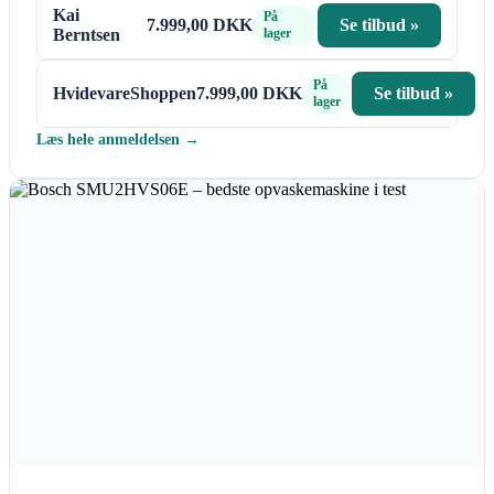
Kai
På
7.999,00 DKK
Se tilbud »
Berntsen
lager
På
HvidevareShoppen
7.999,00 DKK
Se tilbud »
lager
Læs hele anmeldelsen →