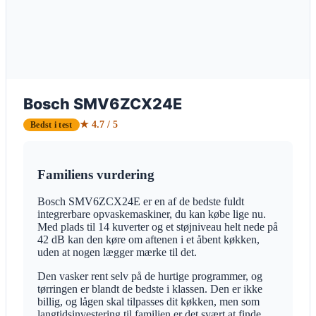
Bosch SMV6ZCX24E
★ 4.7 / 5
Bedst i test
Familiens vurdering
Bosch SMV6ZCX24E er en af de bedste fuldt
integrerbare opvaskemaskiner, du kan købe lige nu.
Med plads til 14 kuverter og et støjniveau helt nede på
42 dB kan den køre om aftenen i et åbent køkken,
uden at nogen lægger mærke til det.
Den vasker rent selv på de hurtige programmer, og
tørringen er blandt de bedste i klassen. Den er ikke
billig, og lågen skal tilpasses dit køkken, men som
langtidsinvestering til familien er det svært at finde