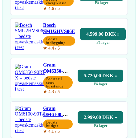
På lager
energiklasse
★ 4.6 / 5
Bosch
SMU2HVS06E
4.599,00 DKK »
Bedste
På lager
indbygning
★ 4.4 / 5
Gram
OM6350-
5.720,00 DKK »
90RT X
Bedste til
store
På lager
husstande
★ 4.3 / 5
Gram
OM6100-
2.999,00 DKK »
90T/1
Bedste
På lager
budget
★ 4.1 / 5