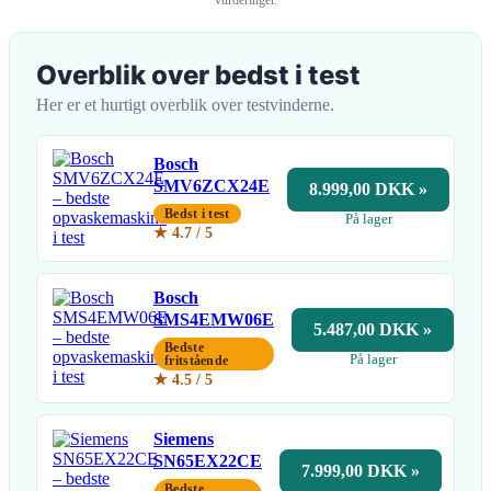
Overblik over bedst i test
Her er et hurtigt overblik over testvinderne.
Bosch
SMV6ZCX24E
8.999,00 DKK »
Bedst i test
På lager
★ 4.7 / 5
Bosch
SMS4EMW06E
5.487,00 DKK »
Bedste
På lager
fritstående
★ 4.5 / 5
Siemens
SN65EX22CE
7.999,00 DKK »
Bedste