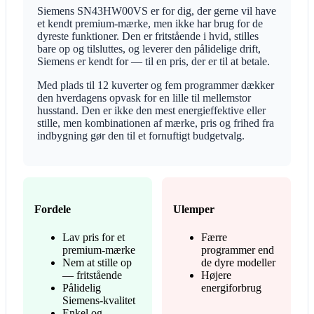
Siemens SN43HW00VS er for dig, der gerne vil have
et kendt premium-mærke, men ikke har brug for de
dyreste funktioner. Den er fritstående i hvid, stilles
bare op og tilsluttes, og leverer den pålidelige drift,
Siemens er kendt for — til en pris, der er til at betale.
Med plads til 12 kuverter og fem programmer dækker
den hverdagens opvask for en lille til mellemstor
husstand. Den er ikke den mest energieffektive eller
stille, men kombinationen af mærke, pris og frihed fra
indbygning gør den til et fornuftigt budgetvalg.
Fordele
Ulemper
Lav pris for et
Færre
premium-mærke
programmer end
Nem at stille op
de dyre modeller
— fritstående
Højere
Pålidelig
energiforbrug
Siemens-kvalitet
Enkel og