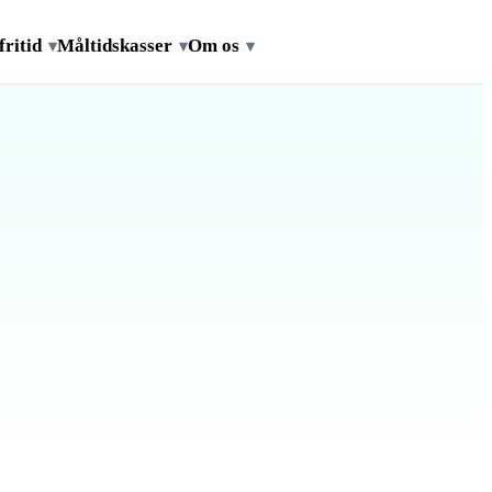
fritid
Måltidskasser
Om os
▾
▾
▾