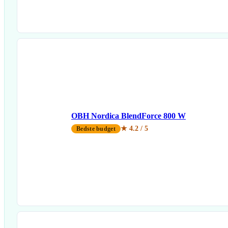
OBH Nordica BlendForce 800 W
★ 4.2 / 5
Bedste budget