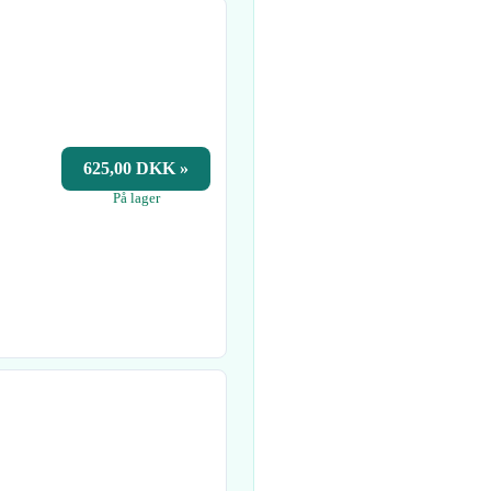
625,00 DKK »
På lager