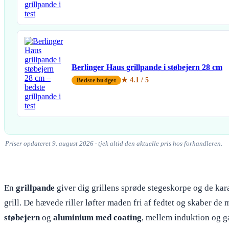
Berlinger Haus grillpande i støbejern 28 cm
★ 4.1 / 5
Bedste budget
Priser opdateret 9. august 2026 · tjek altid den aktuelle pris hos forhandleren.
En
grillpande
giver dig grillens sprøde stegeskorpe og de kara
grill. De hævede riller løfter maden fri af fedtet og skaber 
støbejern
og
aluminium med coating
, mellem induktion og ga