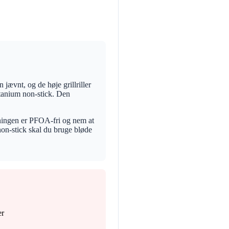
 jævnt, og de høje grillriller
itanium non-stick. Den
gningen er PFOA-fri og nem at
non-stick skal du bruge bløde
er