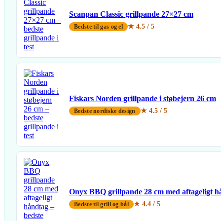
Scanpan Classic grillpande 27×27 cm
★ 4.5 / 5
Bedste til gas og el
Fiskars Norden grillpande i støbejern 26 cm
★ 4.5 / 5
Bedste nordiske design
Onyx BBQ grillpande 28 cm med aftageligt h
★ 4.4 / 5
Bedste til grill og bål