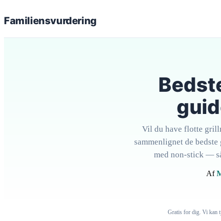
Familiens
vurdering
Bedste
guid
Vil du have flotte gri
sammenlignet de bedste g
med non-stick — så 
Af
M
Gratis for dig. Vi kan