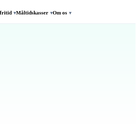
fritid
Måltidskasser
Om os
▾
▾
▾