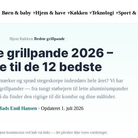
Børn & baby
Hjem & have
Køkken
Teknologi
Sport & 
▾
▾
▾
▾
Hjem
/
Køkken
/
Bedste grillpande
 grillpande 2026 –
e til de 12 bedste
llmærker og sprød stegeskorpe indendørs hele året? Vi har
rillpander — fra tungt støbejern til lette aluminiumpander
du finder den rigtige til dit komfur og dine måltider.
ads Emil Hansen
· Opdateret 1. juli 2026
 tjene kommission ved køb via links — det påvirker ikke vores vurderinger.