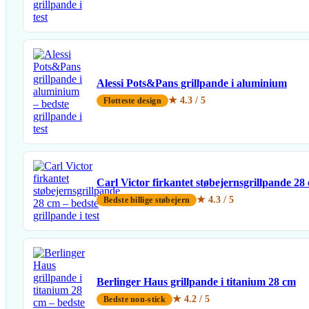
Alessi Pots&Pans grillpande i aluminium
★ 4.3 / 5
Flotteste design
Carl Victor firkantet støbejernsgrillpande 28
★ 4.3 / 5
Bedste billige støbejern
Berlinger Haus grillpande i titanium 28 cm
★ 4.2 / 5
Bedste non-stick