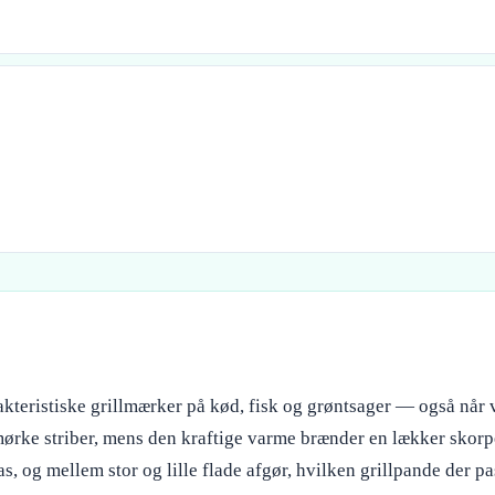
kteristiske grillmærker på kød, fisk og grøntsager — også når ve
de mørke striber, mens den kraftige varme brænder en lækker sko
s, og mellem stor og lille flade afgør, hvilken grillpande der pa