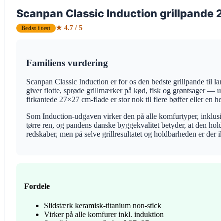
Scanpan Classic Induction grillpande
★ 4.7 / 5
Bedst i test
Familiens vurdering
Scanpan Classic Induction er for os den bedste grillpande til la
giver flotte, sprøde grillmærker på kød, fisk og grøntsager —
firkantede 27×27 cm-flade er stor nok til flere bøffer eller en
Som Induction-udgaven virker den på alle komfurtyper, inklus
tørre ren, og pandens danske byggekvalitet betyder, at den hold
redskaber, men på selve grillresultatet og holdbarheden er der i
Fordele
Slidstærk keramisk-titanium non-stick
Virker på alle komfurer inkl. induktion