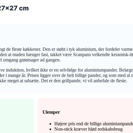
 27×27 cm
ngt de fleste køkkener. Den er støbt i tyk aluminium, der fordeler varmen
 uden at maden hænger fast, takket være Scanpans velkendte keramisk-t
 hel omgang grøntsager ad gangen.
ive induktion, hvilket ikke er en selvfølge for aluminiumpander. Belæ
er i mange år. Prisen ligger over de helt billige pander, og som med al 
kke meget at udsætte. Det er den grillpande, vi vil anbefale de fleste.
Ulemper
Højere pris end de billige aluminiumpand
Non-stick kræver blød redskabsbrug