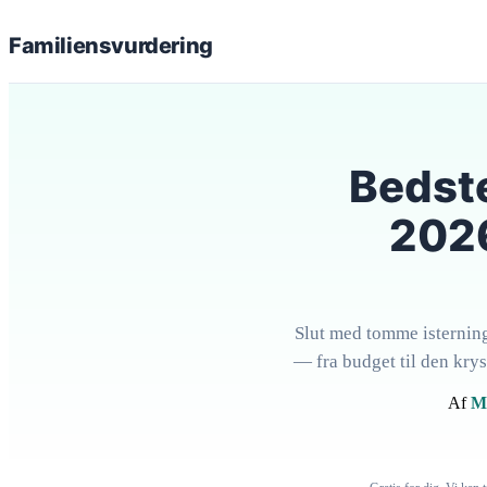
Familiens
vurdering
Bedst
2026
Slut med tomme isternin
— fra budget til den krys
Af
M