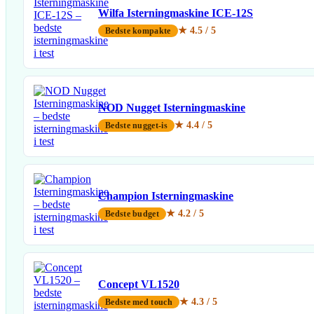
Wilfa Isterningmaskine ICE-12S
★ 4.5 / 5
Bedste kompakte
NOD Nugget Isterningmaskine
★ 4.4 / 5
Bedste nugget-is
Champion Isterningmaskine
★ 4.2 / 5
Bedste budget
Concept VL1520
★ 4.3 / 5
Bedste med touch