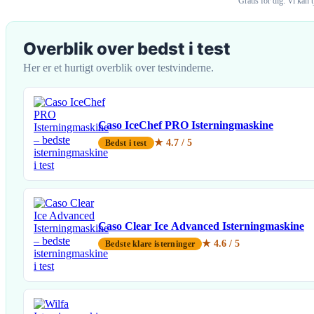
Gratis for dig. Vi kan
Overblik over bedst i test
Her er et hurtigt overblik over testvinderne.
Caso IceChef PRO Isterningmaskine
★ 4.7 / 5
Bedst i test
Caso Clear Ice Advanced Isterningmaskine
★ 4.6 / 5
Bedste klare isterninger