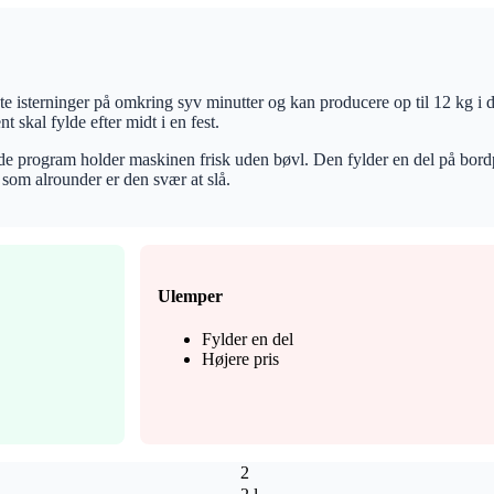
aste isterninger på omkring syv minutter og kan producere op til 12 kg 
t skal fylde efter midt i en fest.
ende program holder maskinen frisk uden bøvl. Den fylder en del på bord
 som alrounder er den svær at slå.
Ulemper
Fylder en del
Højere pris
2