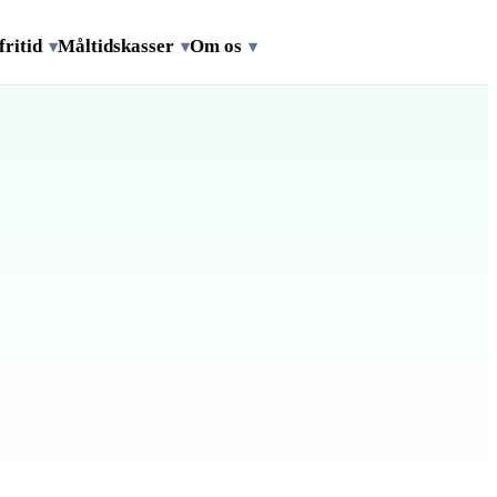
fritid
Måltidskasser
Om os
▾
▾
▾