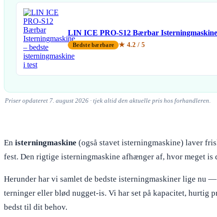
LIN ICE PRO-S12 Bærbar Isterningmaskin
★ 4.2 / 5
Bedste bærbare
Priser opdateret 7. august 2026 · tjek altid den aktuelle pris hos forhandleren.
En
isterningmaskine
(også stavet isterningmaskine) laver fris
fest. Den rigtige isterningmaskine afhænger af, hvor meget is d
Herunder har vi samlet de bedste isterningmaskiner lige nu —
terninger eller blød nugget-is. Vi har set på kapacitet, hurtig
bedst til dit behov.