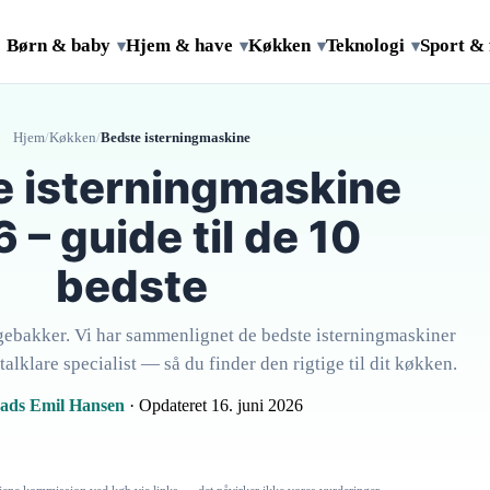
Børn & baby
Hjem & have
Køkken
Teknologi
Sport & 
▾
▾
▾
▾
Hjem
/
Køkken
/
Bedste isterningmaskine
e isterningmaskine
 – guide til de 10
bedste
gebakker. Vi har sammenlignet de bedste isterningmaskiner
talklare specialist — så du finder den rigtige til dit køkken.
ads Emil Hansen
· Opdateret 16. juni 2026