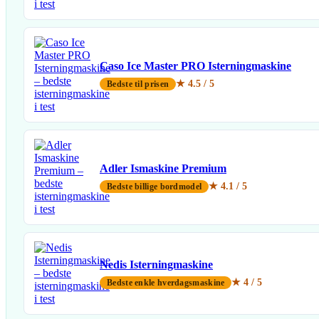
Caso Ice Master PRO Isterningmaskine
★ 4.5 / 5
Bedste til prisen
Adler Ismaskine Premium
★ 4.1 / 5
Bedste billige bordmodel
Nedis Isterningmaskine
★ 4 / 5
Bedste enkle hverdagsmaskine