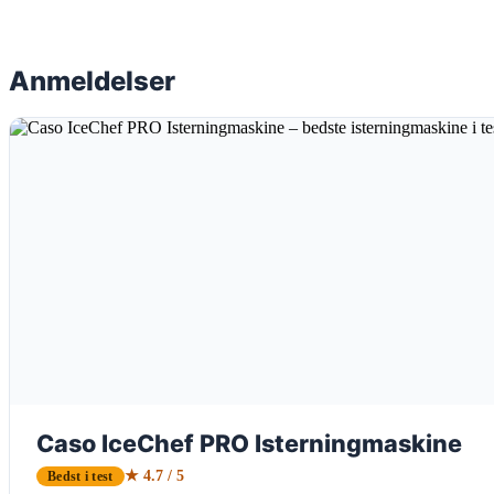
Anmeldelser
Caso IceChef PRO Isterningmaskine
★ 4.7 / 5
Bedst i test