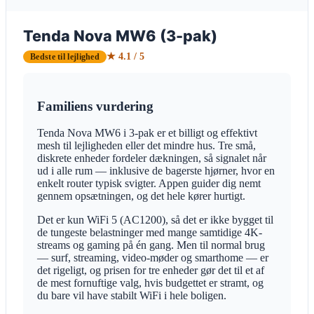
Tenda Nova MW6 (3-pak)
★ 4.1 / 5
Bedste til lejlighed
Familiens vurdering
Tenda Nova MW6 i 3-pak er et billigt og effektivt
mesh til lejligheden eller det mindre hus. Tre små,
diskrete enheder fordeler dækningen, så signalet når
ud i alle rum — inklusive de bagerste hjørner, hvor en
enkelt router typisk svigter. Appen guider dig nemt
gennem opsætningen, og det hele kører hurtigt.
Det er kun WiFi 5 (AC1200), så det er ikke bygget til
de tungeste belastninger med mange samtidige 4K-
streams og gaming på én gang. Men til normal brug
— surf, streaming, video-møder og smarthome — er
det rigeligt, og prisen for tre enheder gør det til et af
de mest fornuftige valg, hvis budgettet er stramt, og
du bare vil have stabilt WiFi i hele boligen.