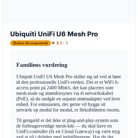
Ubiquiti UniFi U6 Mesh Pro
★ 4.3 / 5
Bedste til avancerede
Familiens vurdering
Ubiquiti UniFi U6 Mesh Pro skiller sig ud ved at høre
til den professionelle UniFi-verden. Det er et WiFi 6-
access point på 2400 Mbit/s, der kan placeres som
mesh-node og strømforsynes via ét netværkskabel
(PoE), så du undgår en separat strømadapter ved hver
enhed. For entusiasten, der gerne vil bygge sit
netværk op modul for modul, er fleksibiliteten enorm.
Til gengæld er det ikke et plug-and-play-system som
de forbrugervenlige mesh-kits — du skal have en
UniFi-controller (fx en Cloud Gateway) og være tryg
ved at gå i dybden med indstillingerne. Har du det,