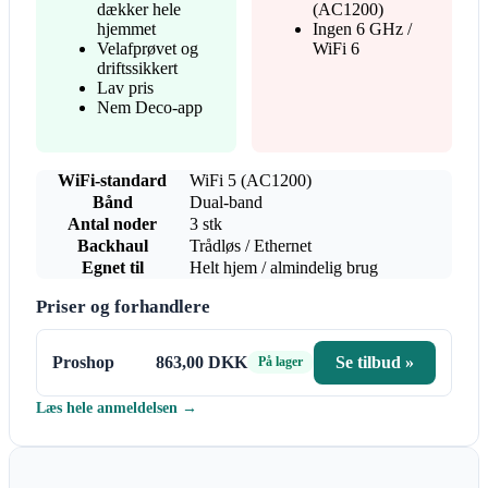
dækker hele
(AC1200)
hjemmet
Ingen 6 GHz /
Velafprøvet og
WiFi 6
driftssikkert
Lav pris
Nem Deco-app
WiFi-standard
WiFi 5 (AC1200)
Bånd
Dual-band
Antal noder
3 stk
Backhaul
Trådløs / Ethernet
Egnet til
Helt hjem / almindelig brug
Priser og forhandlere
Proshop
863,00 DKK
Se tilbud »
På lager
Læs hele anmeldelsen →