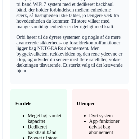
tri-band WiFi 7-system med et dedikeret backhaul-
bånd, der holder forbindelsen mellem enhederne
stærk, så hastigheden ikke falder, jo længere væk fra
hovedenheden du kommer. Til store villaer med
mange samtidige enheder er der rigeligt med kraft.
Orbi hører til de dyrere systemer, og nogle af de mere
avancerede sikkerheds- og forældrekontrolfunktioner
ligger bag NETGEARs abonnement. Men
byggekvaliteten, rækkevidden og den rene ydeevne er
i top, og udvider du senere med flere satellitter, vokser
dækningen tilsvarende. Et stærkt valg til det krævende
hjem.
Fordele
Ulemper
Meget høj samlet
Dyrt system
kapacitet
App-funktioner
Dedikeret
delvist bag
backhaul-bånd
abonnement
Bygget til store