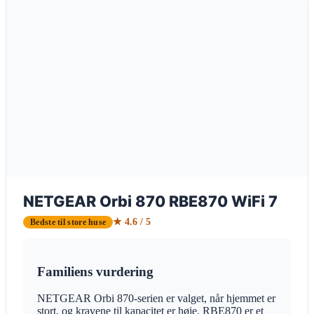
NETGEAR Orbi 870 RBE870 WiFi 7
★ 4.6 / 5
Bedste til store huse
Familiens vurdering
NETGEAR Orbi 870-serien er valget, når hjemmet er
stort, og kravene til kapacitet er høje. RBE870 er et