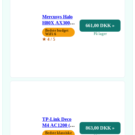
Mercusys Halo
H80X AX3000
661,00 DKK »
(2-pak)
Bedste budget
På lager
WiFi 6
★ 4 / 5
TP-Link Deco
M4 AC1200 (3-
863,00 DKK »
pak)
Bedste klassiske