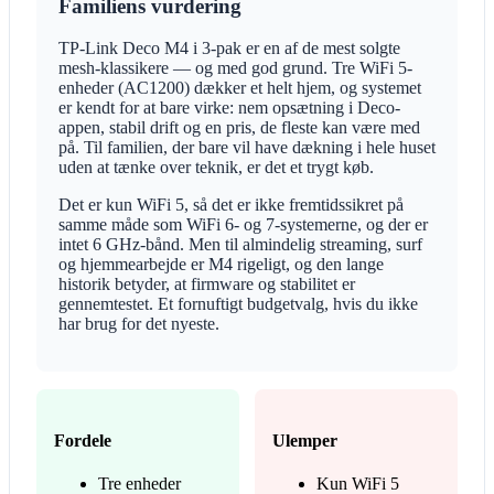
Familiens vurdering
TP-Link Deco M4 i 3-pak er en af de mest solgte
mesh-klassikere — og med god grund. Tre WiFi 5-
enheder (AC1200) dækker et helt hjem, og systemet
er kendt for at bare virke: nem opsætning i Deco-
appen, stabil drift og en pris, de fleste kan være med
på. Til familien, der bare vil have dækning i hele huset
uden at tænke over teknik, er det et trygt køb.
Det er kun WiFi 5, så det er ikke fremtidssikret på
samme måde som WiFi 6- og 7-systemerne, og der er
intet 6 GHz-bånd. Men til almindelig streaming, surf
og hjemmearbejde er M4 rigeligt, og den lange
historik betyder, at firmware og stabilitet er
gennemtestet. Et fornuftigt budgetvalg, hvis du ikke
har brug for det nyeste.
Fordele
Ulemper
Tre enheder
Kun WiFi 5