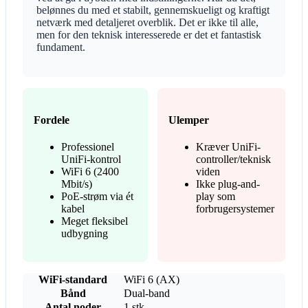
belønnes du med et stabilt, gennemskueligt og kraftigt
netværk med detaljeret overblik. Det er ikke til alle,
men for den teknisk interesserede er det et fantastisk
fundament.
Fordele
Ulemper
Professionel
Kræver UniFi-
UniFi-kontrol
controller/teknisk
WiFi 6 (2400
viden
Mbit/s)
Ikke plug-and-
PoE-strøm via ét
play som
kabel
forbrugersystemer
Meget fleksibel
udbygning
WiFi-standard
WiFi 6 (AX)
Bånd
Dual-band
Antal noder
1 stk