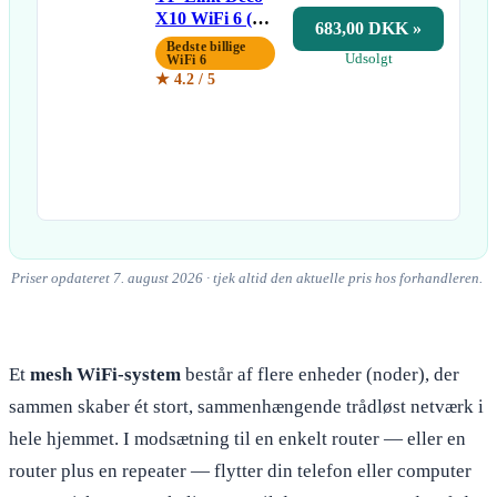
X10 WiFi 6 (2-
683,00 DKK »
pak)
Bedste billige
Udsolgt
WiFi 6
★ 4.2 / 5
Priser opdateret 7. august 2026 · tjek altid den aktuelle pris hos forhandleren.
Et
mesh WiFi-system
består af flere enheder (noder), der
sammen skaber ét stort, sammenhængende trådløst netværk i
hele hjemmet. I modsætning til en enkelt router — eller en
router plus en repeater — flytter din telefon eller computer