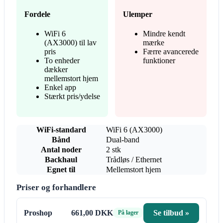
Fordele
Ulemper
WiFi 6
Mindre kendt
(AX3000) til lav
mærke
pris
Færre avancerede
To enheder
funktioner
dækker
mellemstort hjem
Enkel app
Stærkt pris/ydelse
WiFi-standard
WiFi 6 (AX3000)
Bånd
Dual-band
Antal noder
2 stk
Backhaul
Trådløs / Ethernet
Egnet til
Mellemstort hjem
Priser og forhandlere
Proshop
661,00 DKK
Se tilbud »
På lager