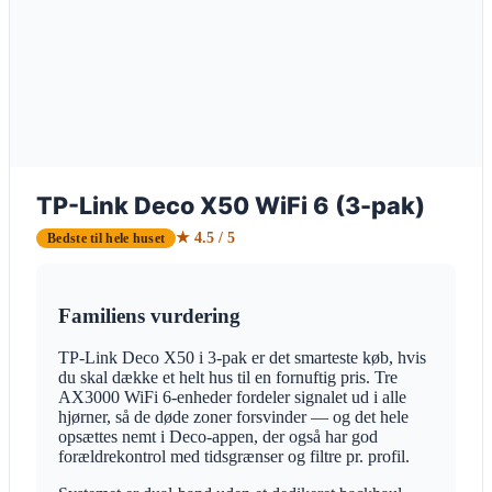
TP-Link Deco X50 WiFi 6 (3-pak)
★ 4.5 / 5
Bedste til hele huset
Familiens vurdering
TP-Link Deco X50 i 3-pak er det smarteste køb, hvis
du skal dække et helt hus til en fornuftig pris. Tre
AX3000 WiFi 6-enheder fordeler signalet ud i alle
hjørner, så de døde zoner forsvinder — og det hele
opsættes nemt i Deco-appen, der også har god
forældrekontrol med tidsgrænser og filtre pr. profil.