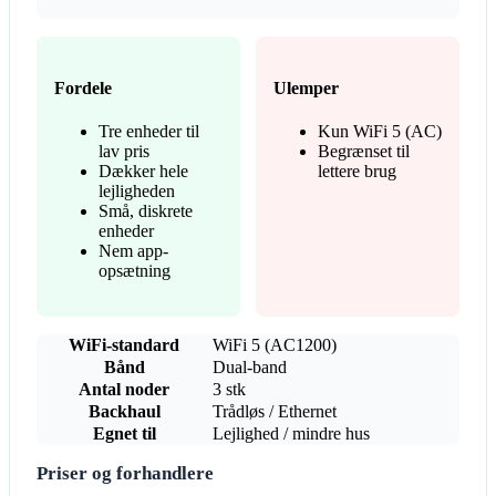
Fordele
Ulemper
Tre enheder til
Kun WiFi 5 (AC)
lav pris
Begrænset til
Dækker hele
lettere brug
lejligheden
Små, diskrete
enheder
Nem app-
opsætning
WiFi-standard
WiFi 5 (AC1200)
Bånd
Dual-band
Antal noder
3 stk
Backhaul
Trådløs / Ethernet
Egnet til
Lejlighed / mindre hus
Priser og forhandlere