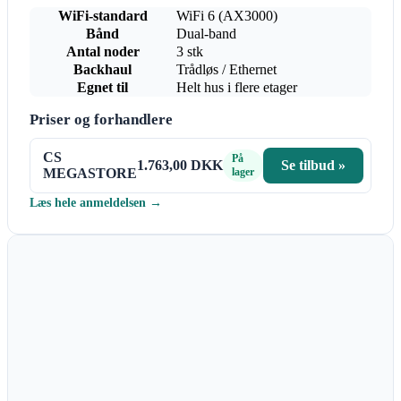
WiFi-standard
WiFi 6 (AX3000)
Bånd
Dual-band
Antal noder
3 stk
Backhaul
Trådløs / Ethernet
Egnet til
Helt hus i flere etager
Priser og forhandlere
CS
På
1.763,00 DKK
Se tilbud »
MEGASTORE
lager
Læs hele anmeldelsen →