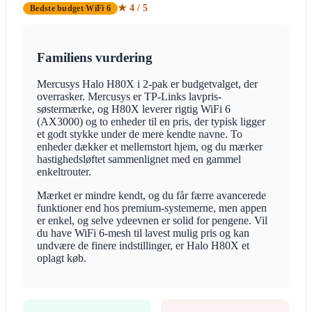
★ 4 / 5
Bedste budget WiFi 6
Familiens vurdering
Mercusys Halo H80X i 2-pak er budgetvalget, der
overrasker. Mercusys er TP-Links lavpris-
søstermærke, og H80X leverer rigtig WiFi 6
(AX3000) og to enheder til en pris, der typisk ligger
et godt stykke under de mere kendte navne. To
enheder dækker et mellemstort hjem, og du mærker
hastighedsløftet sammenlignet med en gammel
enkeltrouter.
Mærket er mindre kendt, og du får færre avancerede
funktioner end hos premium-systemerne, men appen
er enkel, og selve ydeevnen er solid for pengene. Vil
du have WiFi 6-mesh til lavest mulig pris og kan
undvære de finere indstillinger, er Halo H80X et
oplagt køb.