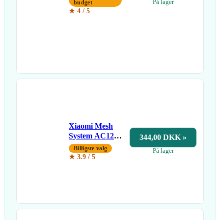
På lager
budget
★ 4 / 5
Xiaomi Mesh
System AC1200
344,00 DKK »
(2-pak)
Billigste valg
På lager
★ 3.9 / 5