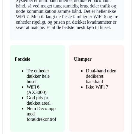
Systemet er dual-band uden et dedikeret backhaul-
bånd, så ved meget tung samtidig brug deler trafik og
node-kommunikation samme bånd. Det er heller ikke
WiFi 7. Men til langt de fleste familier er WiFi 6 og tre
enheder rigeligt, og prisen pr. dækket kvadratmeter er
svær at matche. Et af de bedste mesh-køb til huset.
Fordele
Ulemper
Tre enheder
Dual-band uden
dækker hele
dedikeret
huset
backhaul
WiFi 6
Ikke WiFi 7
(AX3000)
God pris pr.
dækket areal
Nem Deco-app
med
forældrekontrol