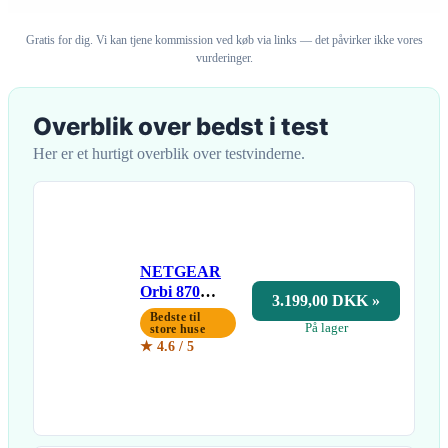
Gratis for dig. Vi kan tjene kommission ved køb via links — det påvirker ikke vores
vurderinger.
Overblik over bedst i test
Her er et hurtigt overblik over testvinderne.
NETGEAR
Orbi 870
3.199,00 DKK »
RBE870 WiFi
Bedste til
På lager
7
store huse
★ 4.6 / 5