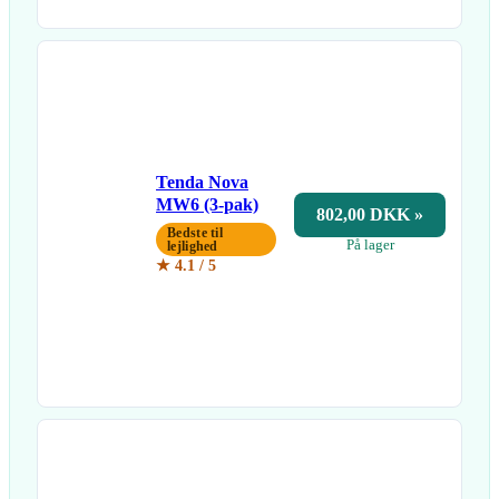
Tenda Nova
MW6 (3-pak)
802,00 DKK »
Bedste til
På lager
lejlighed
★ 4.1 / 5