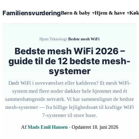
Familiens
vurdering
Børn & baby
Hjem & have
Køk
▾
▾
Hjem
/
Teknologi
/
Bedste mesh WiFi
Bedste mesh WiFi 2026 –
guide til de 12 bedste mesh-
systemer
Dødt WiFi i soveværelset eller kælderen? Et mesh WiFi-
system med flere noder dækker hele hjemmet med ét
sammenhængende netværk. Vi har sammenlignet de bedste
mesh-systemer — fra billige lejlighedssæt til kraftige WiFi
7-systemer til store huse.
Af
Mads Emil Hansen
· Opdateret 18. juni 2026