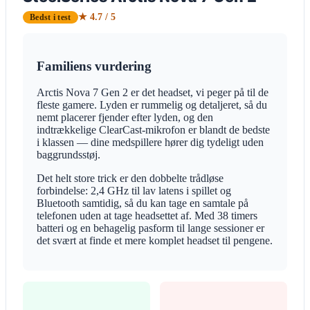
★ 4.7 / 5
Bedst i test
Familiens vurdering
Arctis Nova 7 Gen 2 er det headset, vi peger på til de
fleste gamere. Lyden er rummelig og detaljeret, så du
nemt placerer fjender efter lyden, og den
indtrækkelige ClearCast-mikrofon er blandt de bedste
i klassen — dine medspillere hører dig tydeligt uden
baggrundsstøj.
Det helt store trick er den dobbelte trådløse
forbindelse: 2,4 GHz til lav latens i spillet og
Bluetooth samtidig, så du kan tage en samtale på
telefonen uden at tage headsettet af. Med 38 timers
batteri og en behagelig pasform til lange sessioner er
det svært at finde et mere komplet headset til pengene.