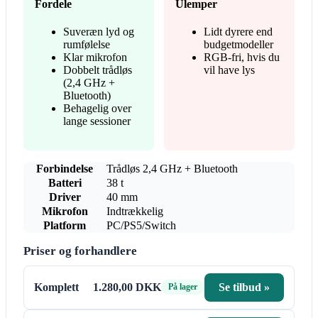
Fordele
Ulemper
Suveræn lyd og
Lidt dyrere end
rumfølelse
budgetmodeller
Klar mikrofon
RGB-fri, hvis du
Dobbelt trådløs
vil have lys
(2,4 GHz +
Bluetooth)
Behagelig over
lange sessioner
Forbindelse
Trådløs 2,4 GHz + Bluetooth
Batteri
38 t
Driver
40 mm
Mikrofon
Indtrækkelig
Platform
PC/PS5/Switch
Priser og forhandlere
Komplett
1.280,00 DKK
Se tilbud »
På lager