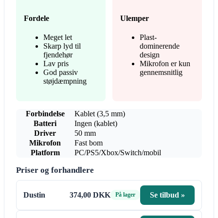
Fordele
Ulemper
Meget let
Plast-
Skarp lyd til
dominerende
fjendehør
design
Lav pris
Mikrofon er kun
God passiv
gennemsnitlig
støjdæmpning
Forbindelse
Kablet (3,5 mm)
Batteri
Ingen (kablet)
Driver
50 mm
Mikrofon
Fast bom
Platform
PC/PS5/Xbox/Switch/mobil
Priser og forhandlere
Dustin
374,00 DKK
Se tilbud »
På lager