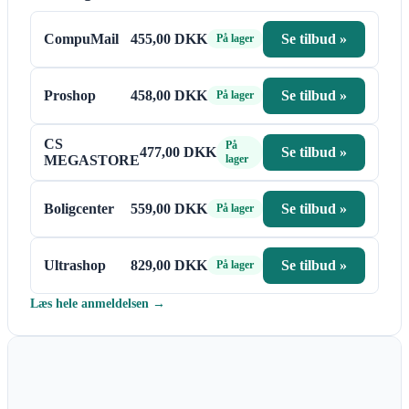
CompuMail
455,00 DKK
Se tilbud »
På lager
Proshop
458,00 DKK
Se tilbud »
På lager
CS
På
477,00 DKK
Se tilbud »
MEGASTORE
lager
Boligcenter
559,00 DKK
Se tilbud »
På lager
Ultrashop
829,00 DKK
Se tilbud »
På lager
Læs hele anmeldelsen →