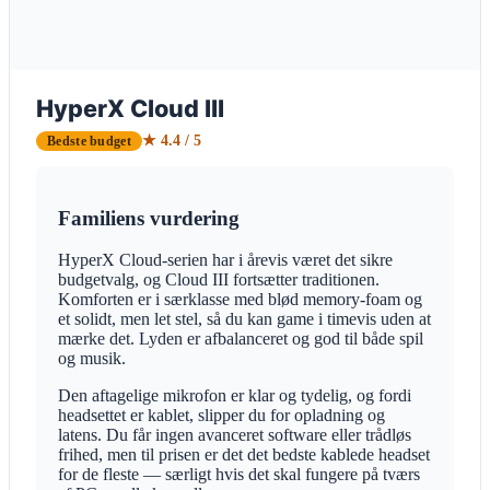
HyperX Cloud III
★ 4.4 / 5
Bedste budget
Familiens vurdering
HyperX Cloud-serien har i årevis været det sikre
budgetvalg, og Cloud III fortsætter traditionen.
Komforten er i særklasse med blød memory-foam og
et solidt, men let stel, så du kan game i timevis uden at
mærke det. Lyden er afbalanceret og god til både spil
og musik.
Den aftagelige mikrofon er klar og tydelig, og fordi
headsettet er kablet, slipper du for opladning og
latens. Du får ingen avanceret software eller trådløs
frihed, men til prisen er det det bedste kablede headset
for de fleste — særligt hvis det skal fungere på tværs