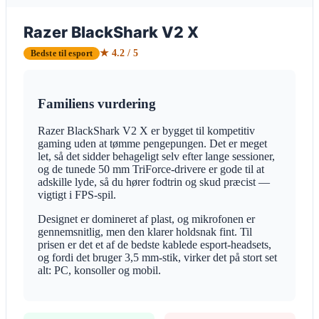
Razer BlackShark V2 X
★ 4.2 / 5
Bedste til esport
Familiens vurdering
Razer BlackShark V2 X er bygget til kompetitiv
gaming uden at tømme pengepungen. Det er meget
let, så det sidder behageligt selv efter lange sessioner,
og de tunede 50 mm TriForce-drivere er gode til at
adskille lyde, så du hører fodtrin og skud præcist —
vigtigt i FPS-spil.
Designet er domineret af plast, og mikrofonen er
gennemsnitlig, men den klarer holdsnak fint. Til
prisen er det et af de bedste kablede esport-headsets,
og fordi det bruger 3,5 mm-stik, virker det på stort set
alt: PC, konsoller og mobil.