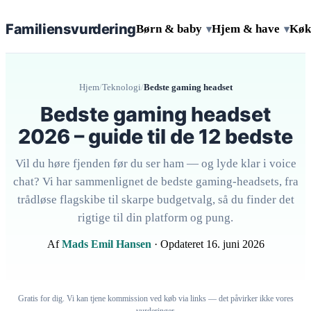
Familiens
vurdering
Børn & baby
Hjem & have
Køk
▾
▾
Hjem
/
Teknologi
/
Bedste gaming headset
Bedste gaming headset
2026 – guide til de 12 bedste
Vil du høre fjenden før du ser ham — og lyde klar i voice
chat? Vi har sammenlignet de bedste gaming-headsets, fra
trådløse flagskibe til skarpe budgetvalg, så du finder det
rigtige til din platform og pung.
Af
Mads Emil Hansen
· Opdateret 16. juni 2026
Gratis for dig. Vi kan tjene kommission ved køb via links — det påvirker ikke vores
vurderinger.