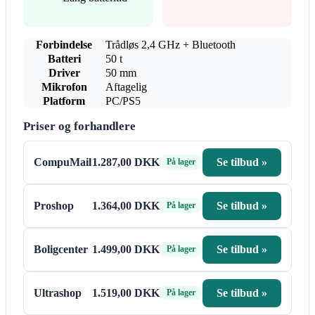
Forbindelse
Trådløs 2,4 GHz + Bluetooth
Batteri
50 t
Driver
50 mm
Mikrofon
Aftagelig
Platform
PC/PS5
Priser og forhandlere
CompuMail
1.287,00 DKK
Se tilbud »
På lager
Proshop
1.364,00 DKK
Se tilbud »
På lager
Boligcenter
1.499,00 DKK
Se tilbud »
På lager
Ultrashop
1.519,00 DKK
Se tilbud »
På lager