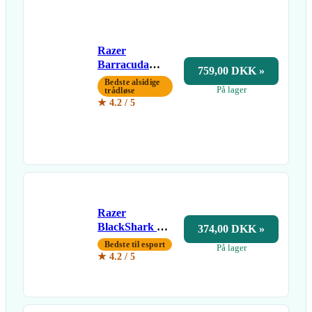
Razer
Barracuda
759,00 DKK »
Wireless
Bedste alsidige
På lager
trådløse
★ 4.2 / 5
Razer
BlackShark V2
374,00 DKK »
X
Bedste til esport
På lager
★ 4.2 / 5