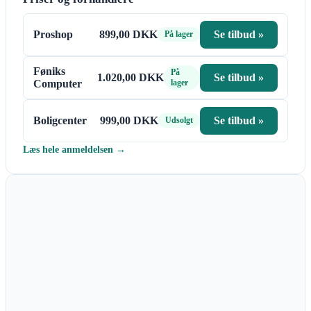
Proshop
899,00 DKK
Se tilbud »
På lager
Føniks
På
1.020,00 DKK
Se tilbud »
Computer
lager
Boligcenter
999,00 DKK
Se tilbud »
Udsolgt
Læs hele anmeldelsen →