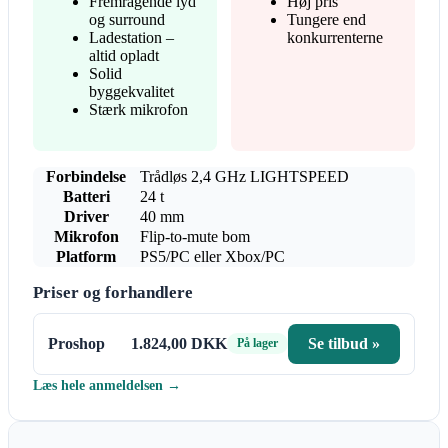
Fremragende lyd
Høj pris
og surround
Tungere end
Ladestation –
konkurrenterne
altid opladt
Solid
byggekvalitet
Stærk mikrofon
Forbindelse
Trådløs 2,4 GHz LIGHTSPEED
Batteri
24 t
Driver
40 mm
Mikrofon
Flip-to-mute bom
Platform
PS5/PC eller Xbox/PC
Priser og forhandlere
Proshop
1.824,00 DKK
Se tilbud »
På lager
Læs hele anmeldelsen →