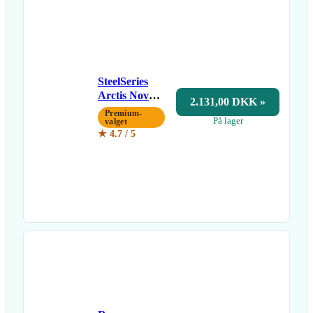
SteelSeries
Arctis Nova
2.131,00 DKK »
Pro Wireless
Premium-
På lager
valget
★ 4.7 / 5