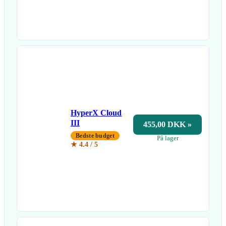
HyperX Cloud
III
455,00 DKK »
Bedste budget
På lager
★ 4.4 / 5