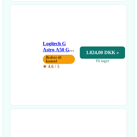
Logitech G
Astro A50 Gen
1.824,00 DKK »
5
Bedste til
På lager
LIGHTSPEED
konsol
★ 4.6 / 5