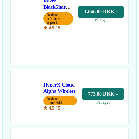
Razer
BlackShark
1.046,00 DKK »
V2 Pro
Bedste
trådløse
På lager
esport
★ 4.5 / 5
HyperX Cloud
Alpha Wireless
773,00 DKK »
Bedste
På lager
batteritid
★ 4.5 / 5