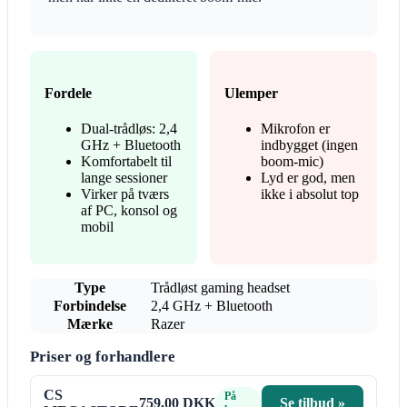
Fordele
Ulemper
Dual-trådløs: 2,4
Mikrofon er
GHz + Bluetooth
indbygget (ingen
Komfortabelt til
boom-mic)
lange sessioner
Lyd er god, men
Virker på tværs
ikke i absolut top
af PC, konsol og
mobil
Type
Trådløst gaming headset
Forbindelse
2,4 GHz + Bluetooth
Mærke
Razer
Priser og forhandlere
CS
På
759,00 DKK
Se tilbud »