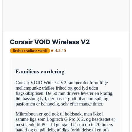
Corsair VOID Wireless V2
★ 4.3 / 5
Bedste trådløse værdi
Familiens vurdering
Corsair VOID Wireless V2 rammer det fornuftige
mellempunkt: trådløs frihed og god lyd uden
flagskibsprisen. De 50 mm drivere leverer en kraftig,
lidt basstung lyd, der passer godt til action-spil, og
pasformen er behagelig, selv efter mange timer.
Mikrofonen er god nok til holdsnak, men ikke i
samme liga som Logitech G Pro X 2, og headsettet er
mest tænkt til PC. Til gengæld får du op til 70 timers
batteri og en pålidelig trådløs forbindelse til en pris,