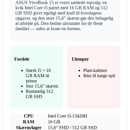
ASUS VivoBook 15 er vores samlede topvalg: en
kvik Intel Core i5 parret med 16 GB RAM og 512
GB SSD giver rigeligt med kraft til hverdagens
opgaver, og den store 15,6″ skærm gør den behagelig
at arbejde på. Den bedste alrounder for de fleste
familier — uden at koste en formue.
Fordele
Ulemper
Stærk i5 + 16
Plast-kabinet
GB RAM til
Ikke til tunge spil
prisen
Stor 15,6" skærm
Rummelig 512
GB SSD
CPU
Intel Core i5-13420H
RAM
16 GB
Skærm/lager
15,6" FHD / 512 GB SSD