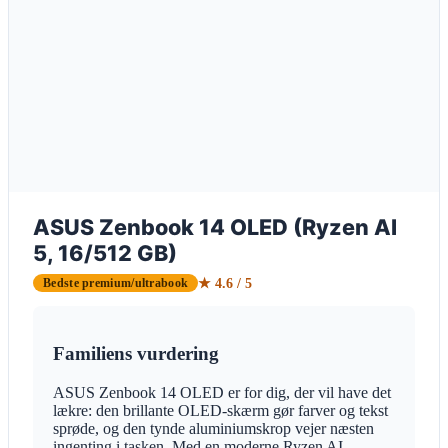
ASUS Zenbook 14 OLED (Ryzen AI
5, 16/512 GB)
★ 4.6 / 5
Bedste premium/ultrabook
Familiens vurdering
ASUS Zenbook 14 OLED er for dig, der vil have det
lækre: den brillante OLED-skærm gør farver og tekst
sprøde, og den tynde aluminiumskrop vejer næsten
ingenting i tasken. Med en moderne Ryzen AI-