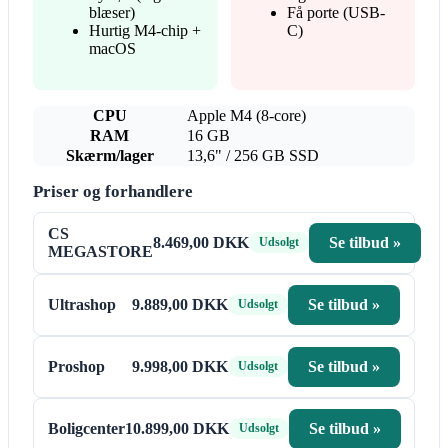
blæser)
Få porte (USB-
Hurtig M4-chip +
C)
macOS
CPU
Apple M4 (8-core)
RAM
16 GB
Skærm/lager
13,6" / 256 GB SSD
Priser og forhandlere
CS
8.469,00 DKK
Se tilbud »
Udsolgt
MEGASTORE
Ultrashop
9.889,00 DKK
Se tilbud »
Udsolgt
Proshop
9.998,00 DKK
Se tilbud »
Udsolgt
Boligcenter
10.899,00 DKK
Se tilbud »
Udsolgt