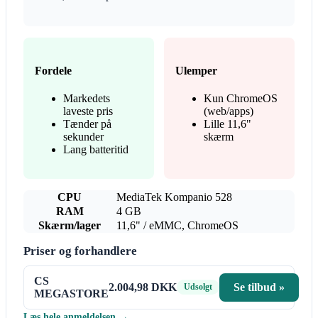
Fordele
Ulemper
Markedets
Kun ChromeOS
laveste pris
(web/apps)
Tænder på
Lille 11,6"
sekunder
skærm
Lang batteritid
CPU
MediaTek Kompanio 528
RAM
4 GB
Skærm/lager
11,6" / eMMC, ChromeOS
Priser og forhandlere
CS
2.004,98 DKK
Se tilbud »
Udsolgt
MEGASTORE
Læs hele anmeldelsen →