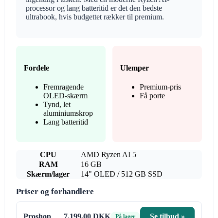
processor og lang batteritid er det den bedste
ultrabook, hvis budgettet rækker til premium.
Fordele
Ulemper
Fremragende
Premium-pris
OLED-skærm
Få porte
Tynd, let
aluminiumskrop
Lang batteritid
CPU
AMD Ryzen AI 5
RAM
16 GB
Skærm/lager
14" OLED / 512 GB SSD
Priser og forhandlere
Proshop
7.199,00 DKK
Se tilbud »
På lager