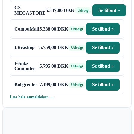
CS
5.337,00 DKK
Se tilbud »
Udsolgt
MEGASTORE
CompuMail
5.338,00 DKK
Se tilbud »
Udsolgt
Ultrashop
5.759,00 DKK
Se tilbud »
Udsolgt
Føniks
5.795,00 DKK
Se tilbud »
Udsolgt
Computer
Boligcenter
7.199,00 DKK
Se tilbud »
Udsolgt
Læs hele anmeldelsen →