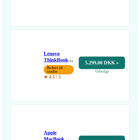
Lenovo
ThinkBook
5.299,00 DKK »
14 G7 (Ryzen
Bedste til
Udsolgt
5, 16/512 GB)
studie
★ 4.5 / 5
Apple
MacBook Air