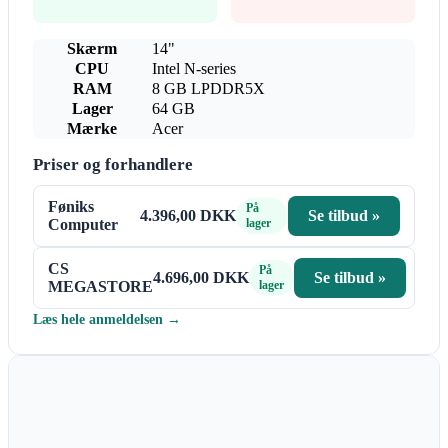
Skærm
14"
CPU
Intel N-series
RAM
8 GB LPDDR5X
Lager
64 GB
Mærke
Acer
Priser og forhandlere
Føniks
På
4.396,00 DKK
Se tilbud »
Computer
lager
CS
På
4.696,00 DKK
Se tilbud »
MEGASTORE
lager
Læs hele anmeldelsen →