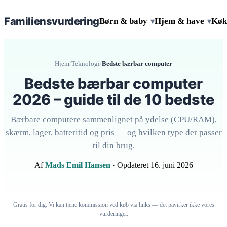
Familiens
vurdering
Børn & baby
Hjem & have
Køk
▾
▾
Hjem
/
Teknologi
/
Bedste bærbar computer
Bedste bærbar computer
2026 – guide til de 10 bedste
Bærbare computere sammenlignet på ydelse (CPU/RAM),
skærm, lager, batteritid og pris — og hvilken type der passer
til din brug.
Af
Mads Emil Hansen
· Opdateret 16. juni 2026
Gratis for dig. Vi kan tjene kommission ved køb via links — det påvirker ikke vores
vurderinger.