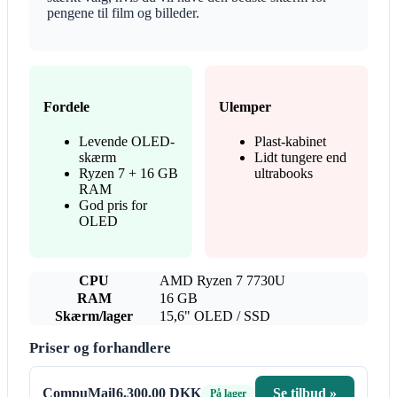
pengene til film og billeder.
Fordele
Ulemper
Levende OLED-
Plast-kabinet
skærm
Lidt tungere end
Ryzen 7 + 16 GB
ultrabooks
RAM
God pris for
OLED
CPU
AMD Ryzen 7 7730U
RAM
16 GB
Skærm/lager
15,6" OLED / SSD
Priser og forhandlere
CompuMail
6.300,00 DKK
Se tilbud »
På lager