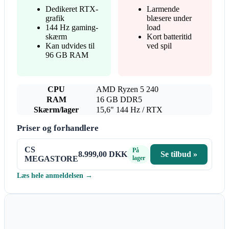
Dedikeret RTX-
Larmende
grafik
blæsere under
144 Hz gaming-
load
skærm
Kort batteritid
Kan udvides til
ved spil
96 GB RAM
CPU
AMD Ryzen 5 240
RAM
16 GB DDR5
Skærm/lager
15,6" 144 Hz / RTX
Priser og forhandlere
CS
På
8.999,00 DKK
Se tilbud »
MEGASTORE
lager
Læs hele anmeldelsen →