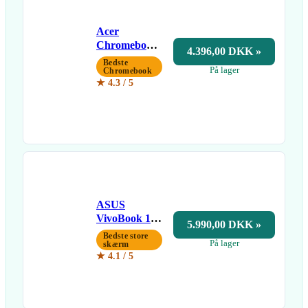
Acer
Chromebook
4.396,00 DKK »
514
Bedste
På lager
Chromebook
★ 4.3 / 5
ASUS
VivoBook 17
5.990,00 DKK »
(Core 5, 8/512
Bedste store
På lager
GB)
skærm
★ 4.1 / 5