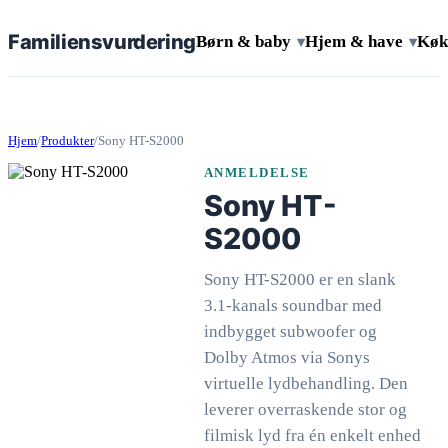
Familiens
vurdering
Børn & baby
Hjem & have
Køk
▾
▾
Hjem
/
Produkter
/
Sony HT-S2000
ANMELDELSE
Sony HT-
S2000
Sony HT-S2000 er en slank
3.1-kanals soundbar med
indbygget subwoofer og
Dolby Atmos via Sonys
virtuelle lydbehandling. Den
leverer overraskende stor og
filmisk lyd fra én enkelt enhed