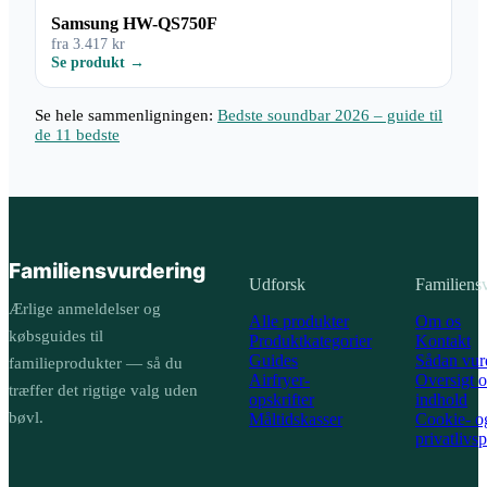
Samsung HW-QS750F
fra 3.417 kr
Se produkt →
Se hele sammenligningen:
Bedste soundbar 2026 – guide til
de 11 bedste
Familiens
vurdering
Udforsk
Familiens
Ærlige anmeldelser og
Alle produkter
Om os
købsguides til
Produktkategorier
Kontakt
Guides
Sådan vurd
familieprodukter — så du
Airfryer-
Oversigt o
træffer det rigtige valg uden
opskrifter
indhold
bøvl.
Måltidskasser
Cookie- o
privatlivsp