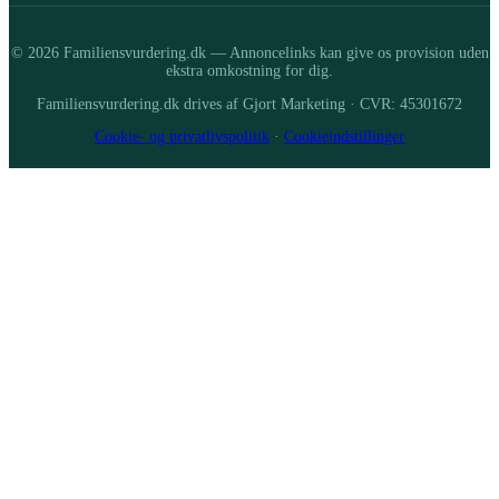
© 2026 Familiensvurdering.dk — Annoncelinks kan give os provision uden
ekstra omkostning for dig.
Familiensvurdering.dk drives af Gjort Marketing · CVR: 45301672
Cookie- og privatlivspolitik
·
Cookieindstillinger