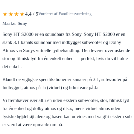
★★★★
4,4
/ 5
Vurderet af Familiensvurdering
Mærke:
Sony
Sony HT-S2000 er en soundbars fra Sony. Sony HT-S2000 er en
slank 3.1-kanals soundbar med indbygget subwoofer og Dolby
Atmos via Sonys virtuelle lydbehandling. Den leverer overraskende
stor og filmisk lyd fra én enkelt enhed — perfekt, hvis du vil holde
det enkelt.
Blandt de vigtigste specifikationer er kanaler på 3.1, subwoofer på
Indbygget, atmos på Ja (virtuel) og hdmi earc på Ja.
Vi fremhæver især alt-i-en uden ekstern subwoofer, stor, filmisk lyd
fra én enhed og dolby atmos og dts:x, mens virtuel atmos uden
fysiske højdehøjttalere og basen kan udvides med valgfri ekstern sub
er værd at være opmærksom på.