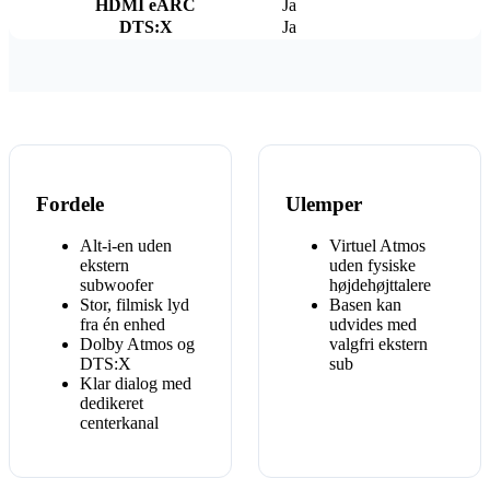
HDMI eARC
Ja
DTS:X
Ja
Fordele
Ulemper
Alt-i-en uden
Virtuel Atmos
ekstern
uden fysiske
subwoofer
højdehøjttalere
Stor, filmisk lyd
Basen kan
fra én enhed
udvides med
Dolby Atmos og
valgfri ekstern
DTS:X
sub
Klar dialog med
dedikeret
centerkanal