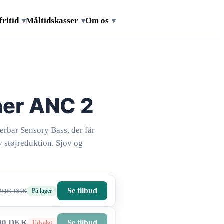
fritid
Måltidskasser
Om os
▾
▾
▾
her ANC 2
erbar Sensory Bass, der får
v støjreduktion. Sjov og
Se tilbud
På lager
99,00 DKK
,00 DKK
Se tilbud
Udsolgt