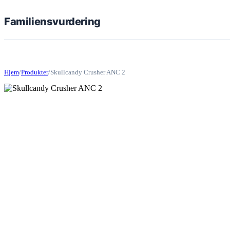
Familiens
vurdering
Hjem
/
Produkter
/
Skullcandy Crusher ANC 2