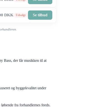
,00 DKK
Se tilbud
Udsolgt
 forhandleren.
 Bass, der får musikken til at
okuseret og byggekvalitet under
løbende fra forhandlernes feeds.