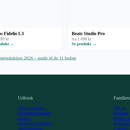
ps Fidelio L3
Beats Studio Pro
499 kr
fra 1.698 kr
odukt →
Se produkt →
tøjreduktion 2026 – guide til de 11 bedste
Udforsk
Familien
Alle produkter
Om os
Produktkategorier
Kontakt
Guides
Sådan vu
Airfryer-opskrifter
Oversigt 
Måltidskasser
Cookie- o