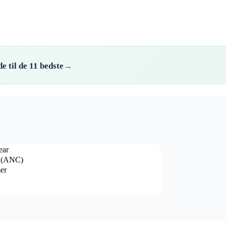
e til de 11 bedste
ear
 (ANC)
er