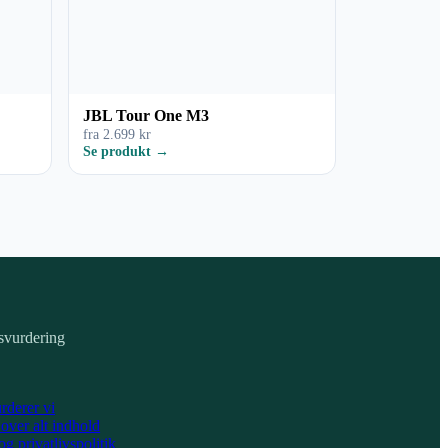
JBL Tour One M3
fra 2.699 kr
Se produkt →
svurdering
rderer vi
over alt indhold
g privatlivspolitik