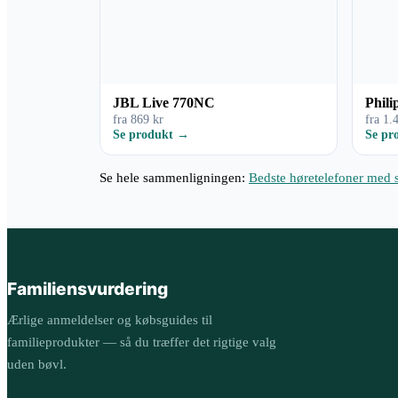
JBL Live 770NC
Phili
fra 869 kr
fra 1.
Se produkt →
Se pr
Se hele sammenligningen:
Bedste høretelefoner med s
Familiens
vurdering
Ærlige anmeldelser og købsguides til
familieprodukter — så du træffer det rigtige valg
uden bøvl.