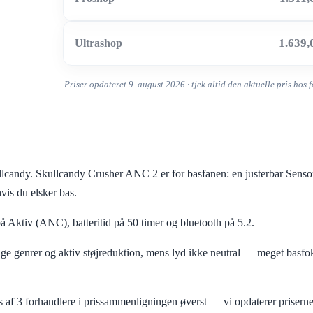
1.639
Ultrashop
Priser opdateret 9. august 2026 · tjek altid den aktuelle pris hos
candy. Skullcandy Crusher ANC 2 er for basfanen: en justerbar Sensory
vis du elsker bas.
på Aktiv (ANC), batteritid på 50 timer og bluetooth på 5.2.
tunge genrer og aktiv støjreduktion, mens lyd ikke neutral — meget basf
af 3 forhandlere i prissammenligningen øverst — vi opdaterer priserne 