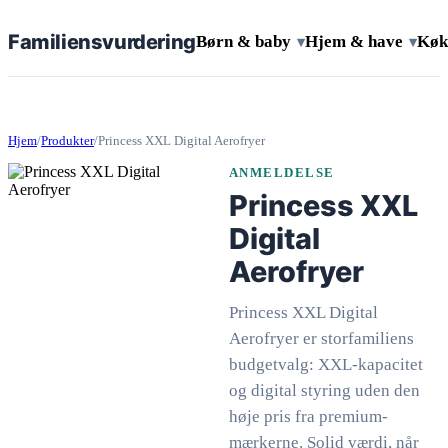
Familiens
vurdering
Børn & baby
Hjem & have
Køk
▾
▾
Hjem
/
Produkter
/
Princess XXL Digital Aerofryer
ANMELDELSE
Princess XXL
Digital
Aerofryer
Princess XXL Digital
Aerofryer er storfamiliens
budgetvalg: XXL-kapacitet
og digital styring uden den
høje pris fra premium-
mærkerne. Solid værdi, når