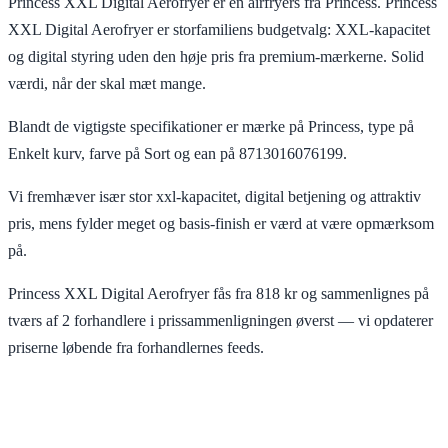
Princess XXL Digital Aerofryer er en airfryers fra Princess. Princess
XXL Digital Aerofryer er storfamiliens budgetvalg: XXL-kapacitet
og digital styring uden den høje pris fra premium-mærkerne. Solid
værdi, når der skal mæt mange.
Blandt de vigtigste specifikationer er mærke på Princess, type på
Enkelt kurv, farve på Sort og ean på 8713016076199.
Vi fremhæver især stor xxl-kapacitet, digital betjening og attraktiv
pris, mens fylder meget og basis-finish er værd at være opmærksom
på.
Princess XXL Digital Aerofryer fås fra 818 kr og sammenlignes på
tværs af 2 forhandlere i prissammenligningen øverst — vi opdaterer
priserne løbende fra forhandlernes feeds.