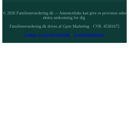
© 2026 Familiensvurdering.dk — Annoncelinks kan give os provision uden
ekstra omkostning for dig.
Familiensvurdering.dk drives af Gjort Marketing · CVR: 45301672
Cookie- og privatlivspolitik
·
Cookieindstillinger