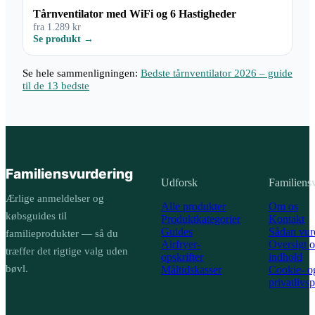
Tårnventilator med WiFi og 6 Hastigheder
fra 1.289 kr
Se produkt →
Se hele sammenligningen:
Bedste tårnventilator 2026 – guide
til de 13 bedste
Familiens
vurdering
Udforsk
Familiens
Ærlige anmeldelser og
Alle produkter
Om os
købsguides til
Produktkategorier
Kontakt
Guides
Sådan vurd
familieprodukter — så du
Airfryer-
Oversigt o
træffer det rigtige valg uden
opskrifter
indhold
bøvl.
Måltidskasser
Cookie- o
privatlivsp