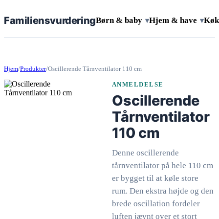
Familiens
vurdering
Børn & baby
Hjem & have
Køk
▾
▾
Hjem
/
Produkter
/
Oscillerende Tårnventilator 110 cm
ANMELDELSE
Oscillerende
Tårnventilator
110 cm
Denne oscillerende
tårnventilator på hele 110 cm
er bygget til at køle store
rum. Den ekstra højde og den
brede oscillation fordeler
luften jævnt over et stort