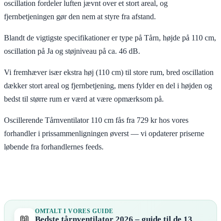
oscillation fordeler luften jævnt over et stort areal, og
fjernbetjeningen gør den nem at styre fra afstand.
Blandt de vigtigste specifikationer er type på Tårn, højde på 110 cm,
oscillation på Ja og støjniveau på ca. 46 dB.
Vi fremhæver især ekstra høj (110 cm) til store rum, bred oscillation
dækker stort areal og fjernbetjening, mens fylder en del i højden og
bedst til større rum er værd at være opmærksom på.
Oscillerende Tårnventilator 110 cm fås fra 729 kr hos vores
forhandler i prissammenligningen øverst — vi opdaterer priserne
løbende fra forhandlernes feeds.
OMTALT I VORES GUIDE
📖
Bedste tårnventilator 2026 – guide til de 13