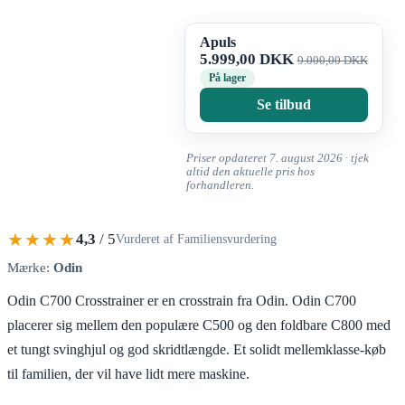
Apuls
5.999,00 DKK
9.000,00 DKK
På lager
Se tilbud
Priser opdateret 7. august 2026 · tjek
altid den aktuelle pris hos
forhandleren.
★★★★
4,3
/ 5
Vurderet af Familiensvurdering
Mærke:
Odin
Odin C700 Crosstrainer er en crosstrain fra Odin. Odin C700
placerer sig mellem den populære C500 og den foldbare C800 med
et tungt svinghjul og god skridtlængde. Et solidt mellemklasse-køb
til familien, der vil have lidt mere maskine.