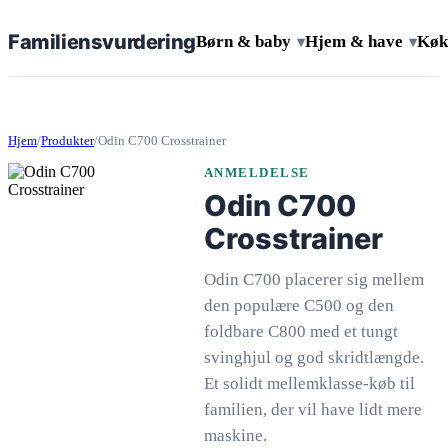
Familiens
vurdering
Børn & baby
Hjem & have
Køk
▾
▾
Hjem
/
Produkter
/
Odin C700 Crosstrainer
ANMELDELSE
Odin C700
Crosstrainer
Odin C700 placerer sig mellem
den populære C500 og den
foldbare C800 med et tungt
svinghjul og god skridtlængde.
Et solidt mellemklasse-køb til
familien, der vil have lidt mere
maskine.