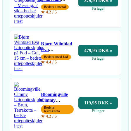
379,95 DKK »
Constance
Bedste i metal
På lager
Urtepotteskjuler
★ 4.2 / 5
– Messing, 2 stk
Bjørn Wiinblad
Eva
479,95 DKK »
Urtepotteskjuler
Bedste med fod
På lager
på Fod – Gul,
★ 4.4 / 5
15 cm
Bloomingville
Cimmy
119,95 DKK »
Urtepotteskjuler
Bedste
På lager
– Brun,
terrakotta
★ 4.2 / 5
Terrakotta