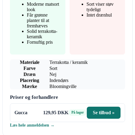
Moderne matsort
Sort viser støv
look
tydeligt
Får grønne
Intet drænhul
planter til at
fremhæves
Solid terrakotta-
keramik
Fornuftig pris
Materiale
Terrakotta / keramik
Farve
Sort
Dræn
Nej
Placering
Indendørs
Mærke
Bloomingville
Priser og forhandlere
Gucca
129,95 DKK
Se tilbud »
På lager
Læs hele anmeldelsen →