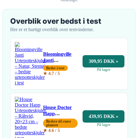
Overblik over bedst i test
Her er et hurtigt overblik over testvinderne.
Bloomingville
Janti
309,95 DKK »
Urtepotteskjuler
Bedst i test
På lager
– Natur, Stentøj
★ 4.7 / 5
House Doctor
Happ
439,95 DKK »
Urtepotteskjuler
Bedste til store
På lager
– Råhvid, 20×23
planter
★ 4.6 / 5
cm