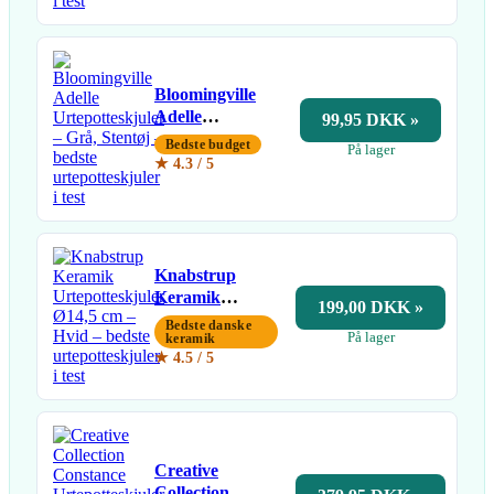
Bloomingville
Adelle
99,95 DKK »
Urtepotteskjuler
Bedste budget
På lager
– Grå, Stentøj
★ 4.3 / 5
Knabstrup
Keramik
199,00 DKK »
Urtepotteskjuler
Bedste danske
På lager
Ø14,5 cm –
keramik
★ 4.5 / 5
Hvid
Creative
Collection