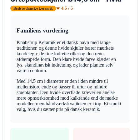
★ 4.5 / 5
Bedste danske keramik
Familiens vurdering
Knabstrup Keramik er et dansk navn med lange
traditioner, og denne hvide skjuler bærer mærkets
kendetegn: de fine lodrette riller og den rene,
afdæmpede form. Den klare hvide farve klæder en
lys, skandinavisk indretning og lader planten selv
være i centrum.
Med 14,5 cm i diameter er den i den mindre til
mellemstore ende og passer til urter og mindre
stueplanter. Den hvide overflade kræver en anelse
mere opmærksomhed mod kalkrande end de mørke
modeller, men håndværkskvaliteten er i top. Et smukt
valg, hvis du sætter pris på dansk keramik.