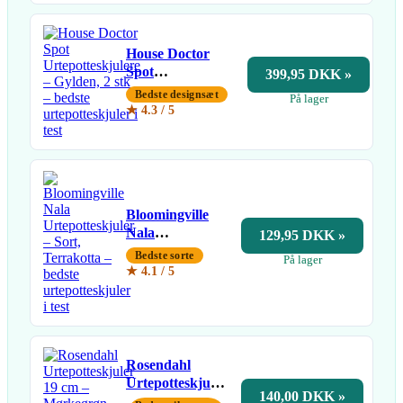
House Doctor
Spot
399,95 DKK »
Urtepotteskjulere
Bedste designsæt
På lager
– Gylden, 2 stk
★ 4.3 / 5
Bloomingville
Nala
129,95 DKK »
Urtepotteskjuler
Bedste sorte
På lager
– Sort,
★ 4.1 / 5
Terrakotta
Rosendahl
Urtepotteskjuler
140,00 DKK »
19 cm –