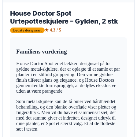
House Doctor Spot
Urtepotteskjulere – Gylden, 2 stk
★ 4.3 / 5
Bedste designsæt
Familiens vurdering
House Doctor Spot er et lækkert designsæt på to
gyldne metal-skjulere, der er oplagte til at samle et par
planter i en stilfuld gruppering. Den varme gyldne
finish tilfører glans og elegance, og House Doctors
gennemtænkte formsprog gør, at de føles eksklusive
uden at være prangende.
Som metal-skjulere kan de få buler ved hårdhændet
behandling, og den blanke overflade viser pletter og
fingeraftryk. Men vil du have et sammensat sæt, der
med det samme giver et indrettet, designet udtryk til
dine planter, er Spot et stærkt valg. Et af de flotteste
sæt i testen.