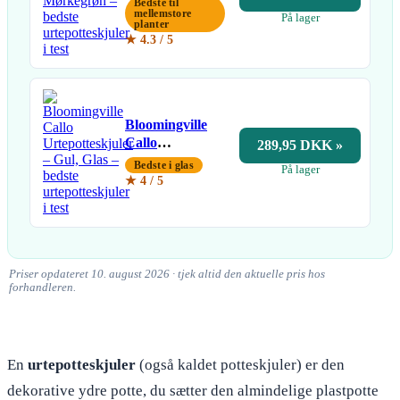
Bedste til
Mørkegrøn
mellemstore
På lager
planter
★ 4.3 / 5
Bloomingville
Callo
289,95 DKK »
Urtepotteskjuler
Bedste i glas
På lager
– Gul, Glas
★ 4 / 5
Priser opdateret 10. august 2026 · tjek altid den aktuelle pris hos
forhandleren.
En
urtepotteskjuler
(også kaldet potteskjuler) er den
dekorative ydre potte, du sætter den almindelige plastpotte