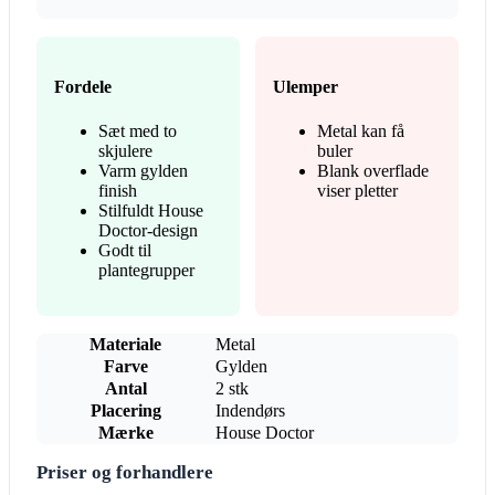
Fordele
Ulemper
Sæt med to
Metal kan få
skjulere
buler
Varm gylden
Blank overflade
finish
viser pletter
Stilfuldt House
Doctor-design
Godt til
plantegrupper
Materiale
Metal
Farve
Gylden
Antal
2 stk
Placering
Indendørs
Mærke
House Doctor
Priser og forhandlere