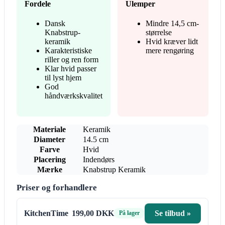
Fordele
Ulemper
Dansk
Mindre 14,5 cm-
Knabstrup-
størrelse
keramik
Hvid kræver lidt
Karakteristiske
mere rengøring
riller og ren form
Klar hvid passer
til lyst hjem
God
håndværkskvalitet
Materiale
Keramik
Diameter
14.5 cm
Farve
Hvid
Placering
Indendørs
Mærke
Knabstrup Keramik
Priser og forhandlere
KitchenTime
199,00 DKK
Se tilbud »
På lager