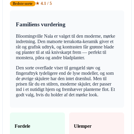
★ 4.1 / 5
Bedste sorte
Familiens vurdering
Bloomingville Nala er valget til den moderne, mørke
indretning. Den matsorte terrakotta-keramik giver et
råt og grafisk udtryk, og kontrasten får grønne blade
og planter til at stå knivskarpt frem — perfekt til
monstera, pilea og andre bladplanter.
Den sorte overflade viser til gengæld støv og
fingeraftryk tydeligere end de lyse modeller, og som
de øvrige skjulere har den intet drænhul. Men til
prisen får du en stilren, moderne skjuler, der passer
ind i et nutidigt hjem og fremhæver planterne flot. Et
godt valg, hvis du holder af det mørke look.
Fordele
Ulemper