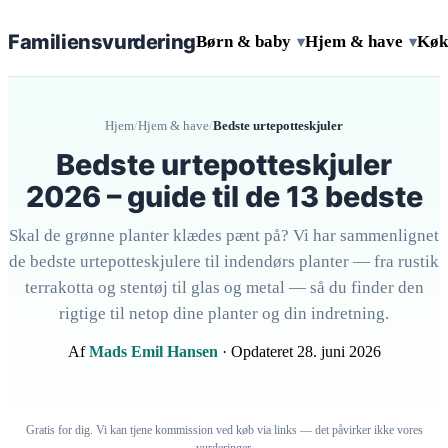
Familiens
vurdering
Børn & baby
Hjem & have
Køk
▾
▾
Hjem
/
Hjem & have
/
Bedste urtepotteskjuler
Bedste urtepotteskjuler
2026 – guide til de 13 bedste
Skal de grønne planter klædes pænt på? Vi har sammenlignet
de bedste urtepotteskjulere til indendørs planter — fra rustik
terrakotta og stentøj til glas og metal — så du finder den
rigtige til netop dine planter og din indretning.
Af
Mads Emil Hansen
· Opdateret 28. juni 2026
Gratis for dig. Vi kan tjene kommission ved køb via links — det påvirker ikke vores
vurderinger.