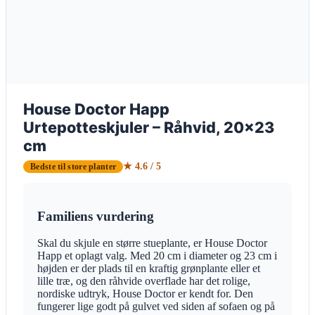
House Doctor Happ
Urtepotteskjuler – Råhvid, 20×23
cm
★ 4.6 / 5
Bedste til store planter
Familiens vurdering
Skal du skjule en større stueplante, er House Doctor
Happ et oplagt valg. Med 20 cm i diameter og 23 cm i
højden er der plads til en kraftig grønplante eller et
lille træ, og den råhvide overflade har det rolige,
nordiske udtryk, House Doctor er kendt for. Den
fungerer lige godt på gulvet ved siden af sofaen og på