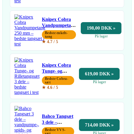
Knipex Cobra
Vandpumpetang
198,00 DKK »
250 mm
Bedste enkelt-
På lager
tang
★ 4.7 / 5
Knipex Cobra
Tunge- og
619,00 DKK »
Rilletangssæt 3
Bedste Cobra-
På lager
dele
sæt
★ 4.6 / 5
Bahco Tangsæt
3 dele –
714,00 DKK »
vandpumpe-,
Bedste VVS-
På lager
sæt