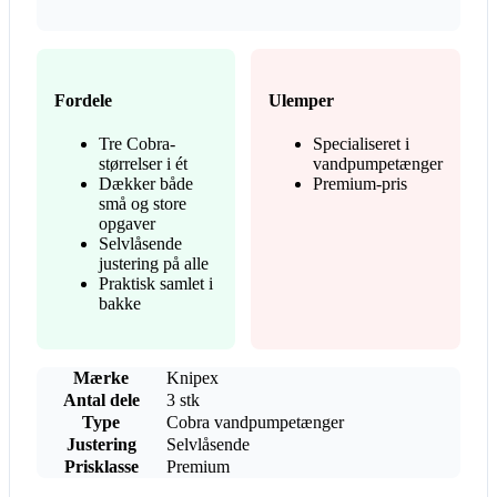
Fordele
Ulemper
Tre Cobra-
Specialiseret i
størrelser i ét
vandpumpetænger
Dækker både
Premium-pris
små og store
opgaver
Selvlåsende
justering på alle
Praktisk samlet i
bakke
Mærke
Knipex
Antal dele
3 stk
Type
Cobra vandpumpetænger
Justering
Selvlåsende
Prisklasse
Premium