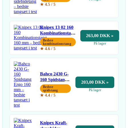
spids- og
★ 4.5 / 5
sidebidetang
Knipex 13 02 160
Kombinationstang
263,00 DKK »
160 mm
Bedste
På lager
kombinationstang
★ 4.6 / 5
Bahco 2430 G-
160 Spidstang
203,00 DKK »
Ergo 160 mm
Bedste
På lager
spidstang
★ 4.4 / 5
Knipex Kraft-