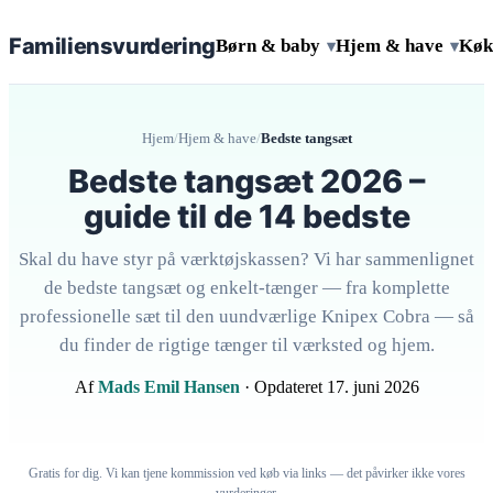
Familiens
vurdering
Børn & baby
Hjem & have
Køk
▾
▾
Hjem
/
Hjem & have
/
Bedste tangsæt
Bedste tangsæt 2026 –
guide til de 14 bedste
Skal du have styr på værktøjskassen? Vi har sammenlignet
de bedste tangsæt og enkelt-tænger — fra komplette
professionelle sæt til den uundværlige Knipex Cobra — så
du finder de rigtige tænger til værksted og hjem.
Af
Mads Emil Hansen
· Opdateret 17. juni 2026
Gratis for dig. Vi kan tjene kommission ved køb via links — det påvirker ikke vores
vurderinger.