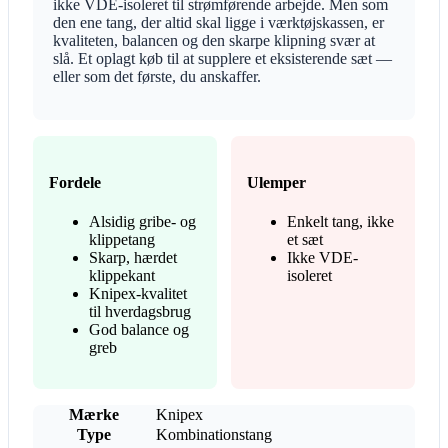
ikke VDE-isoleret til strømførende arbejde. Men som
den ene tang, der altid skal ligge i værktøjskassen, er
kvaliteten, balancen og den skarpe klipning svær at
slå. Et oplagt køb til at supplere et eksisterende sæt —
eller som det første, du anskaffer.
Fordele
Ulemper
Alsidig gribe- og
Enkelt tang, ikke
klippetang
et sæt
Skarp, hærdet
Ikke VDE-
klippekant
isoleret
Knipex-kvalitet
til hverdagsbrug
God balance og
greb
Mærke
Knipex
Type
Kombinationstang