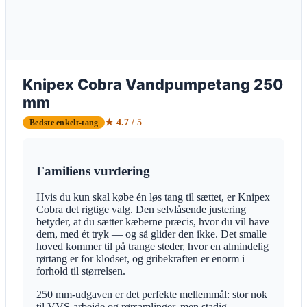
Knipex Cobra Vandpumpetang 250
mm
★ 4.7 / 5
Bedste enkelt-tang
Familiens vurdering
Hvis du kun skal købe én løs tang til sættet, er Knipex
Cobra det rigtige valg. Den selvlåsende justering
betyder, at du sætter kæberne præcis, hvor du vil have
dem, med ét tryk — og så glider den ikke. Det smalle
hoved kommer til på trange steder, hvor en almindelig
rørtang er for klodset, og gribekraften er enorm i
forhold til størrelsen.
250 mm-udgaven er det perfekte mellemmål: stor nok
til VVS-arbejde og rørsamlinger, men stadig