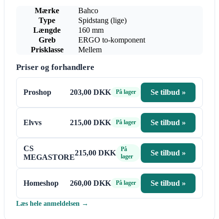
Mærke
Bahco
Type
Spidstang (lige)
Længde
160 mm
Greb
ERGO to-komponent
Prisklasse
Mellem
Priser og forhandlere
Proshop
203,00 DKK
Se tilbud »
På lager
Elvvs
215,00 DKK
Se tilbud »
På lager
CS
På
215,00 DKK
Se tilbud »
MEGASTORE
lager
Homeshop
260,00 DKK
Se tilbud »
På lager
Læs hele anmeldelsen →