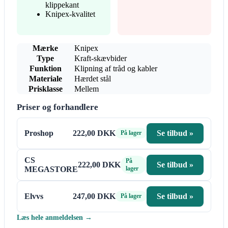
klippekant
Knipex-kvalitet
Mærke
Knipex
Type
Kraft-skævbider
Funktion
Klipning af tråd og kabler
Materiale
Hærdet stål
Prisklasse
Mellem
Priser og forhandlere
Proshop
222,00 DKK
Se tilbud »
På lager
CS
På
222,00 DKK
Se tilbud »
MEGASTORE
lager
Elvvs
247,00 DKK
Se tilbud »
På lager
Læs hele anmeldelsen →