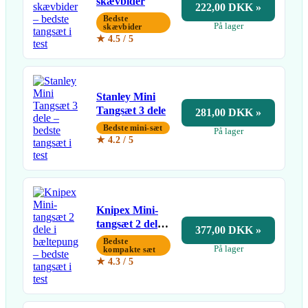
skævbider
222,00 DKK »
Bedste
På lager
skævbider
★ 4.5 / 5
Stanley Mini
Tangsæt 3 dele
281,00 DKK »
Bedste mini-sæt
På lager
★ 4.2 / 5
Knipex Mini-
tangsæt 2 dele i
377,00 DKK »
bæltepung
Bedste
På lager
kompakte sæt
★ 4.3 / 5