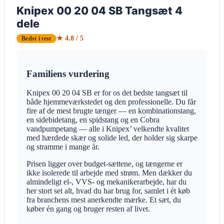
Knipex 00 20 04 SB Tangsæt 4
dele
★ 4.8 / 5
Bedst i test
Familiens vurdering
Knipex 00 20 04 SB er for os det bedste tangsæt til
både hjemmeværkstedet og den professionelle. Du får
fire af de mest brugte tænger — en kombinationstang,
en sidebidetang, en spidstang og en Cobra
vandpumpetang — alle i Knipex’ velkendte kvalitet
med hærdede skær og solide led, der holder sig skarpe
og stramme i mange år.
Prisen ligger over budget-sættene, og tængerne er
ikke isolerede til arbejde med strøm. Men dækker du
almindeligt el-, VVS- og mekanikerarbejde, har du
her stort set alt, hvad du har brug for, samlet i ét køb
fra branchens mest anerkendte mærke. Et sæt, du
køber én gang og bruger resten af livet.