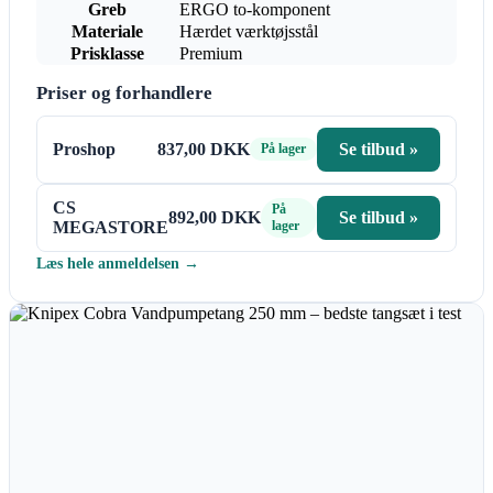
Greb
ERGO to-komponent
Materiale
Hærdet værktøjsstål
Prisklasse
Premium
Priser og forhandlere
Proshop
837,00 DKK
Se tilbud »
På lager
CS
På
892,00 DKK
Se tilbud »
MEGASTORE
lager
Læs hele anmeldelsen →