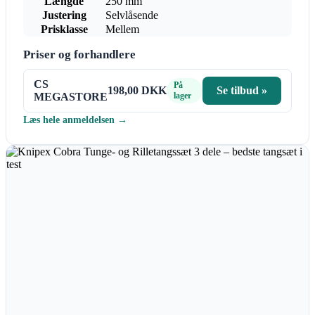
Længde
250 mm
Justering
Selvlåsende
Prisklasse
Mellem
Priser og forhandlere
CS
På
198,00 DKK
Se tilbud »
MEGASTORE
lager
Læs hele anmeldelsen →