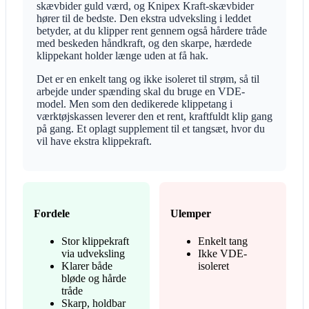
skævbider guld værd, og Knipex Kraft-skævbider
hører til de bedste. Den ekstra udveksling i leddet
betyder, at du klipper rent gennem også hårdere tråde
med beskeden håndkraft, og den skarpe, hærdede
klippekant holder længe uden at få hak.
Det er en enkelt tang og ikke isoleret til strøm, så til
arbejde under spænding skal du bruge en VDE-
model. Men som den dedikerede klippetang i
værktøjskassen leverer den et rent, kraftfuldt klip gang
på gang. Et oplagt supplement til et tangsæt, hvor du
vil have ekstra klippekraft.
Fordele
Ulemper
Stor klippekraft
Enkelt tang
via udveksling
Ikke VDE-
Klarer både
isoleret
bløde og hårde
tråde
Skarp, holdbar