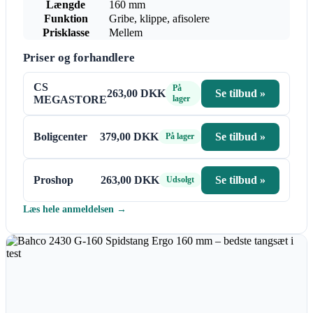
Længde
160 mm
Funktion
Gribe, klippe, afisolere
Prisklasse
Mellem
Priser og forhandlere
CS
På
263,00 DKK
Se tilbud »
MEGASTORE
lager
Boligcenter
379,00 DKK
Se tilbud »
På lager
Proshop
263,00 DKK
Se tilbud »
Udsolgt
Læs hele anmeldelsen →