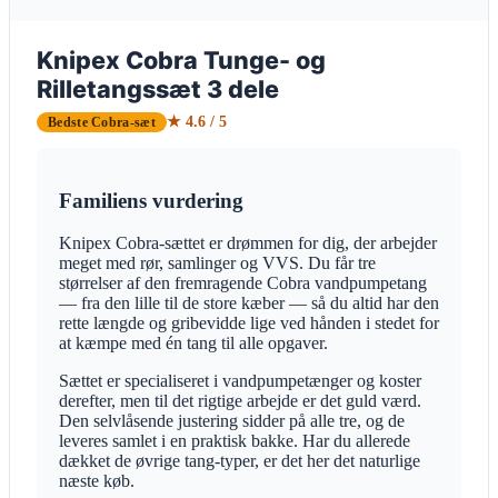
Knipex Cobra Tunge- og
Rilletangssæt 3 dele
★ 4.6 / 5
Bedste Cobra-sæt
Familiens vurdering
Knipex Cobra-sættet er drømmen for dig, der arbejder
meget med rør, samlinger og VVS. Du får tre
størrelser af den fremragende Cobra vandpumpetang
— fra den lille til de store kæber — så du altid har den
rette længde og gribevidde lige ved hånden i stedet for
at kæmpe med én tang til alle opgaver.
Sættet er specialiseret i vandpumpetænger og koster
derefter, men til det rigtige arbejde er det guld værd.
Den selvlåsende justering sidder på alle tre, og de
leveres samlet i en praktisk bakke. Har du allerede
dækket de øvrige tang-typer, er det her det naturlige
næste køb.