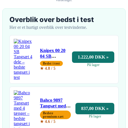
Overblik over bedst i test
Her er et hurtigt overblik over testvinderne.
Knipex 00 20
04 SB
1.222,00 DKK »
Tangsæt 4
Bedst i test
På lager
dele
★ 4.8 / 5
Bahco 9897
Tangsæt med 4
837,00 DKK »
tænger
Bedste
På lager
premium-sæt
★ 4.6 / 5