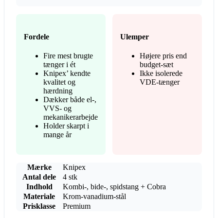
Fordele
Ulemper
Fire mest brugte
Højere pris end
tænger i ét
budget-sæt
Knipex’ kendte
Ikke isolerede
kvalitet og
VDE-tænger
hærdning
Dækker både el-,
VVS- og
mekanikerarbejde
Holder skarpt i
mange år
Mærke
Knipex
Antal dele
4 stk
Indhold
Kombi-, bide-, spidstang + Cobra
Materiale
Krom-vanadium-stål
Prisklasse
Premium