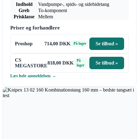
Indhold
Vandpumpe-, spids- og sidebidetang
Greb
To-komponent
Prisklasse
Mellem
Priser og forhandlere
Proshop
714,00 DKK
Se tilbud »
På lager
CS
På
818,00 DKK
Se tilbud »
MEGASTORE
lager
Læs hele anmeldelsen →