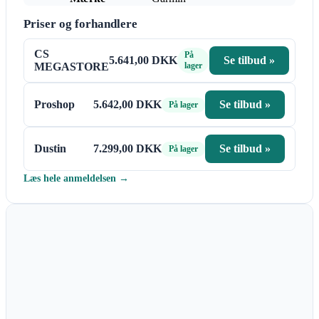
Priser og forhandlere
CS
På
5.641,00 DKK
Se tilbud »
MEGASTORE
lager
Proshop
5.642,00 DKK
Se tilbud »
På lager
Dustin
7.299,00 DKK
Se tilbud »
På lager
Læs hele anmeldelsen →