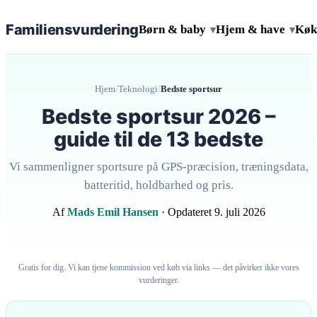
Familiens
vurdering
Børn & baby
Hjem & have
Køk
▾
▾
Hjem
/
Teknologi
/
Bedste sportsur
Bedste sportsur 2026 –
guide til de 13 bedste
Vi sammenligner sportsure på GPS-præcision, træningsdata,
batteritid, holdbarhed og pris.
Af
Mads Emil Hansen
· Opdateret 9. juli 2026
Gratis for dig. Vi kan tjene kommission ved køb via links — det påvirker ikke vores
vurderinger.