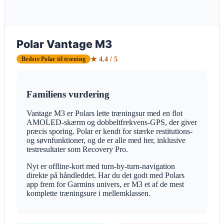
Polar Vantage M3
★ 4.4 / 5
Bedste Polar til træning
Familiens vurdering
Vantage M3 er Polars lette træningsur med en flot
AMOLED-skærm og dobbeltfrekvens-GPS, der giver
præcis sporing. Polar er kendt for stærke restitutions-
og søvnfunktioner, og de er alle med her, inklusive
testresultater som Recovery Pro.
Nyt er offline-kort med turn-by-turn-navigation
direkte på håndleddet. Har du det godt med Polars
app frem for Garmins univers, er M3 et af de mest
komplette træningsure i mellemklassen.