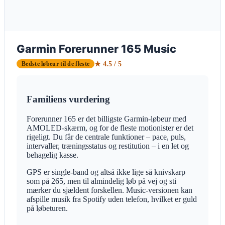
Garmin Forerunner 165 Music
★ 4.5 / 5
Bedste løbeur til de fleste
Familiens vurdering
Forerunner 165 er det billigste Garmin-løbeur med
AMOLED-skærm, og for de fleste motionister er det
rigeligt. Du får de centrale funktioner – pace, puls,
intervaller, træningsstatus og restitution – i en let og
behagelig kasse.
GPS er single-band og altså ikke lige så knivskarp
som på 265, men til almindelig løb på vej og sti
mærker du sjældent forskellen. Music-versionen kan
afspille musik fra Spotify uden telefon, hvilket er guld
på løbeturen.