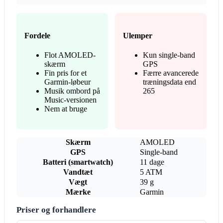
Fordele
Ulemper
Flot AMOLED-
Kun single-band
skærm
GPS
Fin pris for et
Færre avancerede
Garmin-løbeur
træningsdata end
Musik ombord på
265
Music-versionen
Nem at bruge
Skærm
AMOLED
GPS
Single-band
Batteri (smartwatch)
11 dage
Vandtæt
5 ATM
Vægt
39 g
Mærke
Garmin
Priser og forhandlere