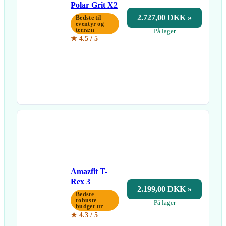
Polar Grit X2
2.727,00 DKK »
Bedste til
eventyr og
terræn
På lager
★ 4.5 / 5
Amazfit T-
Rex 3
2.199,00 DKK »
Bedste
robuste
På lager
budget-ur
★ 4.3 / 5