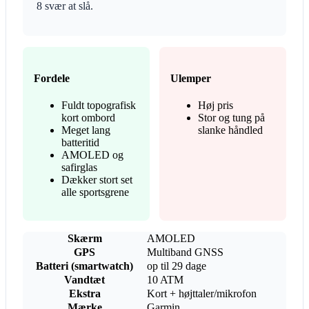
8 svær at slå.
Fordele
Ulemper
Fuldt topografisk
Høj pris
kort ombord
Stor og tung på
Meget lang
slanke håndled
batteritid
AMOLED og
safirglas
Dækker stort set
alle sportsgrene
Skærm
AMOLED
GPS
Multiband GNSS
Batteri (smartwatch)
op til 29 dage
Vandtæt
10 ATM
Ekstra
Kort + højttaler/mikrofon
Mærke
Garmin