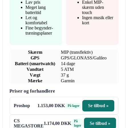
Lav pris
Enkel MIP-
Meget lang
skærm uden
batteritid
touch
Let og
Ingen musik eller
komfortabel
kort
Fine begynder-
træningsplaner
Skærm
MIP (transflektiv)
GPS
GPS/GLONASS/Galileo
Batteri (smartwatch)
14 dage
Vandtæt
5 ATM
Vægt
37 g
Mærke
Garmin
Priser og forhandlere
Proshop
1.153,00 DKK
Se tilbud »
På lager
CS
På
1.174,00 DKK
Se tilbud »
MEGASTORE
lager