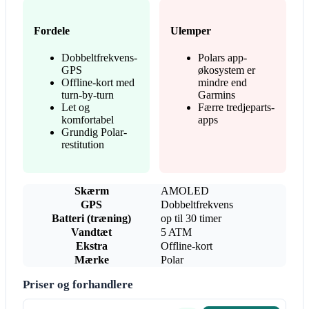
Fordele
Ulemper
Dobbeltfrekvens-
Polars app-
GPS
økosystem er
Offline-kort med
mindre end
turn-by-turn
Garmins
Let og
Færre tredjeparts-
komfortabel
apps
Grundig Polar-
restitution
Skærm
AMOLED
GPS
Dobbeltfrekvens
Batteri (træning)
op til 30 timer
Vandtæt
5 ATM
Ekstra
Offline-kort
Mærke
Polar
Priser og forhandlere