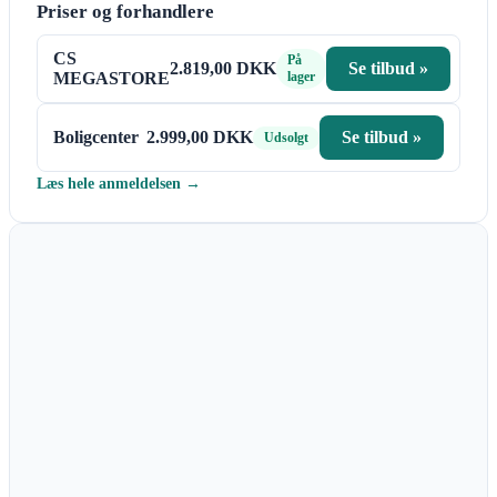
Priser og forhandlere
CS
På
2.819,00 DKK
Se tilbud »
MEGASTORE
lager
Boligcenter
2.999,00 DKK
Se tilbud »
Udsolgt
Læs hele anmeldelsen →