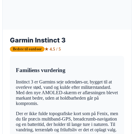
Garmin Instinct 3
★ 4.5 / 5
Bedste til outdoor
Familiens vurdering
Instinct 3 er Garmins seje udendørs-ur, bygget til at
overleve stød, vand og kulde efter militærstandard.
Med den nye AMOLED-skærm er aflæsningen blevet
markant bedre, uden at holdbarheden går på
kompromis.
Der er ikke fulde topografiske kort som på Fenix, men
du får præcis multiband-GPS, breadcrumb-navigation
og en batteritid, der holder til lange ture i naturen. Til
vandring, terrænløb og friluftsliv er det et oplagt valg.