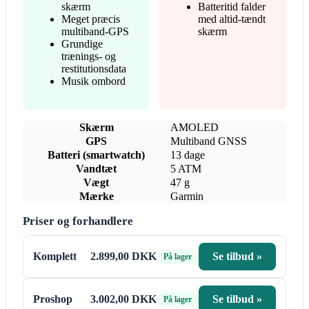
skærm
Batteritid falder
Meget præcis
med altid-tændt
multiband-GPS
skærm
Grundige
trænings- og
restitutionsdata
Musik ombord
Skærm
AMOLED
GPS
Multiband GNSS
Batteri (smartwatch)
13 dage
Vandtæt
5 ATM
Vægt
47 g
Mærke
Garmin
Priser og forhandlere
Komplett
2.899,00 DKK
Se tilbud »
På lager
Proshop
3.002,00 DKK
Se tilbud »
På lager