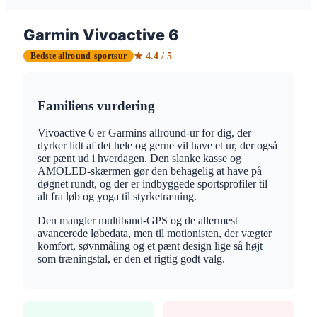
Garmin Vivoactive 6
★ 4.4 / 5
Bedste allround-sportsur
Familiens vurdering
Vivoactive 6 er Garmins allround-ur for dig, der
dyrker lidt af det hele og gerne vil have et ur, der også
ser pænt ud i hverdagen. Den slanke kasse og
AMOLED-skærmen gør den behagelig at have på
døgnet rundt, og der er indbyggede sportsprofiler til
alt fra løb og yoga til styrketræning.
Den mangler multiband-GPS og de allermest
avancerede løbedata, men til motionisten, der vægter
komfort, søvnmåling og et pænt design lige så højt
som træningstal, er den et rigtig godt valg.