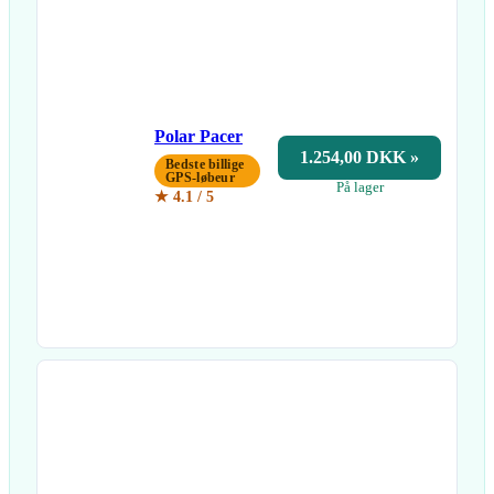
Polar Pacer
1.254,00 DKK »
Bedste billige
GPS-løbeur
På lager
★ 4.1 / 5