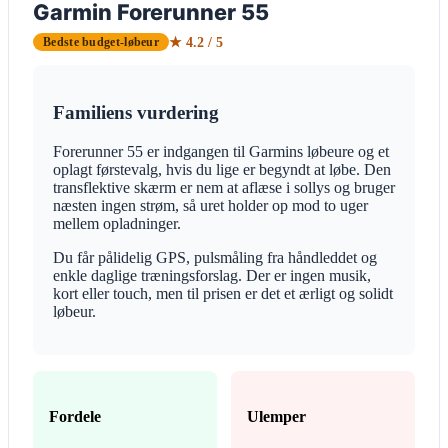
Garmin Forerunner 55
★ 4.2 / 5
Bedste budget-løbeur
Familiens vurdering
Forerunner 55 er indgangen til Garmins løbeure og et
oplagt førstevalg, hvis du lige er begyndt at løbe. Den
transflektive skærm er nem at aflæse i sollys og bruger
næsten ingen strøm, så uret holder op mod to uger
mellem opladninger.
Du får pålidelig GPS, pulsmåling fra håndleddet og
enkle daglige træningsforslag. Der er ingen musik,
kort eller touch, men til prisen er det et ærligt og solidt
løbeur.
Fordele
Ulemper