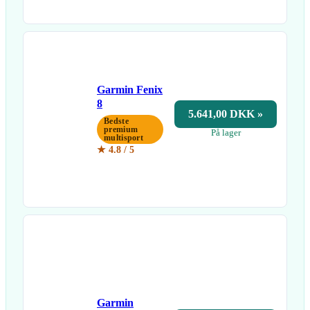
Garmin Fenix
8
5.641,00 DKK »
Bedste
premium
På lager
multisport
★ 4.8 / 5
Garmin