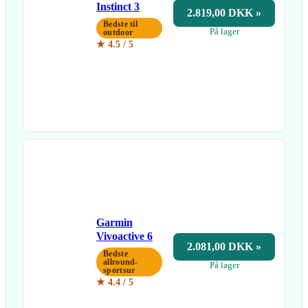
Instinct 3
2.819,00 DKK »
Bedste til
På lager
outdoor
★ 4.5 / 5
Garmin
Vivoactive 6
2.081,00 DKK »
Bedste
allround-
På lager
sportsur
★ 4.4 / 5