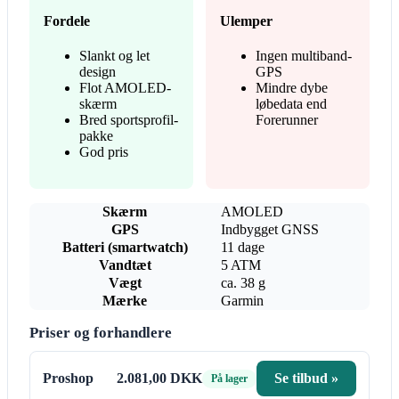
Fordele
Ulemper
Slankt og let
Ingen multiband-
design
GPS
Flot AMOLED-
Mindre dybe
skærm
løbedata end
Bred sportsprofil-
Forerunner
pakke
God pris
Skærm
AMOLED
GPS
Indbygget GNSS
Batteri (smartwatch)
11 dage
Vandtæt
5 ATM
Vægt
ca. 38 g
Mærke
Garmin
Priser og forhandlere
Proshop
2.081,00 DKK
Se tilbud »
På lager