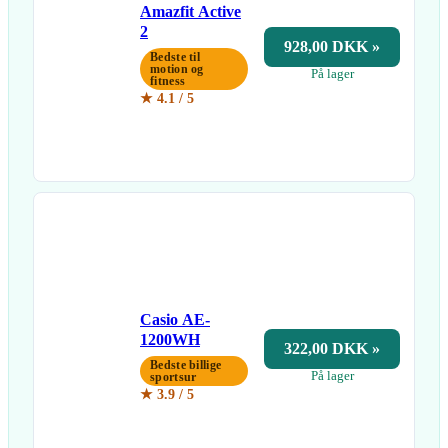
Amazfit Active
2
928,00 DKK »
Bedste til
motion og
På lager
fitness
★ 4.1 / 5
Casio AE-
1200WH
322,00 DKK »
Bedste billige
På lager
sportsur
★ 3.9 / 5