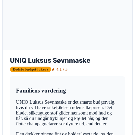
UNIQ Luksus Søvnmaske
★ 4.1 / 5
Bedste budget-luksus
Familiens vurdering
UNIQ Luksus Søvnmaske er det smarte budgetvalg,
hvis du vil have silkefølelsen uden silkeprisen. Det
bløde, silkeagtige stof glider nænsomt mod hud og
hår, så du undgår tryklinjer og krøllet hår, og den
flotte champagnefarve ser dyrere ud, end den er.
Den dækker øjnene fint og holder lyset ude, og den