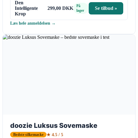
Den
På
Intelligente
299,00 DKK
Se tilbud »
lager
Krop
Læs hele anmeldelsen →
doozie Luksus Sovemaske
★ 4.5 / 5
Bedste silkemaske