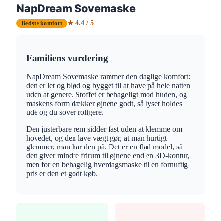
NapDream Sovemaske
★ 4.4 / 5
Bedste komfort
Familiens vurdering
NapDream Sovemaske rammer den daglige komfort:
den er let og blød og bygget til at have på hele natten
uden at genere. Stoffet er behageligt mod huden, og
maskens form dækker øjnene godt, så lyset holdes
ude og du sover roligere.
Den justerbare rem sidder fast uden at klemme om
hovedet, og den lave vægt gør, at man hurtigt
glemmer, man har den på. Det er en flad model, så
den giver mindre frirum til øjnene end en 3D-kontur,
men for en behagelig hverdagsmaske til en fornuftig
pris er den et godt køb.