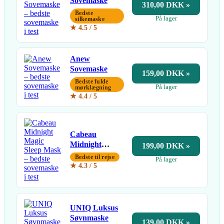
Sovemaske
310,00 DKK »
Bedste
På lager
silkemaske
★ 4.5 / 5
Anew
Sovemaske
159,00 DKK »
Bedste fulde
På lager
mørklægning
★ 4.4 / 5
Cabeau
Midnight
199,00 DKK »
Magic Sleep
Bedste til rejse
På lager
Mask
★ 4.3 / 5
UNIQ Luksus
Søvnmaske
139,00 DKK »