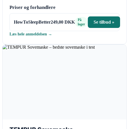
Priser og forhandlere
På
HowToSleepBetter
249,00 DKK
Se tilbud »
lager
Læs hele anmeldelsen →