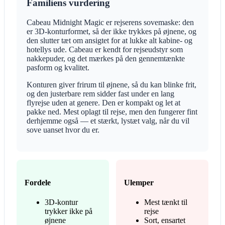
Familiens vurdering
Cabeau Midnight Magic er rejserens sovemaske: den
er 3D-konturformet, så der ikke trykkes på øjnene, og
den slutter tæt om ansigtet for at lukke alt kabine- og
hotellys ude. Cabeau er kendt for rejseudstyr som
nakkepuder, og det mærkes på den gennemtænkte
pasform og kvalitet.
Konturen giver frirum til øjnene, så du kan blinke frit,
og den justerbare rem sidder fast under en lang
flyrejse uden at genere. Den er kompakt og let at
pakke ned. Mest oplagt til rejse, men den fungerer fint
derhjemme også — et stærkt, lystæt valg, når du vil
sove uanset hvor du er.
Fordele
Ulemper
3D-kontur
Mest tænkt til
trykker ikke på
rejse
øjnene
Sort, ensartet