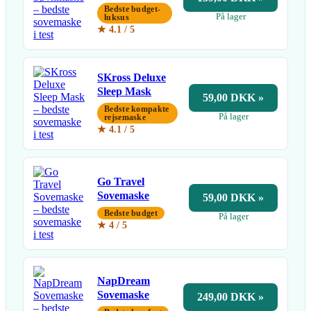
Bedste budget-
På lager
luksus
★ 4.1 / 5
SKross Deluxe
Sleep Mask
59,00 DKK »
Bedste kompakte
På lager
rejsemaske
★ 4.1 / 5
Go Travel
Sovemaske
59,00 DKK »
Bedste budget
På lager
★ 4 / 5
NapDream
Sovemaske
249,00 DKK »