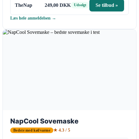
TheNap
249,00 DKK
Se tilbud »
Udsolgt
Læs hele anmeldelsen →
NapCool Sovemaske
★ 4.3 / 5
Bedste med køl/varme