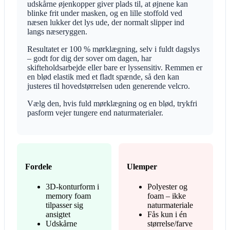
udskårne øjenkopper giver plads til, at øjnene kan
blinke frit under masken, og en lille stoffold ved
næsen lukker det lys ude, der normalt slipper ind
langs næseryggen.
Resultatet er 100 % mørklægning, selv i fuldt dagslys
– godt for dig der sover om dagen, har
skifteholdsarbejde eller bare er lyssensitiv. Remmen er
en blød elastik med et fladt spænde, så den kan
justeres til hovedstørrelsen uden generende velcro.
Vælg den, hvis fuld mørklægning og en blød, trykfri
pasform vejer tungere end naturmaterialer.
Fordele
Ulemper
3D-konturform i
Polyester og
memory foam
foam – ikke
tilpasser sig
naturmateriale
ansigtet
Fås kun i én
Udskårne
størrelse/farve