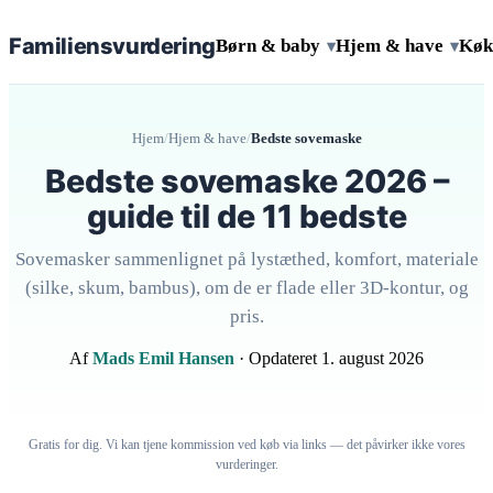
Familiens
vurdering
Børn & baby
Hjem & have
Køk
▾
▾
Hjem
/
Hjem & have
/
Bedste sovemaske
Bedste sovemaske 2026 –
guide til de 11 bedste
Sovemasker sammenlignet på lystæthed, komfort, materiale
(silke, skum, bambus), om de er flade eller 3D-kontur, og
pris.
Af
Mads Emil Hansen
· Opdateret 1. august 2026
Gratis for dig. Vi kan tjene kommission ved køb via links — det påvirker ikke vores
vurderinger.