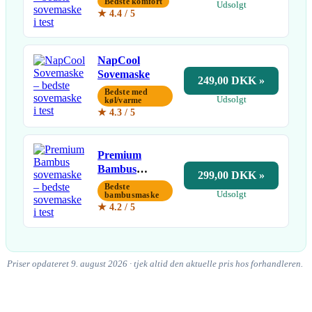
Bedste komfort
Udsolgt
★ 4.4 / 5
NapCool
Sovemaske
249,00 DKK »
Bedste med
Udsolgt
køl/varme
★ 4.3 / 5
Premium
Bambus
299,00 DKK »
sovemaske
Bedste
Udsolgt
bambusmaske
★ 4.2 / 5
Priser opdateret 9. august 2026 · tjek altid den aktuelle pris hos forhandleren.