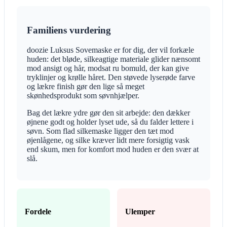
Familiens vurdering
doozie Luksus Sovemaske er for dig, der vil forkæle
huden: det bløde, silkeagtige materiale glider nænsomt
mod ansigt og hår, modsat ru bomuld, der kan give
tryklinjer og krølle håret. Den støvede lyserøde farve
og lækre finish gør den lige så meget
skønhedsprodukt som søvnhjælper.
Bag det lækre ydre gør den sit arbejde: den dækker
øjnene godt og holder lyset ude, så du falder lettere i
søvn. Som flad silkemaske ligger den tæt mod
øjenlågene, og silke kræver lidt mere forsigtig vask
end skum, men for komfort mod huden er den svær at
slå.
Fordele
Ulemper