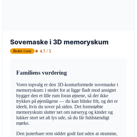
Sovemaske i 3D memoryskum
★ 4.7 / 5
Bedst i test
Familiens vurdering
Vores topvalg er den 3D-konturformede sovemaske i
memoryskum: i stedet for at ligge fladt mod ansigtet
bygger den et lille rum foran øjnene, så der ikke
trykkes på øjenlågene — du kan blinke frit, og det er
ideelt, hvis du sover på siden. Det formstøbte
memoryskum slutter tæt om næseryg og kinder og
lukker stort set alt lys ude, så du får fuldstændigt
mørke.
Den justerbare rem sidder godt fast uden at stramme,