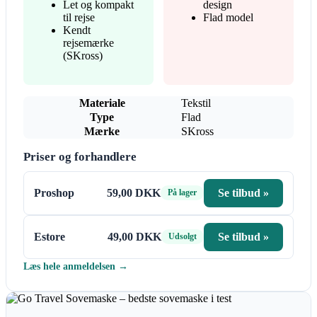
Let og kompakt
design
til rejse
Flad model
Kendt
rejsemærke
(SKross)
Materiale
Tekstil
Type
Flad
Mærke
SKross
Priser og forhandlere
Proshop
59,00 DKK
Se tilbud »
På lager
Estore
49,00 DKK
Se tilbud »
Udsolgt
Læs hele anmeldelsen →