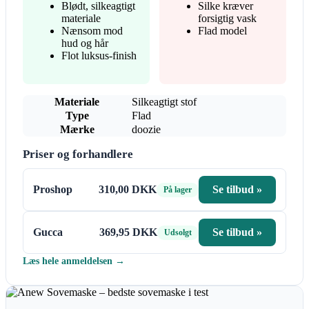
Blødt, silkeagtigt
Silke kræver
materiale
forsigtig vask
Nænsom mod
Flad model
hud og hår
Flot luksus-finish
Materiale
Silkeagtigt stof
Type
Flad
Mærke
doozie
Priser og forhandlere
Proshop
310,00 DKK
Se tilbud »
På lager
Gucca
369,95 DKK
Se tilbud »
Udsolgt
Læs hele anmeldelsen →