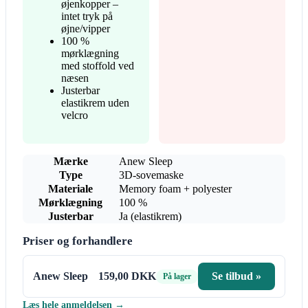
øjenkopper –
intet tryk på
øjne/vipper
100 %
mørklægning
med stoffold ved
næsen
Justerbar
elastikrem uden
velcro
Mærke
Anew Sleep
Type
3D-sovemaske
Materiale
Memory foam + polyester
Mørklægning
100 %
Justerbar
Ja (elastikrem)
Priser og forhandlere
Anew Sleep
159,00 DKK
Se tilbud »
På lager
Læs hele anmeldelsen →