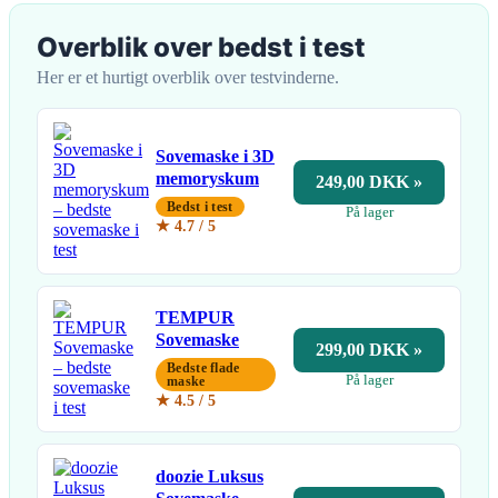
Overblik over bedst i test
Her er et hurtigt overblik over testvinderne.
Sovemaske i 3D
memoryskum
249,00 DKK »
Bedst i test
På lager
★ 4.7 / 5
TEMPUR
Sovemaske
299,00 DKK »
Bedste flade
På lager
maske
★ 4.5 / 5
doozie Luksus