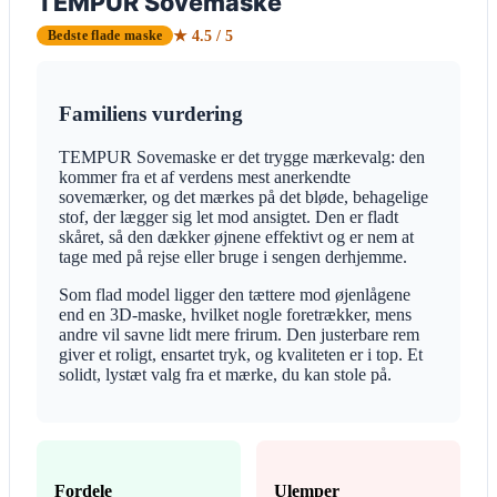
TEMPUR Sovemaske
★ 4.5 / 5
Bedste flade maske
Familiens vurdering
TEMPUR Sovemaske er det trygge mærkevalg: den
kommer fra et af verdens mest anerkendte
sovemærker, og det mærkes på det bløde, behagelige
stof, der lægger sig let mod ansigtet. Den er fladt
skåret, så den dækker øjnene effektivt og er nem at
tage med på rejse eller bruge i sengen derhjemme.
Som flad model ligger den tættere mod øjenlågene
end en 3D-maske, hvilket nogle foretrækker, mens
andre vil savne lidt mere frirum. Den justerbare rem
giver et roligt, ensartet tryk, og kvaliteten er i top. Et
solidt, lystæt valg fra et mærke, du kan stole på.
Fordele
Ulemper