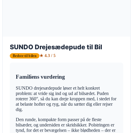
SUNDO Drejesædepude til Bil
★ 4.3 / 5
Bedste til bilen
Familiens vurdering
SUNDO drejesædepude løser et helt konkret
problem: at vride sig ind og ud af bilsædet. Puden
roterer 360°, så du kan dreje kroppen med, i stedet for
at belaste hofter og ryg, når du sætter dig eller rejser
dig.
Den runde, kompakte form passer på de fleste
bilsæder, og undersiden er skridsikker. Polstringen er
tynd, for det er bevægelsen – ikke blødheden – der er