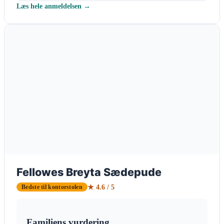
Læs hele anmeldelsen →
Fellowes Breyta Sædepude
★ 4.6 / 5
Bedste til kontorstolen
Familiens vurdering