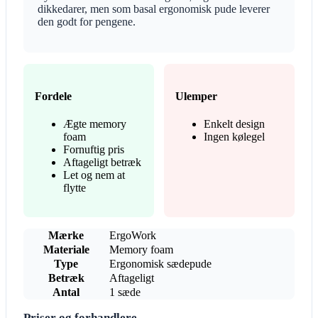
dikkedarer, men som basal ergonomisk pude leverer
den godt for pengene.
Fordele
Ulemper
Ægte memory
Enkelt design
foam
Ingen kølegel
Fornuftig pris
Aftageligt betræk
Let og nem at
flytte
Mærke
ErgoWork
Materiale
Memory foam
Type
Ergonomisk sædepude
Betræk
Aftageligt
Antal
1 sæde
Priser og forhandlere