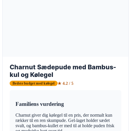
Charnut Sædepude med Bambus-
kul og Kølegel
★ 4.2 / 5
Bedste budget med kølegel
Familiens vurdering
Charnut giver dig kølegel til en pris, der normalt kun
rækker til en ren skumpude. Gel-laget holder sædet
svalt, og bambus-kullet er med til at holde puden frisk
og modvirke lugt over tid.