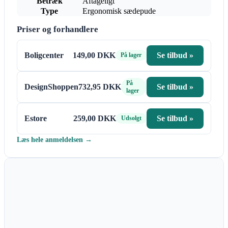
Betræk
Aftageligt
Type
Ergonomisk sædepude
Priser og forhandlere
Boligcenter
149,00 DKK
Se tilbud »
På lager
På
DesignShoppen
732,95 DKK
Se tilbud »
lager
Estore
259,00 DKK
Se tilbud »
Udsolgt
Læs hele anmeldelsen →