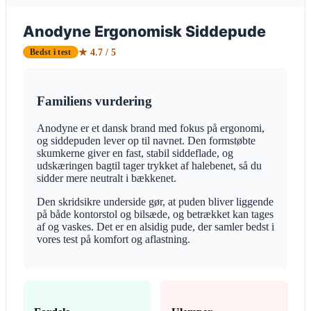
Anodyne Ergonomisk Siddepude
★ 4.7 / 5
Bedst i test
Familiens vurdering
Anodyne er et dansk brand med fokus på ergonomi,
og siddepuden lever op til navnet. Den formstøbte
skumkerne giver en fast, stabil siddeflade, og
udskæringen bagtil tager trykket af halebenet, så du
sidder mere neutralt i bækkenet.
Den skridsikre underside gør, at puden bliver liggende
på både kontorstol og bilsæde, og betrækket kan tages
af og vaskes. Det er en alsidig pude, der samler bedst i
vores test på komfort og aflastning.