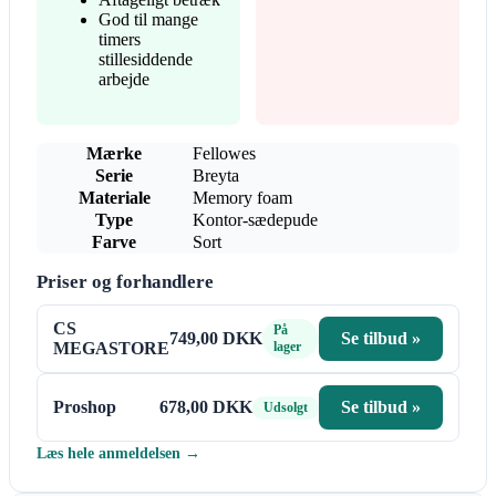
God til mange
timers
stillesiddende
arbejde
Mærke
Fellowes
Serie
Breyta
Materiale
Memory foam
Type
Kontor-sædepude
Farve
Sort
Priser og forhandlere
CS
På
749,00 DKK
Se tilbud »
MEGASTORE
lager
Proshop
678,00 DKK
Se tilbud »
Udsolgt
Læs hele anmeldelsen →