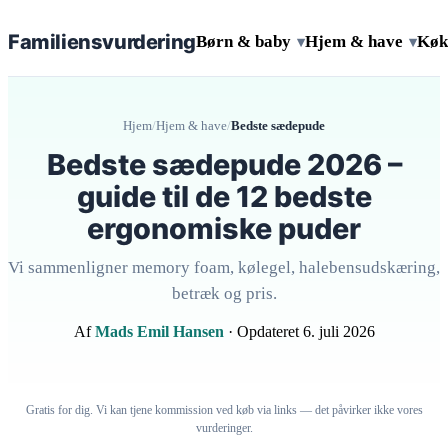
Familiens
vurdering
Børn & baby
Hjem & have
Køk
▾
▾
Hjem
/
Hjem & have
/
Bedste sædepude
Bedste sædepude 2026 –
guide til de 12 bedste
ergonomiske puder
Vi sammenligner memory foam, kølegel, halebensudskæring,
betræk og pris.
Af
Mads Emil Hansen
· Opdateret 6. juli 2026
Gratis for dig. Vi kan tjene kommission ved køb via links — det påvirker ikke vores
vurderinger.