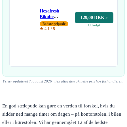
Hexafresh
Bikube
129,00 DKK »
Gelpude
Bedste gelpude
Udsolgt
★ 4.1 / 5
Priser opdateret 7. august 2026 · tjek altid den aktuelle pris hos forhandleren.
En god sædepude kan gøre en verden til forskel, hvis du
sidder ned mange timer om dagen – på kontorstolen, i bilen
eller i kørestolen. Vi har gennemgået 12 af de bedste