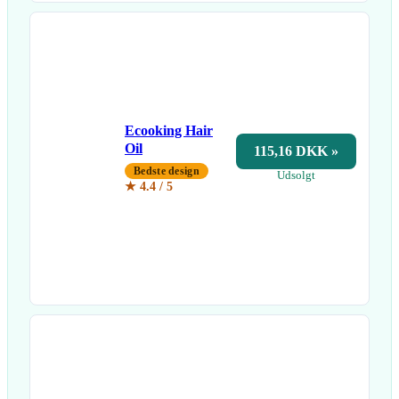
Ecooking Hair
Oil
115,16 DKK »
Bedste design
Udsolgt
★ 4.4 / 5