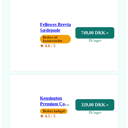
Fellowes Breyta
Sædepude
749,00 DKK »
Bedste til
På lager
kontorstolen
★ 4.6 / 5
Kensington
Premium Cool
329,00 DKK »
Gel Sædepude
Bedste kølegel
På lager
★ 4.5 / 5