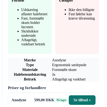
Fordele
Ulemper
Udskæring
Ikke den billigste
aflaster halebenet
Fast følelse kan
Fast, formstøbt
kræve tilvænning
skum holder
faconen
Skridsikker
underside
Aftageligt,
vaskbart betræk
Mærke
Anodyne
Type
Ergonomisk sædepude
Materiale
Formstøbt skum
Halebensudskæring
Ja
Betræk
Aftageligt og vaskbart
Priser og forhandlere
Anodyne
599,00 DKK
Se tilbud »
På lager