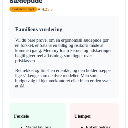
Sædepude
★ 4.2 / 5
Bedste budget
Familiens vurdering
Vil du bare prøve, om en ergonomisk sædepude gør
en forskel, er Satana en billig og risikofri måde at
komme i gang. Memory foam-kernen og udskæringen
bagtil giver reel aflastning, som ligger over
prisklassen.
Betrækket og finishen er enkle, og den holder næppe
lige så længe som de dyre modeller. Men som
budgetvalg til hjemmekontoret eller bilen er den svær
at slå.
Fordele
Ulemper
Meget lav pris
Enkelt betræk