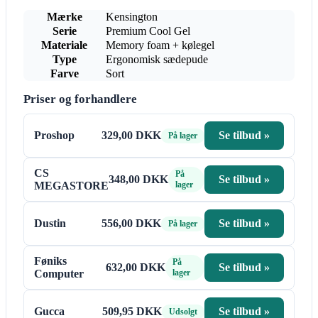
Mærke
Kensington
Serie
Premium Cool Gel
Materiale
Memory foam + kølegel
Type
Ergonomisk sædepude
Farve
Sort
Priser og forhandlere
Proshop
329,00 DKK
Se tilbud »
På lager
CS
På
348,00 DKK
Se tilbud »
MEGASTORE
lager
Dustin
556,00 DKK
Se tilbud »
På lager
Føniks
På
632,00 DKK
Se tilbud »
Computer
lager
Gucca
509,95 DKK
Se tilbud »
Udsolgt