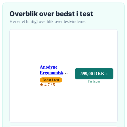
Overblik over bedst i test
Her er et hurtigt overblik over testvinderne.
Anodyne
Ergonomisk
599,00 DKK »
Siddepude
Bedst i test
På lager
★ 4.7 / 5