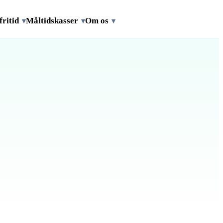
fritid
Måltidskasser
Om os
▾
▾
▾