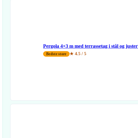
Pergola 4×3 m med terrassetag i stål og juster
★ 4.5 / 5
Bedste store