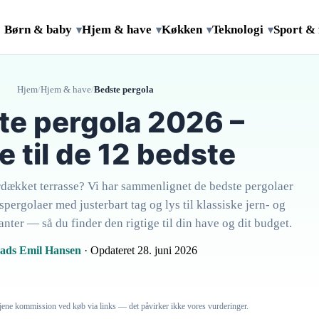
Børn & baby
Hjem & have
Køkken
Teknologi
Sport & 
▾
▾
▾
▾
Hjem
/
Hjem & have
/
Bedste pergola
te pergola 2026 –
e til de 12 bedste
ækket terrasse? Vi har sammenlignet de bedste pergolaer
pergolaer med justerbart tag og lys til klassiske jern- og
lanter — så du finder den rigtige til din have og dit budget.
ads Emil Hansen
· Opdateret 28. juni 2026
 tjene kommission ved køb via links — det påvirker ikke vores vurderinger.