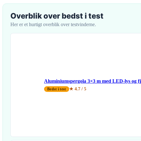
Overblik over bedst i test
Her er et hurtigt overblik over testvinderne.
Aluminiumspergola 3×3 m med LED-lys og fj
★ 4.7 / 5
Bedst i test