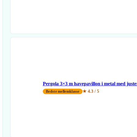
Pergola 3×3 m havepavillon i metal med juste
★ 4.3 / 5
Bedste mellemklasse