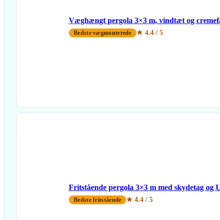
Væghængt pergola 3×3 m, vindtæt og cremef
★ 4.4 / 5
Bedste vægmonterede
Fritstående pergola 3×3 m med skydetag og U
★ 4.4 / 5
Bedste fritstående