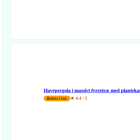
Havepergola i massivt fyrretræ med plantekas
★ 4.4 / 5
Bedste i træ