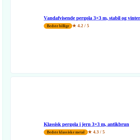
Vandafvisende pergola 3×3 m, stabil og vinte
★ 4.2 / 5
Bedste billige
Klassisk pergola i jern 3×3 m, antikbrun
★ 4.3 / 5
Bedste klassiske metal