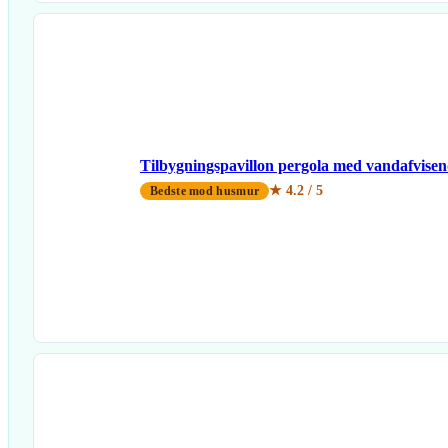
Tilbygningspavillon pergola med vandafvisen
★ 4.2 / 5
Bedste mod husmur