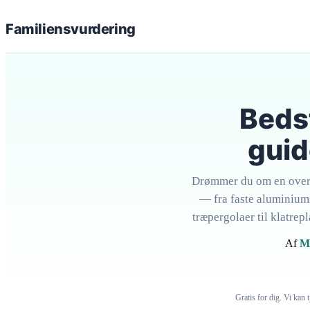
Familiens
vurdering
Beds
guid
Drømmer du om en overd
— fra faste aluminiums
træpergolaer til klatrep
Af
M
Gratis for dig. Vi kan