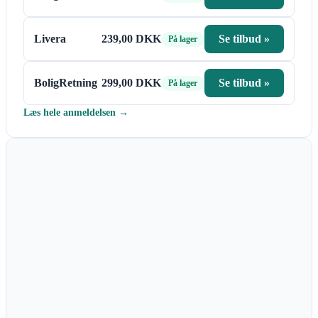
Livera
239,00 DKK
Se tilbud »
På lager
BoligRetning
299,00 DKK
Se tilbud »
På lager
Læs hele anmeldelsen →