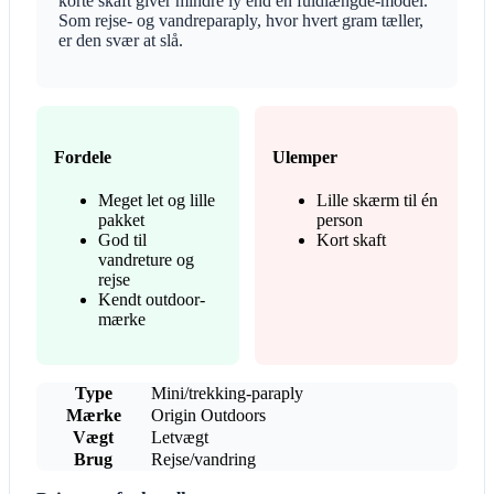
korte skaft giver mindre ly end en fuldlængde-model.
Som rejse- og vandreparaply, hvor hvert gram tæller,
er den svær at slå.
Fordele
Ulemper
Meget let og lille
Lille skærm til én
pakket
person
God til
Kort skaft
vandreture og
rejse
Kendt outdoor-
mærke
Type
Mini/trekking-paraply
Mærke
Origin Outdoors
Vægt
Letvægt
Brug
Rejse/vandring