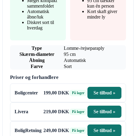
Meget kompakt
95 cm dækker
sammenfoldet
kun én person
Automatisk
Kort skaft giver
åbne/luk
mindre ly
Diskret sort til
hverdag
Type
Lomme-/rejseparaply
Skærm-diameter
95 cm
Åbning
Automatisk
Farve
Sort
Priser og forhandlere
Boligcenter
199,00 DKK
Se tilbud »
På lager
Livera
219,00 DKK
Se tilbud »
På lager
BoligRetning
249,00 DKK
Se tilbud »
På lager