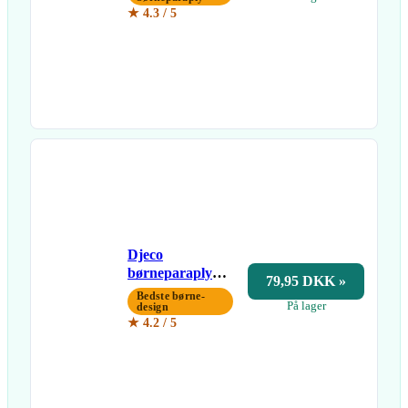
★ 4.3 / 5
Djeco
børneparaply
79,95 DKK »
Regnbue
Bedste børne-
På lager
design
★ 4.2 / 5