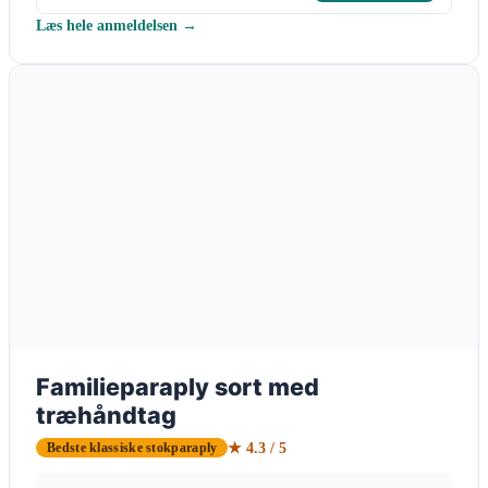
Læs hele anmeldelsen →
Familieparaply sort med
træhåndtag
★ 4.3 / 5
Bedste klassiske stokparaply