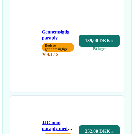
Gennemsigtig
paraply
139,00 DKK »
Bedste
På lager
gennemsigtige
★ 4.1 / 5
JJC mini
paraply med
252,00 DKK »