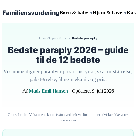
Familiens
vurdering
Børn & baby
Hjem & have
Køk
▾
▾
Hjem
/
Hjem & have
/
Bedste paraply
Bedste paraply 2026 – guide
til de 12 bedste
Vi sammenligner paraplyer på stormstyrke, skærm-størrelse,
pakstørrelse, åbne-mekanik og pris.
Af
Mads Emil Hansen
· Opdateret 9. juli 2026
Gratis for dig. Vi kan tjene kommission ved køb via links — det påvirker ikke vores
vurderinger.