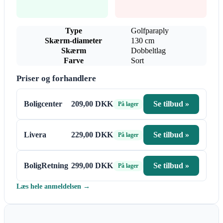
Type
Golfparaply
Skærm-diameter
130 cm
Skærm
Dobbeltlag
Farve
Sort
Priser og forhandlere
Boligcenter
209,00 DKK
Se tilbud »
På lager
Livera
229,00 DKK
Se tilbud »
På lager
BoligRetning
299,00 DKK
Se tilbud »
På lager
Læs hele anmeldelsen →