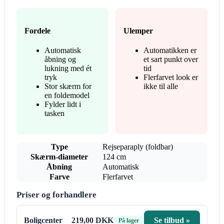
Fordele
Ulemper
Automatisk
Automatikken er
åbning og
et sart punkt over
lukning med ét
tid
tryk
Flerfarvet look er
Stor skærm for
ikke til alle
en foldemodel
Fylder lidt i
tasken
Type
Rejseparaply (foldbar)
Skærm-diameter
124 cm
Åbning
Automatisk
Farve
Flerfarvet
Priser og forhandlere
Boligcenter
219,00 DKK
Se tilbud »
På lager