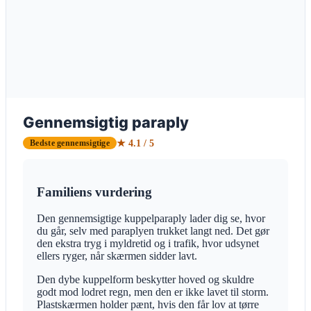
Gennemsigtig paraply
★ 4.1 / 5
Bedste gennemsigtige
Familiens vurdering
Den gennemsigtige kuppelparaply lader dig se, hvor
du går, selv med paraplyen trukket langt ned. Det gør
den ekstra tryg i myldretid og i trafik, hvor udsynet
ellers ryger, når skærmen sidder lavt.
Den dybe kuppelform beskytter hoved og skuldre
godt mod lodret regn, men den er ikke lavet til storm.
Plastskærmen holder pænt, hvis den får lov at tørre