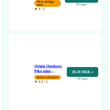
telefonholder
Mest alsidige
På lager
mini
★ 4 / 5
Origin Outdoors
Piko mini
20,10 DKK »
paraply
Bedste ultralette
På lager
★ 4.2 / 5