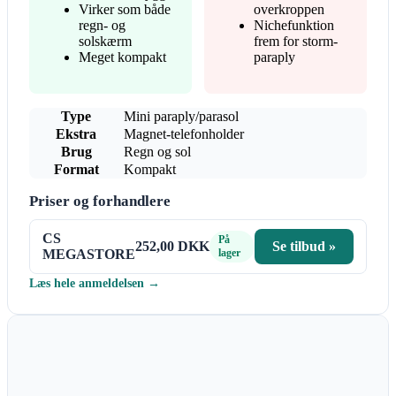
Virker som både
overkroppen
regn- og
Nichefunktion
solskærm
frem for storm-
Meget kompakt
paraply
Type
Mini paraply/parasol
Ekstra
Magnet-telefonholder
Brug
Regn og sol
Format
Kompakt
Priser og forhandlere
CS
På
252,00 DKK
Se tilbud »
MEGASTORE
lager
Læs hele anmeldelsen →