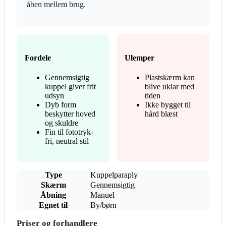
åben mellem brug.
Fordele
Ulemper
Gennemsigtig
Plastskærm kan
kuppel giver frit
blive uklar med
udsyn
tiden
Dyb form
Ikke bygget til
beskytter hoved
hård blæst
og skuldre
Fin til fototryk-
fri, neutral stil
Type
Kuppelparaply
Skærm
Gennemsigtig
Åbning
Manuel
Egnet til
By/børn
Priser og forhandlere