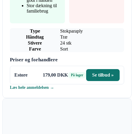
godt i hånden
Stor dækning til
familiebrug
Type
Stokparaply
Håndtag
Træ
Stivere
24 stk
Farve
Sort
Priser og forhandlere
Estore
179,00 DKK
Se tilbud »
På lager
Læs hele anmeldelsen →