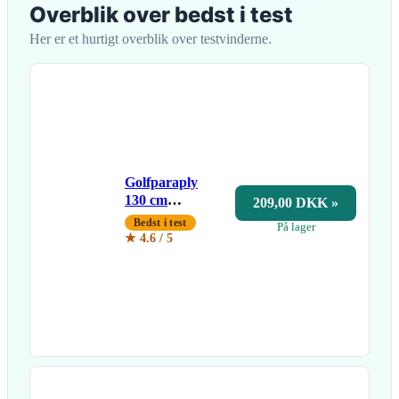
Overblik over bedst i test
Her er et hurtigt overblik over testvinderne.
Golfparaply
130 cm
209,00 DKK »
dobbeltlag
Bedst i test
På lager
★ 4.6 / 5