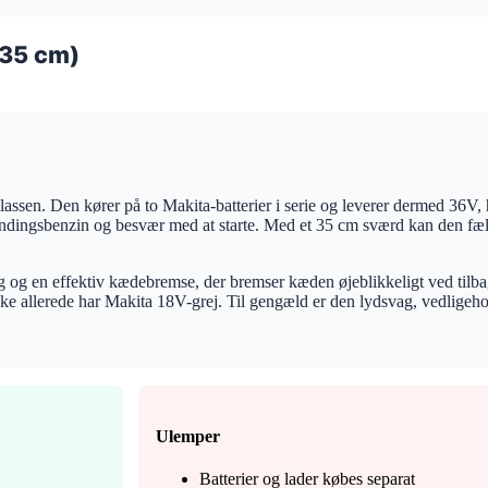
35 cm)
en. Den kører på to Makita-batterier i serie og leverer dermed 36V, hv
dingsbenzin og besvær med at starte. Med et 35 cm sværd kan den fæl
og en effektiv kædebremse, der bremser kæden øjeblikkeligt ved tilba
ikke allerede har Makita 18V-grej. Til gengæld er den lydsvag, vedligehol
Ulemper
Batterier og lader købes separat