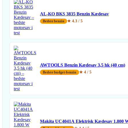
AL-KO BKS 3835 Benzin Kædesav
★ 4.3 / 5
Bedste benzin
AWTOOLS Benzin Kædesav 3,5 hk (40 cm)
★ 4 / 5
Bedste budget-benzin
Makita UC4041A Elektrisk Kædesav 1.800 W