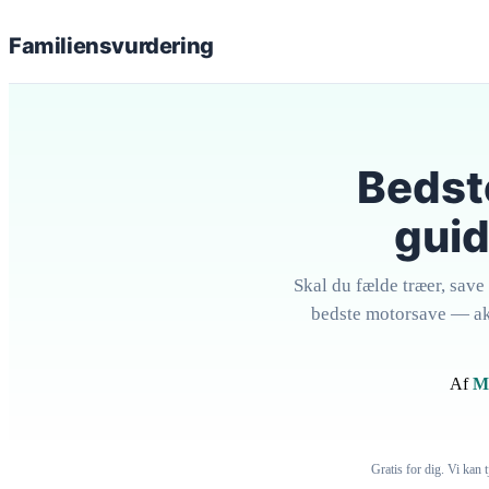
Familiens
vurdering
Bedst
guid
Skal du fælde træer, sav
bedste motorsave — akk
Af
M
Gratis for dig. Vi kan