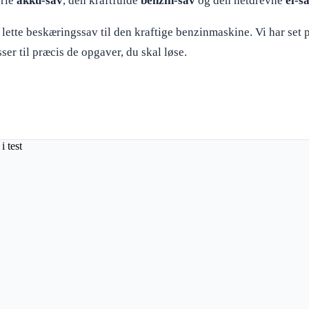
frie
akku-sav
, den kraftfulde
benzin-sav
og den netdrevne
el-s
lette beskæringssav til den kraftige benzinmaskine. Vi har set
er til præcis de opgaver, du skal løse.