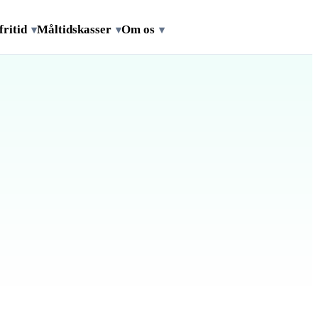
fritid
Måltidskasser
Om os
▾
▾
▾