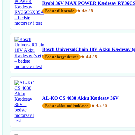
Ryobi 36V MAX POWER Kædesav RY36C
★ 4.6 / 5
Bedste til brænde
Bosch UniversalChain 18V Akku Kædesav (s
★ 4.4 / 5
Bedste begyndersæt
AL-KO CS 4030 Akku Kædesav 36V
★ 4.2 / 5
Bedste akku-mellemklasse