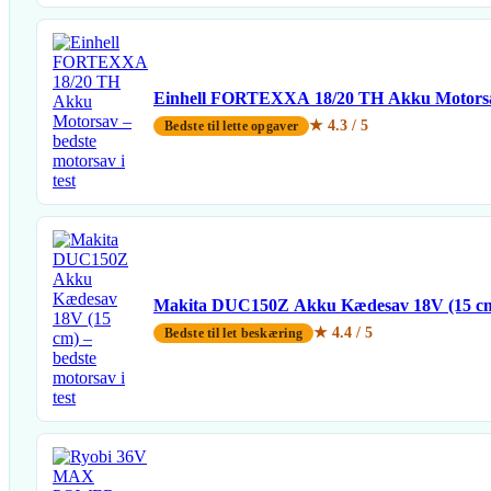
Einhell FORTEXXA 18/20 TH Akku Motors
★ 4.3 / 5
Bedste til lette opgaver
Makita DUC150Z Akku Kædesav 18V (15 c
★ 4.4 / 5
Bedste til let beskæring