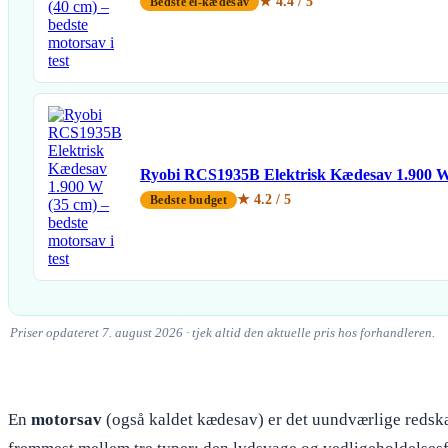
★ 4.4 / 5
Bedste el-kædesav
Ryobi RCS1935B Elektrisk Kædesav 1.900 W
★ 4.2 / 5
Bedste budget
Priser opdateret 7. august 2026 · tjek altid den aktuelle pris hos forhandleren.
En
motorsav
(også kaldet kædesav) er det uundværlige redskab,