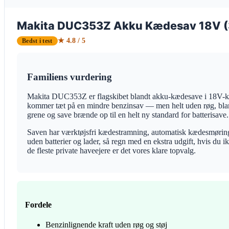
Makita DUC353Z Akku Kædesav 18V (
★ 4.8 / 5
Bedst i test
Familiens vurdering
Makita DUC353Z er flagskibet blandt akku-kædesave i 18V-klass
kommer tæt på en mindre benzinsav — men helt uden røg, blan
grene og save brænde op til en helt ny standard for batterisave.
Saven har værktøjsfri kædestramning, automatisk kædesmøring 
uden batterier og lader, så regn med en ekstra udgift, hvis du 
de fleste private haveejere er det vores klare topvalg.
Fordele
Benzinlignende kraft uden røg og støj