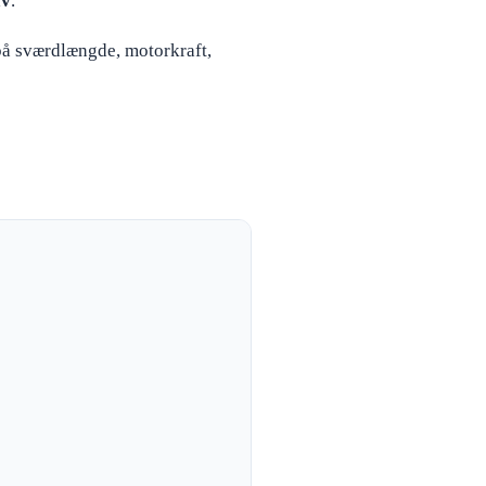
av
.
 på sværdlængde, motorkraft,