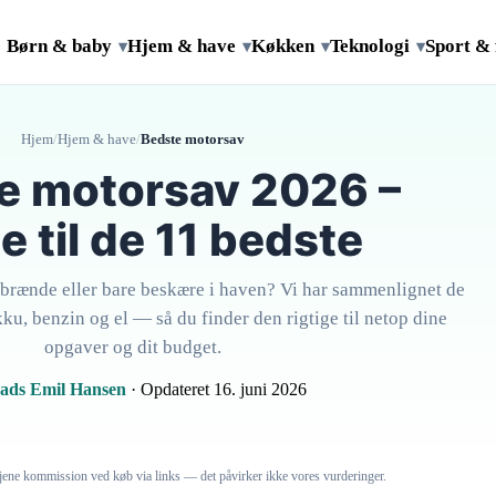
Børn & baby
Hjem & have
Køkken
Teknologi
Sport & 
▾
▾
▾
▾
Hjem
/
Hjem & have
/
Bedste motorsav
e motorsav 2026 –
e til de 11 bedste
e brænde eller bare beskære i haven? Vi har sammenlignet de
u, benzin og el — så du finder den rigtige til netop dine
opgaver og dit budget.
ads Emil Hansen
· Opdateret 16. juni 2026
 tjene kommission ved køb via links — det påvirker ikke vores vurderinger.