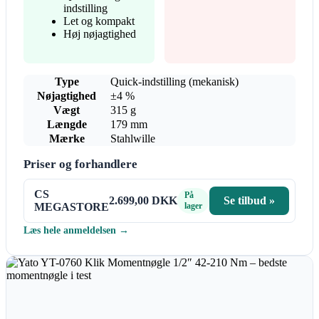
indstilling
Let og kompakt
Høj nøjagtighed
Type
Quick-indstilling (mekanisk)
Nøjagtighed
±4 %
Vægt
315 g
Længde
179 mm
Mærke
Stahlwille
Priser og forhandlere
CS
På
2.699,00 DKK
Se tilbud »
MEGASTORE
lager
Læs hele anmeldelsen →