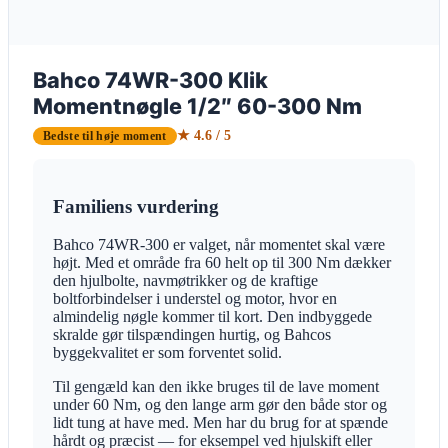
Bahco 74WR-300 Klik
Momentnøgle 1/2″ 60-300 Nm
★ 4.6 / 5
Bedste til høje moment
Familiens vurdering
Bahco 74WR-300 er valget, når momentet skal være
højt. Med et område fra 60 helt op til 300 Nm dækker
den hjulbolte, navmøtrikker og de kraftige
boltforbindelser i understel og motor, hvor en
almindelig nøgle kommer til kort. Den indbyggede
skralde gør tilspændingen hurtig, og Bahcos
byggekvalitet er som forventet solid.
Til gengæld kan den ikke bruges til de lave moment
under 60 Nm, og den lange arm gør den både stor og
lidt tung at have med. Men har du brug for at spænde
hårdt og præcist — for eksempel ved hjulskift eller