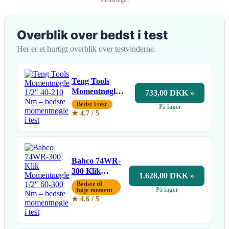
Overblik over bedst i test
Her er et hurtigt overblik over testvinderne.
Teng Tools
Momentnøgle
733,00 DKK »
1/2″ 40-210 Nm
Bedst i test
På lager
★ 4.7 / 5
Bahco 74WR-
300 Klik
1.628,00 DKK »
Momentnøgle
Bedste til
På lager
1/2″ 60-300
høje moment
★ 4.6 / 5
Nm