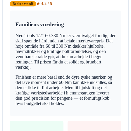
★ 4.2 / 5
Bedste værdi
Familiens vurdering
Neo Tools 1/2″ 60-330 Nm er værdivalget for dig, der
skal spænde hårdt uden at betale mærkevarepris. Det
høje område fra 60 til 330 Nm dækker hjulbolte,
navmøtrikker og kraftige boltforbindelser, og den
vendbare skralde gør, at du kan arbejde i begge
retninger. Til prisen får du et solidt og brugbart
værktøj.
Finishen er mere basal end de dyre tyske mærker, og
det lave moment under 60 Nm kan ikke indstilles, så
den er ikke til fint arbejde. Men til hjulskift og det
kraftige værkstedsarbejde i hjemmegaragen leverer
den god præcision for pengene — et fornuftigt køb,
hvis budgettet skal holdes.