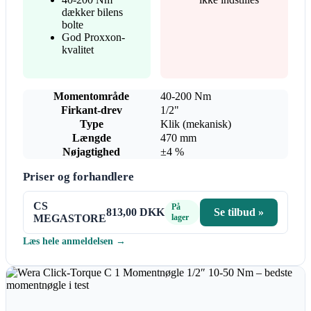
dækker bilens
bolte
God Proxxon-
kvalitet
Momentområde
40-200 Nm
Firkant-drev
1/2"
Type
Klik (mekanisk)
Længde
470 mm
Nøjagtighed
±4 %
Priser og forhandlere
CS
På
813,00 DKK
Se tilbud »
MEGASTORE
lager
Læs hele anmeldelsen →