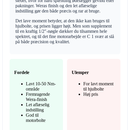
steder, hvor for hård spænding ødelægger gevind eller
pakninger. Weras finish og den let aflæselige
indstilling gør den både præcis og rar at bruge.
Det lave moment betyder, at den ikke kan bruges til
hjulbolte, og prisen ligger højt. Men som supplement
til en kraftig 1/2″-nøgle dækker du tilsammen hele
spektret, og til det fine motorarbejde er C 1 svær at slå
på både præcision og kvalitet.
Fordele
Ulemper
Lavt 10-50 Nm-
For lavt moment
område
til hjulbolte
Fremragende
Høj pris
Wera-finish
Let aflæselig
indstilling
God til
motorbolte