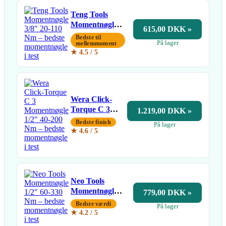
Teng Tools
Momentnøgle
615,00 DKK »
3/8″ 20-110 Nm
Bedste til
På lager
mellemmoment
★ 4.5 / 5
Wera Click-
Torque C 3
1.219,00 DKK »
Momentnøgle
Bedste finish
På lager
1/2″ 40-200
★ 4.6 / 5
Nm
Neo Tools
Momentnøgle
779,00 DKK »
1/2″ 60-330 Nm
Bedste værdi
På lager
★ 4.2 / 5