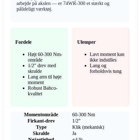
arbejde på akslen — er 74WR-300 et stærkt og
pålideligt værktøj.
Fordele
Ulemper
Højt 60-300 Nm-
Lavt moment kan
område
ikke indstilles
1/2" drev med
Lang og
skralde
forholdsvis tung
Lang arm til høje
moment
Robust Bahco-
kvalitet
Momentområde
60-300 Nm
Firkant-drev
1/2"
Type
Klik (mekanisk)
Skralde
Ja
Nøjagtighed
±4 %