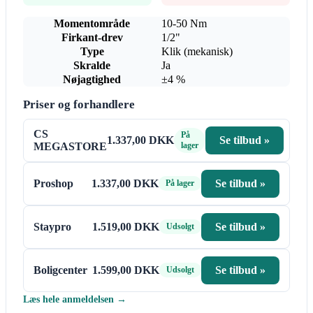
Momentområde
10-50 Nm
Firkant-drev
1/2"
Type
Klik (mekanisk)
Skralde
Ja
Nøjagtighed
±4 %
Priser og forhandlere
CS
På
1.337,00 DKK
Se tilbud »
MEGASTORE
lager
Proshop
1.337,00 DKK
Se tilbud »
På lager
Staypro
1.519,00 DKK
Se tilbud »
Udsolgt
Boligcenter
1.599,00 DKK
Se tilbud »
Udsolgt
Læs hele anmeldelsen →