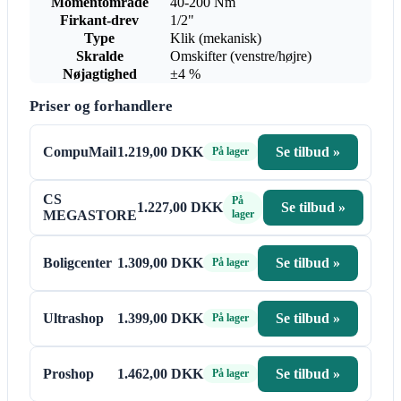
Momentområde
40-200 Nm
Firkant-drev
1/2"
Type
Klik (mekanisk)
Skralde
Omskifter (venstre/højre)
Nøjagtighed
±4 %
Priser og forhandlere
CompuMail
1.219,00 DKK
Se tilbud »
På lager
CS
På
1.227,00 DKK
Se tilbud »
MEGASTORE
lager
Boligcenter
1.309,00 DKK
Se tilbud »
På lager
Ultrashop
1.399,00 DKK
Se tilbud »
På lager
Proshop
1.462,00 DKK
Se tilbud »
På lager