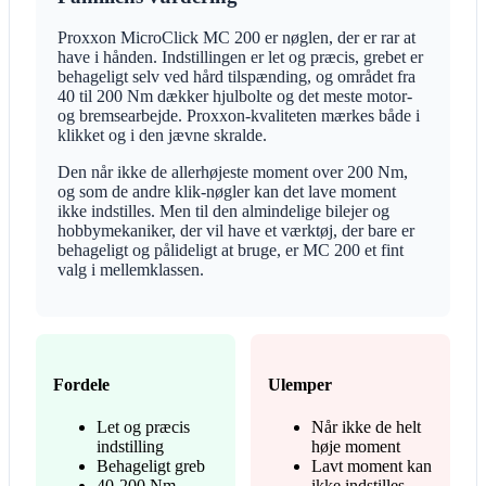
Proxxon MicroClick MC 200 er nøglen, der er rar at
have i hånden. Indstillingen er let og præcis, grebet er
behageligt selv ved hård tilspænding, og området fra
40 til 200 Nm dækker hjulbolte og det meste motor-
og bremsearbejde. Proxxon-kvaliteten mærkes både i
klikket og i den jævne skralde.
Den når ikke de allerhøjeste moment over 200 Nm,
og som de andre klik-nøgler kan det lave moment
ikke indstilles. Men til den almindelige bilejer og
hobbymekaniker, der vil have et værktøj, der bare er
behageligt og pålideligt at bruge, er MC 200 et fint
valg i mellemklassen.
Fordele
Ulemper
Let og præcis
Når ikke de helt
indstilling
høje moment
Behageligt greb
Lavt moment kan
40-200 Nm
ikke indstilles