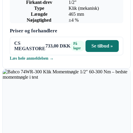
Firkant-drev
1/2"
Type
Klik (mekanisk)
Længde
465 mm
Nøjagtighed
±4 %
Priser og forhandlere
CS
På
733,00 DKK
Se tilbud »
MEGASTORE
lager
Læs hele anmeldelsen →