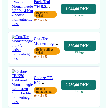
Park Tool
TW-5.2
1.044,00 DKK »
Momentnøgle
Bedste til
På lager
3/8″ 2-14 Nm
cykel
★ 4.5 / 5
Con-Tec
Momentnøgle
529,00 DKK »
2-20 Nm
Bedste billige
På lager
cykel
★ 4.1 / 5
Gedore TF-
K50
2.750,00 DKK »
Kalibreret
Bedste
Udsolgt
Momentnøgle
nøjagtighed
★ 4.5 / 5
3/8″ 10-50
Nm