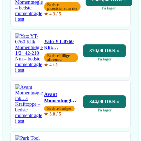
Momentnøgle
Bedste
På lager
præcisionsmærke
★ 4.3 / 5
Yato YT-0760
Klik
370,00 DKK »
Momentnøgle
Bedste billige
På lager
1/2″ 42-210 Nm
allround
★ 4 / 5
Avant
Momentnøgle
344,00 DKK »
inkl. 3
Bedste budget
På lager
Krafttoppe
★ 3.8 / 5