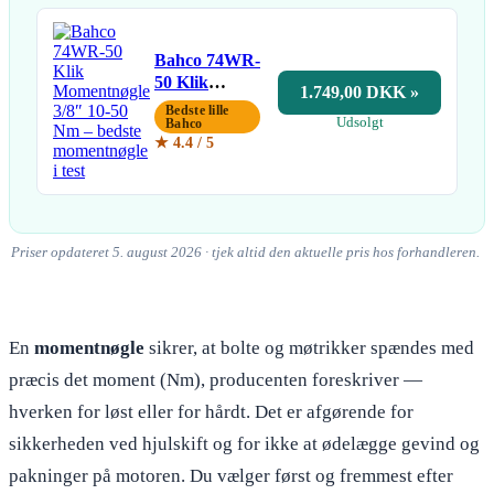
Bahco 74WR-
50 Klik
1.749,00 DKK »
Momentnøgle
Bedste lille
Udsolgt
3/8″ 10-50
Bahco
★ 4.4 / 5
Nm
Priser opdateret 5. august 2026 · tjek altid den aktuelle pris hos forhandleren.
En
momentnøgle
sikrer, at bolte og møtrikker spændes med
præcis det moment (Nm), producenten foreskriver —
hverken for løst eller for hårdt. Det er afgørende for
sikkerheden ved hjulskift og for ikke at ødelægge gevind og
pakninger på motoren. Du vælger først og fremmest efter