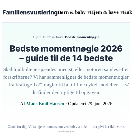
Familiens
vurdering
Børn & baby
Hjem & have
Køk
▾
▾
Hjem
/
Hjem & have
/
Bedste momentnøgle
Bedste momentnøgle 2026
– guide til de 14 bedste
Skal hjulboltene spændes præcist, eller motoren samles efter
forskrifterne? Vi har sammenlignet de bedste momentnøgler
— fra kraftige 1/2"-nøgler til bil til fine cykel-modeller — så
du finder den rigtige til opgaven.
Af
Mads Emil Hansen
· Opdateret 29. juni 2026
Gratis for dig. Vi kan tjene kommission ved køb via links — det påvirker ikke vores
vurderinger.