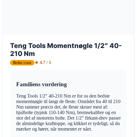
Teng Tools Momentnøgle 1/2″ 40-
210 Nm
★ 4.7 / 5
Bedst i test
Familiens vurdering
Teng Tools 1/2″ 40-210 Nm er for os den bedste
momentnøgle til langt de fleste. Området fra 40 til 210
Nm rammer præcis det, de fleste skruer mest af:
hjulbolte (typisk 110-140 Nm), bremsekalibre og en
stor del af motorens bolte. Det 1/2″ firkant-drev passer
de almindelige krafttoppe, og klikket er tydeligt, så du
mærker og hører, når momentet er nået.