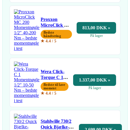
Proxxon
MicroClick MC
813,00 DKK »
200
Bedste
På lager
Momentnøgle
håndtering
★ 4.4 / 5
1/2″ 40-200 Nm
Wera Click-
Torque C 1
1.337,00 DKK »
Momentnøgle
Bedste til lave
På lager
1/2″ 10-50
moment
★ 4.4 / 5
Nm
Stahlwille 730/2
Quick Bjælke-
2.699,00 DKK »