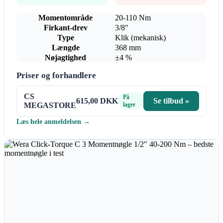
Momentområde
20-110 Nm
Firkant-drev
3/8"
Type
Klik (mekanisk)
Længde
368 mm
Nøjagtighed
±4 %
Priser og forhandlere
CS
På
615,00 DKK
Se tilbud »
MEGASTORE
lager
Læs hele anmeldelsen →