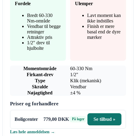
Fordele
Ulemper
Bredt 60-330
Lavt moment kan
Nm-område
ikke indstilles
Vendbar til begge
Finish er mere
retninger
basal end de dyre
Attraktiv pris
mærker
1/2" drev til
hjulbolte
Momentområde
60-330 Nm
Firkant-drev
1/2"
Type
Klik (mekanisk)
Skralde
Vendbar
Nøjagtighed
±4 %
Priser og forhandlere
Boligcenter
779,00 DKK
Se tilbud »
På lager
Læs hele anmeldelsen →