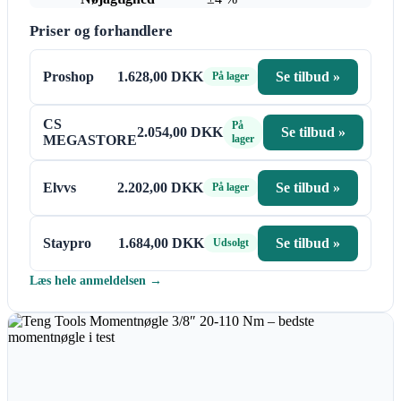
Priser og forhandlere
Proshop
1.628,00 DKK
Se tilbud »
På lager
CS
På
2.054,00 DKK
Se tilbud »
MEGASTORE
lager
Elvvs
2.202,00 DKK
Se tilbud »
På lager
Staypro
1.684,00 DKK
Se tilbud »
Udsolgt
Læs hele anmeldelsen →