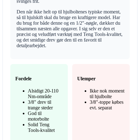
svinges frit.
Den når ikke helt op til hjulboltenes typiske moment,
så til hjulskift skal du bruge en kraftigere model. Har
du brug for både denne og en 1/2″-nøgle, dækker du
tilsammen næsten alle opgaver. I sig selv er den et
præcist og veludført værktøj med Teng Tools-kvalitet,
og det smidige drev gør den til en favorit til
detaljearbejdet.
Fordele
Ulemper
Alsidigt 20-110
Ikke nok moment
Nm-område
til hjulbolte
3/8" drev til
3/8"-toppe købes
trange steder
evt. separat
God til
motorbolte
Solid Teng
Tools-kvalitet