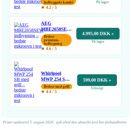
På lager
indbyggede kombi
★ 4.2 / 5
AEG
MBE2658SEW
4.995,00 DKK »
indbygning
Bedste
premium-
På lager
indbygning
★ 4.6 / 5
Whirlpool
MWP 254 SB
599,00 DKK »
med grill
Bedste med grill
Udsolgt
★ 4.4 / 5
Priser opdateret 5. august 2026 · tjek altid den aktuelle pris hos forhandleren.