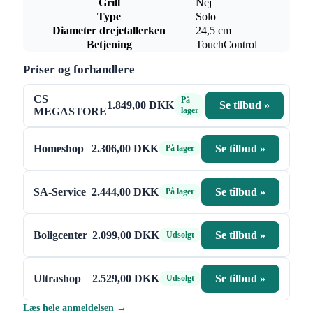
Grill
Nej
Type
Solo
Diameter drejetallerken
24,5 cm
Betjening
TouchControl
Priser og forhandlere
CS
På
1.849,00 DKK
Se tilbud »
MEGASTORE
lager
Homeshop
2.306,00 DKK
Se tilbud »
På lager
SA-Service
2.444,00 DKK
Se tilbud »
På lager
Boligcenter
2.099,00 DKK
Se tilbud »
Udsolgt
Ultrashop
2.529,00 DKK
Se tilbud »
Udsolgt
Læs hele anmeldelsen →