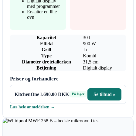
Digitalt display
med programmer
Erstatter en lille
ovn
Kapacitet
30 l
Effekt
900 W
Grill
Ja
Type
Kombi
Diameter drejetallerken
31,5 cm
Betjening
Digitalt display
Priser og forhandlere
KitchenOne
1.690,00 DKK
Se tilbud »
På lager
Læs hele anmeldelsen →