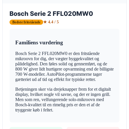
Bosch Serie 2 FFL020MW0
★ 4.4 / 5
Bedste fritstående
Familiens vurdering
Bosch Serie 2 FFL020MW0 er den fritstående
mikroovn for dig, der vægter byggekvalitet og
pålidelighed. Den føles solid og gennemført, og de
800 W giver lidt hurtigere opvarmning end de billigste
700 W-modeller. AutoPilot-programmerne tager
gætteriet ud af tid og effekt for typiske retter.
Betjeningen sker via drejeknapper frem for et digitalt
display, hvilket nogle vil savne, og der er ingen grill.
Men som ren, velfungerende solo-mikroovn med
Bosch-kvalitet til en rimelig pris er den et af de
tryggeste køb i feltet.