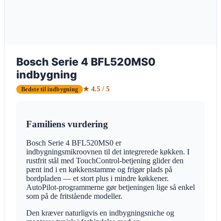
Bosch Serie 4 BFL520MS0
indbygning
★ 4.5 / 5
Bedste til indbygning
Familiens vurdering
Bosch Serie 4 BFL520MS0 er
indbygningsmikroovnen til det integrerede køkken. I
rustfrit stål med TouchControl-betjening glider den
pænt ind i en køkkenstamme og frigør plads på
bordpladen — et stort plus i mindre køkkener.
AutoPilot-programmerne gør betjeningen lige så enkel
som på de fritstående modeller.
Den kræver naturligvis en indbygningsniche og