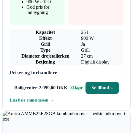
900 W effekt
God pris for
indbygning
Kapacitet
25 l
Effekt
900 W
Grill
Ja
Type
Grill
Diameter drejetallerken
27 cm
Betjening
Digitalt display
Priser og forhandlere
Boligcenter
2.099,00 DKK
Se tilbud »
På lager
Læs hele anmeldelsen →