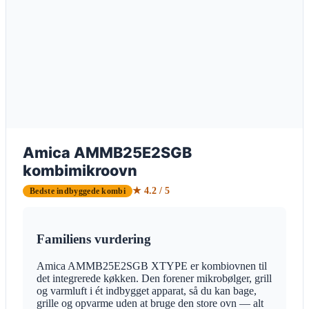
Amica AMMB25E2SGB
kombimikroovn
★ 4.2 / 5
Bedste indbyggede kombi
Familiens vurdering
Amica AMMB25E2SGB XTYPE er kombiovnen til
det integrerede køkken. Den forener mikrobølger, grill
og varmluft i ét indbygget apparat, så du kan bage,
grille og opvarme uden at bruge den store ovn — alt