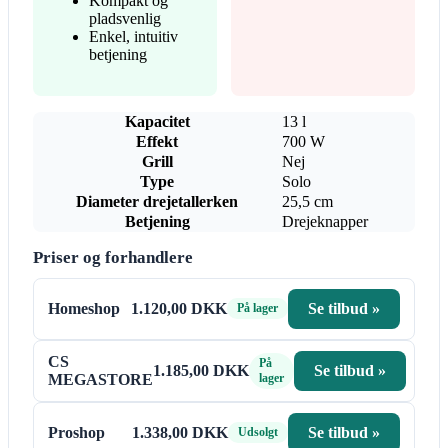
Kompakt og
pladsvenlig
Enkel, intuitiv
betjening
Kapacitet
13 l
Effekt
700 W
Grill
Nej
Type
Solo
Diameter drejetallerken
25,5 cm
Betjening
Drejeknapper
Priser og forhandlere
Homeshop
1.120,00 DKK
Se tilbud »
På lager
CS
På
1.185,00 DKK
Se tilbud »
MEGASTORE
lager
Proshop
1.338,00 DKK
Se tilbud »
Udsolgt