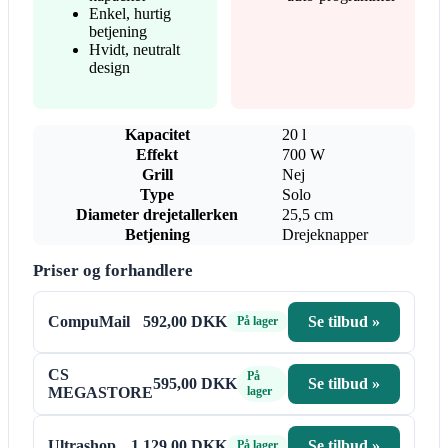
Enkel, hurtig
betjening
Hvidt, neutralt
design
Kapacitet
20 l
Effekt
700 W
Grill
Nej
Type
Solo
Diameter drejetallerken
25,5 cm
Betjening
Drejeknapper
Priser og forhandlere
CompuMail
592,00 DKK
Se tilbud »
På lager
CS
På
595,00 DKK
Se tilbud »
MEGASTORE
lager
Ultrashop
1.129,00 DKK
Se tilbud »
På lager