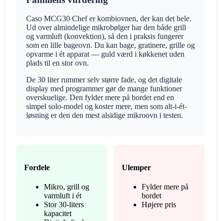
Caso MCG30 Chef er kombiovnen, der kan det hele.
Ud over almindelige mikrobølger har den både grill
og varmluft (konvektion), så den i praksis fungerer
som en lille bageovn. Du kan bage, gratinere, grille og
opvarme i ét apparat — guld værd i køkkenet uden
plads til en stor ovn.
De 30 liter rummer selv større fade, og det digitale
display med programmer gør de mange funktioner
overskuelige. Den fylder mere på bordet end en
simpel solo-model og koster mere, men som alt-i-ét-
løsning er den den mest alsidige mikroovn i testen.
Fordele
Ulemper
Mikro, grill og
Fylder mere på
varmluft i ét
bordet
Stor 30-liters
Højere pris
kapacitet