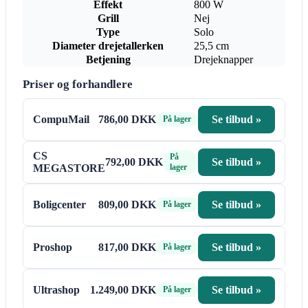
Effekt
800 W
Grill
Nej
Type
Solo
Diameter drejetallerken
25,5 cm
Betjening
Drejeknapper
Priser og forhandlere
CompuMail
786,00 DKK
Se tilbud »
På lager
CS
På
792,00 DKK
Se tilbud »
MEGASTORE
lager
Boligcenter
809,00 DKK
Se tilbud »
På lager
Proshop
817,00 DKK
Se tilbud »
På lager
Ultrashop
1.249,00 DKK
Se tilbud »
På lager