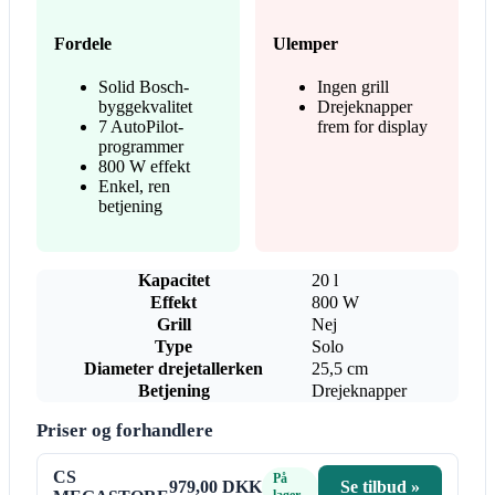
Fordele
Ulemper
Solid Bosch-
Ingen grill
byggekvalitet
Drejeknapper
7 AutoPilot-
frem for display
programmer
800 W effekt
Enkel, ren
betjening
Kapacitet
20 l
Effekt
800 W
Grill
Nej
Type
Solo
Diameter drejetallerken
25,5 cm
Betjening
Drejeknapper
Priser og forhandlere
CS
På
979,00 DKK
Se tilbud »
lager