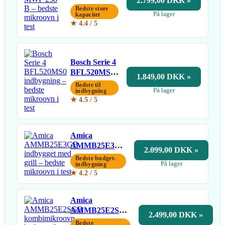
2.799,00 DKK »
Bedste store
På lager
kapacitet
★ 4.4 / 5
Bosch Serie 4
BFL520MS0
1.849,00 DKK »
indbygning
Bedste til
På lager
indbygning
★ 4.5 / 5
Amica
AMMB25E3GB
2.099,00 DKK »
indbygget med
Bedste budget-
På lager
grill
indbygning
★ 4.2 / 5
Amica
AMMB25E2SGB
2.499,00 DKK »
kombimikroovn
Bedste