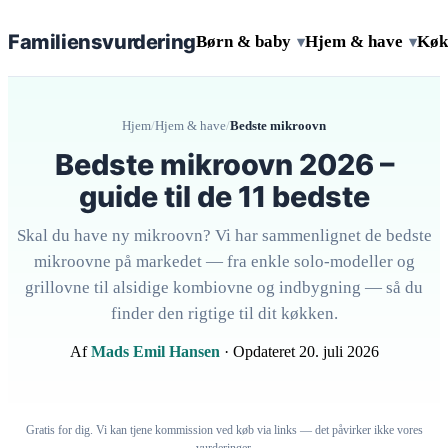
Familiens
vurdering
Børn & baby
Hjem & have
Køk
▾
▾
Hjem
/
Hjem & have
/
Bedste mikroovn
Bedste mikroovn 2026 –
guide til de 11 bedste
Skal du have ny mikroovn? Vi har sammenlignet de bedste
mikroovne på markedet — fra enkle solo-modeller og
grillovne til alsidige kombiovne og indbygning — så du
finder den rigtige til dit køkken.
Af
Mads Emil Hansen
· Opdateret 20. juli 2026
Gratis for dig. Vi kan tjene kommission ved køb via links — det påvirker ikke vores
vurderinger.