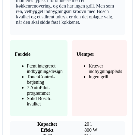
monteres typisk i forbindelse med en
køkkenrenovering, og den har ingen grill. Men som
ren, velbygget indbygningsmikroovn med Bosch-
kvalitet og et stilrent udtryk er den det oplagte valg,
når den skal sidde fast i køkkenet.
Fordele
Ulemper
Pænt integreret
Kræver
indbygningsdesign
indbygningsplads
TouchControl-
Ingen grill
betjening
7 AutoPilot-
programmer
Solid Bosch-
kvalitet
Kapacitet
20 l
Effekt
800 W