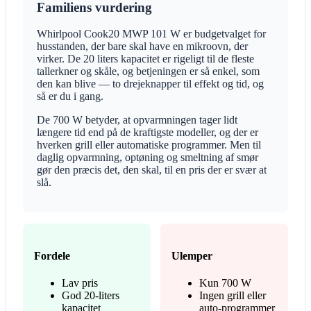
Familiens vurdering
Whirlpool Cook20 MWP 101 W er budgetvalget for
husstanden, der bare skal have en mikroovn, der
virker. De 20 liters kapacitet er rigeligt til de fleste
tallerkner og skåle, og betjeningen er så enkel, som
den kan blive — to drejeknapper til effekt og tid, og
så er du i gang.
De 700 W betyder, at opvarmningen tager lidt
længere tid end på de kraftigste modeller, og der er
hverken grill eller automatiske programmer. Men til
daglig opvarmning, optøning og smeltning af smør
gør den præcis det, den skal, til en pris der er svær at
slå.
Fordele
Ulemper
Lav pris
Kun 700 W
God 20-liters
Ingen grill eller
kapacitet
auto-programmer