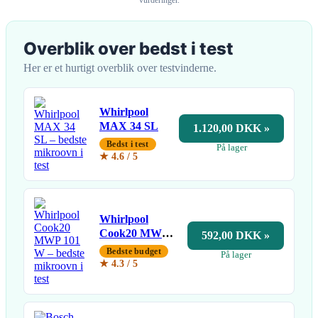
Overblik over bedst i test
Her er et hurtigt overblik over testvinderne.
Whirlpool
MAX 34 SL
1.120,00 DKK »
Bedst i test
På lager
★ 4.6 / 5
Whirlpool
Cook20 MWP
592,00 DKK »
101 W
Bedste budget
På lager
★ 4.3 / 5