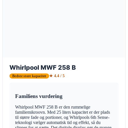
Whirlpool MWF 258 B
★ 4.4 / 5
Bedste store kapacitet
Familiens vurdering
Whirlpool MWF 258 B er den rummelige
familiemikroovn. Med 25 liters kapacitet er der plads
til større fade og portioner, og Whirlpools 6th Sense-
teknologi vælger automatisk tid og effekt, så du
slipper for at gætte. Det digitale display gør de mange