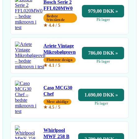
Bosch Serie 2
FFL020MW0
979,00 DKK »
Bedste
På lager
fritstående
★ 4.4 / 5
Ariete Vintage
Mikrobølgeovn
786,00 DKK »
Flotteste design
På lager
★ 4.1 / 5
Caso MCG30
Chef
1.690,00 DKK »
Mest alsidige
På lager
★ 4.5 / 5
Whirlpool
MWF 258 B