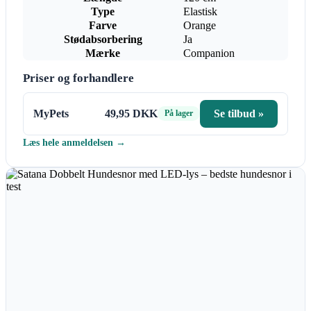
Type
Elastisk
Farve
Orange
Stødabsorbering
Ja
Mærke
Companion
Priser og forhandlere
MyPets
49,95 DKK
Se tilbud »
På lager
Læs hele anmeldelsen →