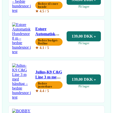
Bedste til store
På lager
hunde
★ 4.5 / 5
Estore
Automatisk
139,00 DKK »
Hundesnor 8 m
Bedste budget-
På lager
flexline
★ 4.1 / 5
Julius-K9 C&G
Line 3 m med
139,00 DKK »
håndtag
Bedste
På lager
justerbare
★ 4.4 / 5