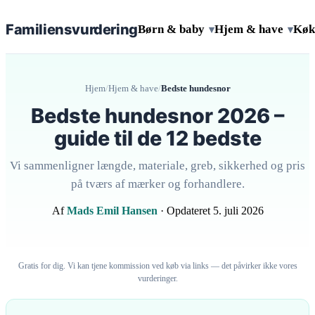
Familiens
vurdering
Børn & baby
Hjem & have
Køk
▾
▾
Hjem
/
Hjem & have
/
Bedste hundesnor
Bedste hundesnor 2026 –
guide til de 12 bedste
Vi sammenligner længde, materiale, greb, sikkerhed og pris
på tværs af mærker og forhandlere.
Af
Mads Emil Hansen
· Opdateret 5. juli 2026
Gratis for dig. Vi kan tjene kommission ved køb via links — det påvirker ikke vores
vurderinger.