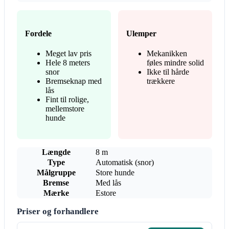
Fordele
Ulemper
Meget lav pris
Mekanikken
Hele 8 meters
føles mindre solid
snor
Ikke til hårde
Bremseknap med
trækkere
lås
Fint til rolige,
mellemstore
hunde
Længde
8 m
Type
Automatisk (snor)
Målgruppe
Store hunde
Bremse
Med lås
Mærke
Estore
Priser og forhandlere