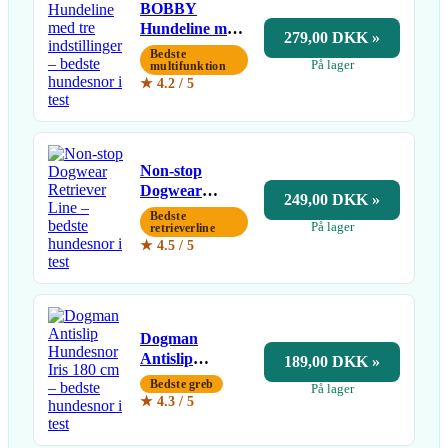
BOBBY
Hundeline med
279,00 DKK »
tre indstillinger
Bedste
På lager
multifunktion
★ 4.2 / 5
Non-stop
Dogwear
249,00 DKK »
Retriever Line
Bedste
På lager
retrieverline
★ 4.5 / 5
Dogman
Antislip
189,00 DKK »
Hundesnor Iris
Bedste greb
På lager
180 cm
★ 4.3 / 5