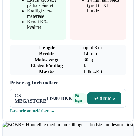
på halsbåndet
tyndt til XL-
Kraftigt vævet
hunde
materiale
Kendt K9-
kvalitet
Længde
op til 3 m
Bredde
14 mm
Maks. vægt
30 kg
Ekstra håndtag
Ja
Mærke
Julius-K9
Priser og forhandlere
CS
På
139,00 DKK
Se tilbud »
MEGASTORE
lager
Læs hele anmeldelsen →