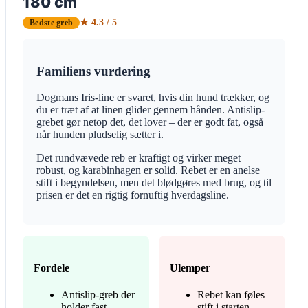
180 cm
★ 4.3 / 5
Bedste greb
Familiens vurdering
Dogmans Iris-line er svaret, hvis din hund trækker, og
du er træt af at linen glider gennem hånden. Antislip-
grebet gør netop det, det lover – der er godt fat, også
når hunden pludselig sætter i.
Det rundvævede reb er kraftigt og virker meget
robust, og karabinhagen er solid. Rebet er en anelse
stift i begyndelsen, men det blødgøres med brug, og til
prisen er det en rigtig fornuftig hverdagsline.
Fordele
Ulemper
Antislip-greb der
Rebet kan føles
holder fast
stift i starten