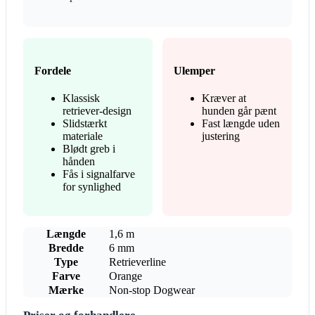
Fordele
Ulemper
Klassisk
Kræver at
retriever-design
hunden går pænt
Slidstærkt
Fast længde uden
materiale
justering
Blødt greb i
hånden
Fås i signalfarve
for synlighed
Længde
1,6 m
Bredde
6 mm
Type
Retrieverline
Farve
Orange
Mærke
Non-stop Dogwear