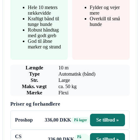
Hele 10 meters
Fylder og vejer
rækkevidde
mere
Kraftigt bånd til
Overkill til små
tunge hunde
hunde
Robust håndtag
med godt greb
God til åbne
marker og strand
Længde
10 m
Type
Automatisk (bånd)
Str.
Large
Maks. vægt
ca. 50 kg
Mærke
Flexi
Priser og forhandlere
Proshop
336,00 DKK
Se tilbud »
På lager
CS
På
336,00 DKK
Se tilbud »