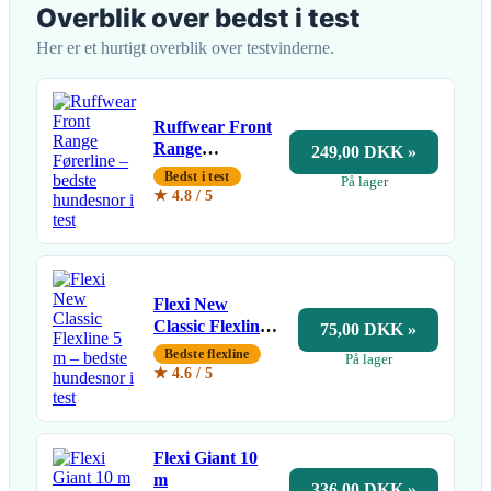
Overblik over bedst i test
Her er et hurtigt overblik over testvinderne.
Ruffwear Front
Range
249,00 DKK »
Førerline
Bedst i test
På lager
★ 4.8 / 5
Flexi New
Classic Flexline 5
75,00 DKK »
m
Bedste flexline
På lager
★ 4.6 / 5
Flexi Giant 10
m
336,00 DKK »