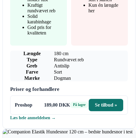
Kraftigt
Kun én længde
rundvævet reb
her
Solid
karabinhage
God pris for
kvaliteten
Længde
180 cm
Type
Rundvævet reb
Greb
Antislip
Farve
Sort
Mærke
Dogman
Priser og forhandlere
Proshop
189,00 DKK
Se tilbud »
På lager
Læs hele anmeldelsen →