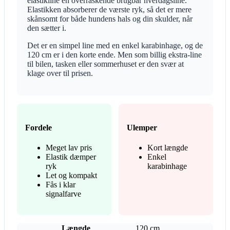
elastikline en overraskende brugbar hverdagsline.
Elastikken absorberer de værste ryk, så det er mere
skånsomt for både hundens hals og din skulder, når
den sætter i.
Det er en simpel line med en enkel karabinhage, og de
120 cm er i den korte ende. Men som billig ekstra-line
til bilen, tasken eller sommerhuset er den svær at
klage over til prisen.
Fordele
Ulemper
Meget lav pris
Kort længde
Elastik dæmper
Enkel
ryk
karabinhage
Let og kompakt
Fås i klar
signalfarve
Længde
120 cm