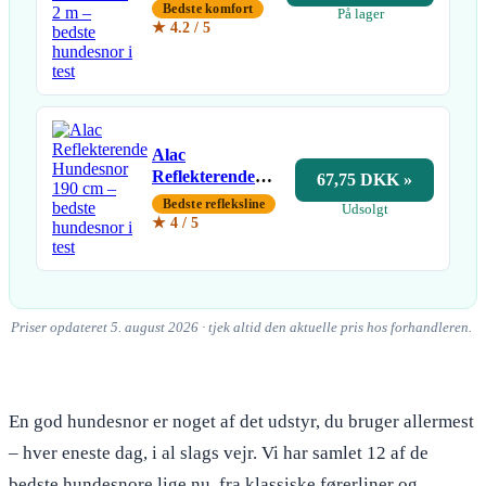
& Justerbar
Bedste komfort
På lager
Hundesnor 2 m
★ 4.2 / 5
Alac
Reflekterende
67,75 DKK »
Hundesnor 190
Bedste refleksline
Udsolgt
cm
★ 4 / 5
Priser opdateret 5. august 2026 · tjek altid den aktuelle pris hos forhandleren.
En god hundesnor er noget af det udstyr, du bruger allermest
– hver eneste dag, i al slags vejr. Vi har samlet 12 af de
bedste hundesnore lige nu, fra klassiske førerliner og