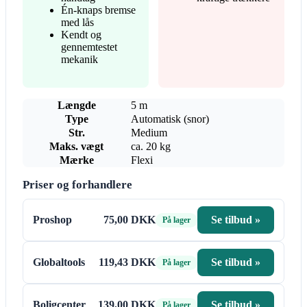
Én-knaps bremse
med lås
Kendt og
gennemtestet
mekanik
Længde
5 m
Type
Automatisk (snor)
Str.
Medium
Maks. vægt
ca. 20 kg
Mærke
Flexi
Priser og forhandlere
Proshop
75,00 DKK
Se tilbud »
På lager
Globaltools
119,43 DKK
Se tilbud »
På lager
Boligcenter
139,00 DKK
Se tilbud »
På lager