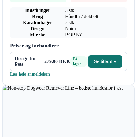
Indstillinger
3 stk
Brug
Håndfri / dobbelt
Karabinhager
2 stk
Design
Natur
Mærke
BOBBY
Priser og forhandlere
Design for
På
279,00 DKK
Se tilbud »
Pets
lager
Læs hele anmeldelsen →