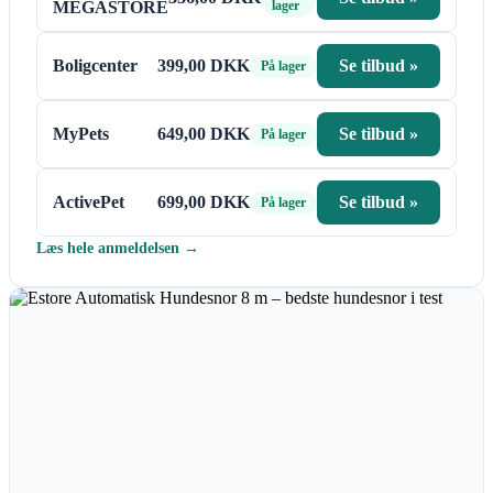
MEGASTORE
lager
Boligcenter
399,00 DKK
Se tilbud »
På lager
MyPets
649,00 DKK
Se tilbud »
På lager
ActivePet
699,00 DKK
Se tilbud »
På lager
Læs hele anmeldelsen →