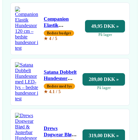
Companion
Elastik
49,95 DKK »
Hundesnor 120
Bedste budget
På lager
cm
★ 4 / 5
Satana Dobbelt
Hundesnor
289,00 DKK »
med LED-lys
Bedste med lys
På lager
★ 4.1 / 5
Drews
Dogwear Blød
319,00 DKK »