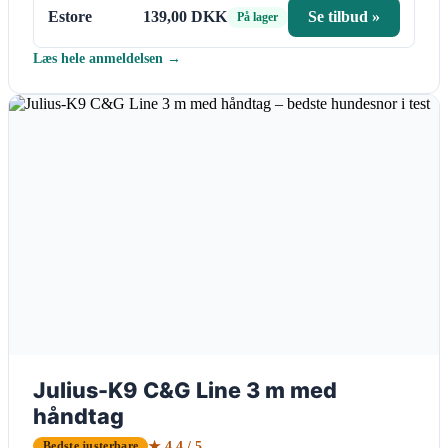
Estore
139,00 DKK
Se tilbud »
På lager
Læs hele anmeldelsen →
Julius-K9 C&G Line 3 m med
håndtag
★ 4.4 / 5
Bedste justerbare