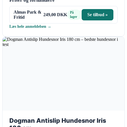
Priser og forhandlere
Almas Park &
På
249,00 DKK
Se tilbud »
Fritid
lager
Læs hele anmeldelsen →
Dogman Antislip Hundesnor Iris