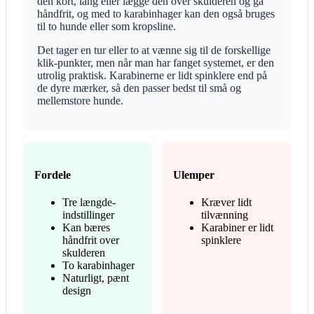
den kort, lang eller lægge den over skulderen og gå
håndfrit, og med to karabinhager kan den også bruges
til to hunde eller som kropsline.
Det tager en tur eller to at vænne sig til de forskellige
klik-punkter, men når man har fanget systemet, er den
utrolig praktisk. Karabinerne er lidt spinklere end på
de dyre mærker, så den passer bedst til små og
mellemstore hunde.
Fordele
Ulemper
Tre længde-
Kræver lidt
indstillinger
tilvænning
Kan bæres
Karabiner er lidt
håndfrit over
spinklere
skulderen
To karabinhager
Naturligt, pænt
design