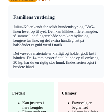
Familiens vurdering
Julius-K9 er kendt for solidt hundeudstyr, og C&G-
linen lever op til ryet. Den kan klikkes i flere længder,
så samme line fungerer både som kort byline og
længere tur-line, og det ekstra håndtag tæt på
halsbåndet er guld værd i trafik.
Det vævede materiale er kraftigt og holder godt fast i
hånden. De 14 mm passer fint til hunde op til omkring
30 kg; har du en rigtig stor hund, findes serien også i
bredere bånd.
Fordele
Ulemper
Kan justeres i
Farvevalg er
flere længder
begrænset
Ekstra greb tæt
14 mm kan føles