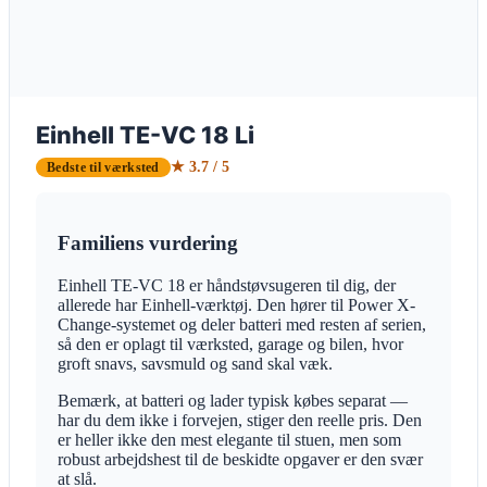
Einhell TE-VC 18 Li
★ 3.7 / 5
Bedste til værksted
Familiens vurdering
Einhell TE-VC 18 er håndstøvsugeren til dig, der
allerede har Einhell-værktøj. Den hører til Power X-
Change-systemet og deler batteri med resten af serien,
så den er oplagt til værksted, garage og bilen, hvor
groft snavs, savsmuld og sand skal væk.
Bemærk, at batteri og lader typisk købes separat —
har du dem ikke i forvejen, stiger den reelle pris. Den
er heller ikke den mest elegante til stuen, men som
robust arbejdshest til de beskidte opgaver er den svær
at slå.