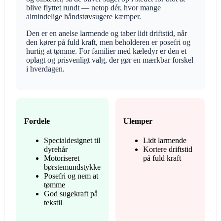
blive flyttet rundt — netop dér, hvor mange
almindelige håndstøvsugere kæmper.
Den er en anelse larmende og taber lidt driftstid, når
den kører på fuld kraft, men beholderen er posefri og
hurtig at tømme. For familier med kæledyr er den et
oplagt og prisvenligt valg, der gør en mærkbar forskel
i hverdagen.
Fordele
Ulemper
Specialdesignet til
Lidt larmende
dyrehår
Kortere driftstid
Motoriseret
på fuld kraft
børstemundstykke
Posefri og nem at
tømme
God sugekraft på
tekstil