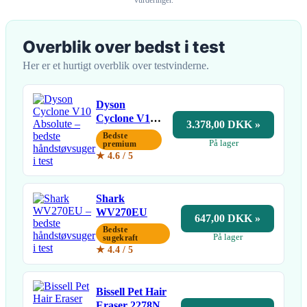
Overblik over bedst i test
Her er et hurtigt overblik over testvinderne.
Dyson
Cyclone V10
3.378,00 DKK »
Absolute
Bedste
På lager
premium
★ 4.6 / 5
Shark
WV270EU
647,00 DKK »
Bedste
På lager
sugekraft
★ 4.4 / 5
Bissell Pet Hair
Eraser 2278N