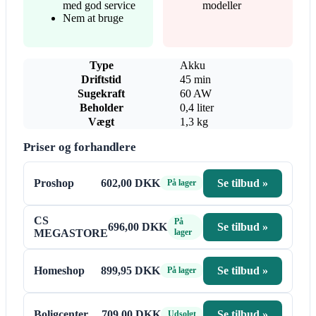
med god service
modeller
Nem at bruge
Type
Akku
Driftstid
45 min
Sugekraft
60 AW
Beholder
0,4 liter
Vægt
1,3 kg
Priser og forhandlere
Proshop
602,00 DKK
Se tilbud »
På lager
CS
På
696,00 DKK
Se tilbud »
MEGASTORE
lager
Homeshop
899,95 DKK
Se tilbud »
På lager
Boligcenter
709,00 DKK
Se tilbud »
Udsolgt