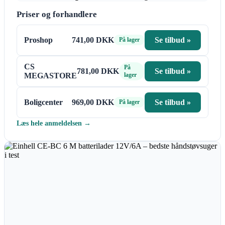
Priser og forhandlere
Proshop
741,00 DKK
Se tilbud »
På lager
CS
På
781,00 DKK
Se tilbud »
MEGASTORE
lager
Boligcenter
969,00 DKK
Se tilbud »
På lager
Læs hele anmeldelsen →