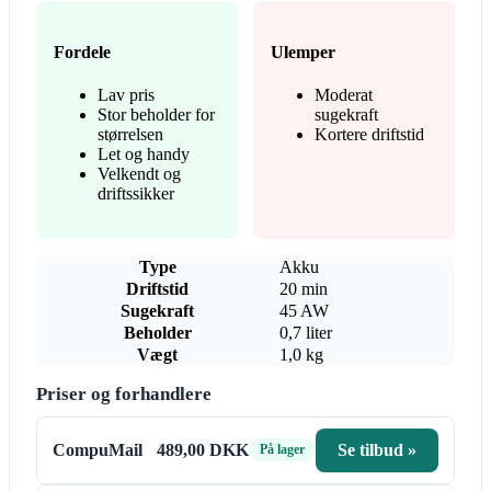
Fordele
Ulemper
Lav pris
Moderat
Stor beholder for
sugekraft
størrelsen
Kortere driftstid
Let og handy
Velkendt og
driftssikker
Type
Akku
Driftstid
20 min
Sugekraft
45 AW
Beholder
0,7 liter
Vægt
1,0 kg
Priser og forhandlere
CompuMail
489,00 DKK
Se tilbud »
På lager