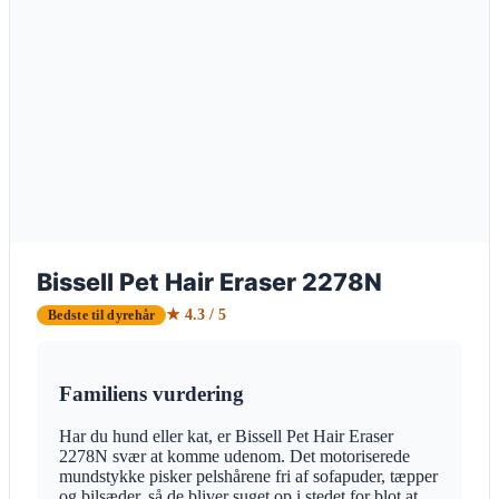
Bissell Pet Hair Eraser 2278N
★ 4.3 / 5
Bedste til dyrehår
Familiens vurdering
Har du hund eller kat, er Bissell Pet Hair Eraser
2278N svær at komme udenom. Det motoriserede
mundstykke pisker pelshårene fri af sofapuder, tæpper
og bilsæder, så de bliver suget op i stedet for blot at