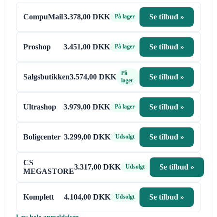
CompuMail
3.378,00 DKK
Se tilbud »
På lager
Proshop
3.451,00 DKK
Se tilbud »
På lager
På
Salgsbutikken
3.574,00 DKK
Se tilbud »
lager
Ultrashop
3.979,00 DKK
Se tilbud »
På lager
Boligcenter
3.299,00 DKK
Se tilbud »
Udsolgt
CS
3.317,00 DKK
Se tilbud »
Udsolgt
MEGASTORE
Komplett
4.104,00 DKK
Se tilbud »
Udsolgt
Læs hele anmeldelsen →