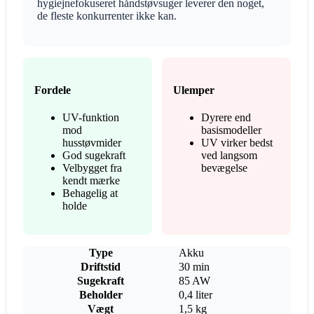
hygiejnefokuseret håndstøvsuger leverer den noget,
de fleste konkurrenter ikke kan.
Fordele
Ulemper
UV-funktion
Dyrere end
mod
basismodeller
husstøvmider
UV virker bedst
God sugekraft
ved langsom
Velbygget fra
bevægelse
kendt mærke
Behagelig at
holde
Type
Akku
Driftstid
30 min
Sugekraft
85 AW
Beholder
0,4 liter
Vægt
1,5 kg