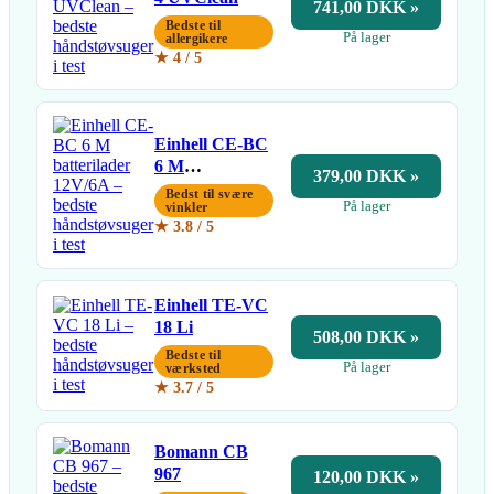
741,00 DKK »
Bedste til
På lager
allergikere
★ 4 / 5
Einhell CE-BC
6 M
379,00 DKK »
batterilader
Bedst til svære
På lager
12V/6A
vinkler
★ 3.8 / 5
Einhell TE-VC
18 Li
508,00 DKK »
Bedste til
På lager
værksted
★ 3.7 / 5
Bomann CB
967
120,00 DKK »