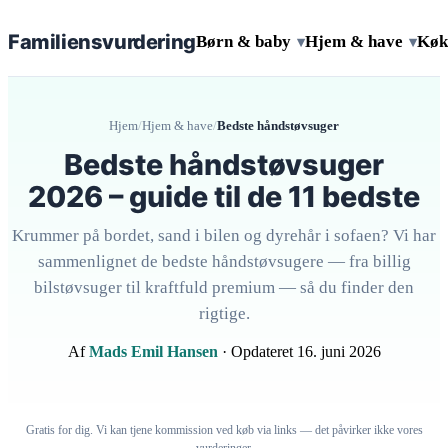
Familiens
vurdering
Børn & baby
Hjem & have
Køk
▾
▾
Hjem
/
Hjem & have
/
Bedste håndstøvsuger
Bedste håndstøvsuger
2026 – guide til de 11 bedste
Krummer på bordet, sand i bilen og dyrehår i sofaen? Vi har
sammenlignet de bedste håndstøvsugere — fra billig
bilstøvsuger til kraftfuld premium — så du finder den
rigtige.
Af
Mads Emil Hansen
· Opdateret 16. juni 2026
Gratis for dig. Vi kan tjene kommission ved køb via links — det påvirker ikke vores
vurderinger.