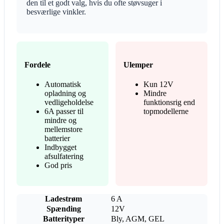
den til et godt valg, hvis du ofte støvsuger i
besværlige vinkler.
Fordele
Ulemper
Automatisk
Kun 12V
opladning og
Mindre
vedligeholdelse
funktionsrig end
6A passer til
topmodellerne
mindre og
mellemstore
batterier
Indbygget
afsulfatering
God pris
Ladestrøm
6 A
Spænding
12V
Batterityper
Bly, AGM, GEL