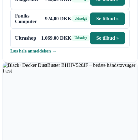
Føniks
924,00 DKK
Se tilbud »
Udsolgt
Computer
Ultrashop
1.069,00 DKK
Se tilbud »
Udsolgt
Læs hele anmeldelsen →