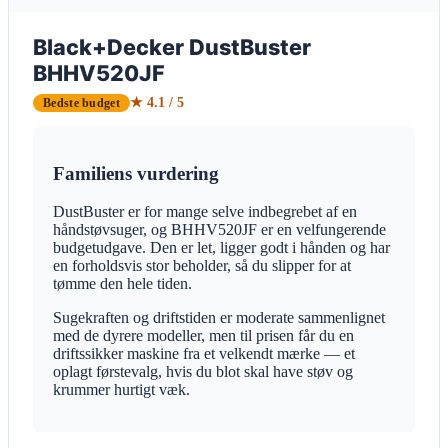
Black+Decker DustBuster
BHHV520JF
★ 4.1 / 5
Bedste budget
Familiens vurdering
DustBuster er for mange selve indbegrebet af en
håndstøvsuger, og BHHV520JF er en velfungerende
budgetudgave. Den er let, ligger godt i hånden og har
en forholdsvis stor beholder, så du slipper for at
tømme den hele tiden.
Sugekraften og driftstiden er moderate sammenlignet
med de dyrere modeller, men til prisen får du en
driftssikker maskine fra et velkendt mærke — et
oplagt førstevalg, hvis du blot skal have støv og
krummer hurtigt væk.