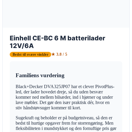
Einhell CE-BC 6 M batterilader
12V/6A
★ 3.8 / 5
Bedst til svære vinkler
Familiens vurdering
Black+Decker DVA325JP07 har et clever PivotPlus-
led, der lader hovedet dreje, så du uden besvær
kommer ned mellem bilsæder, ind i hjørner og under
lave møbler. Det gør den især praktisk dér, hvor en
stiv håndstøvsuger kommer til kort.
Sugekraft og beholder er på budgetniveau, så den er
bedst til hurtige opgaver frem for storrengøring. Men
fleksibiliteten i mundstykket og den fornuftige pris gør