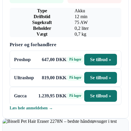
Type
Akku
Driftstid
12 min
Sugekraft
75 AW
Beholder
0,2 liter
Vægt
0,7 kg
Priser og forhandlere
Proshop
647,00 DKK
Se tilbud »
På lager
Ultrashop
819,00 DKK
Se tilbud »
På lager
Gucca
1.239,95 DKK
Se tilbud »
På lager
Læs hele anmeldelsen →