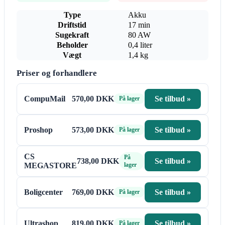
Type
Akku
Driftstid
17 min
Sugekraft
80 AW
Beholder
0,4 liter
Vægt
1,4 kg
Priser og forhandlere
CompuMail
570,00 DKK
Se tilbud »
På lager
Proshop
573,00 DKK
Se tilbud »
På lager
CS
På
738,00 DKK
Se tilbud »
MEGASTORE
lager
Boligcenter
769,00 DKK
Se tilbud »
På lager
Ultrashop
819,00 DKK
Se tilbud »
På lager