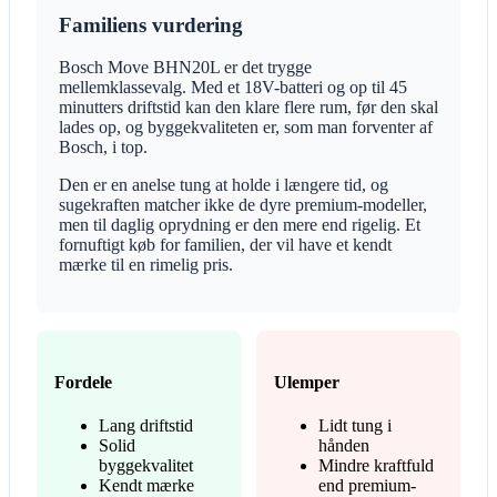
Familiens vurdering
Bosch Move BHN20L er det trygge
mellemklassevalg. Med et 18V-batteri og op til 45
minutters driftstid kan den klare flere rum, før den skal
lades op, og byggekvaliteten er, som man forventer af
Bosch, i top.
Den er en anelse tung at holde i længere tid, og
sugekraften matcher ikke de dyre premium-modeller,
men til daglig oprydning er den mere end rigelig. Et
fornuftigt køb for familien, der vil have et kendt
mærke til en rimelig pris.
Fordele
Ulemper
Lang driftstid
Lidt tung i
Solid
hånden
byggekvalitet
Mindre kraftfuld
Kendt mærke
end premium-