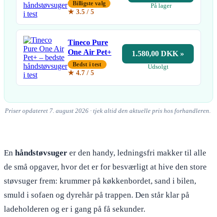
Billigste valg
På lager
★ 3.5 / 5
Tineco Pure
One Air Pet+
1.580,00 DKK »
Bedst i test
Udsolgt
★ 4.7 / 5
Priser opdateret 7. august 2026 · tjek altid den aktuelle pris hos forhandleren.
En
håndstøvsuger
er den handy, ledningsfri makker til alle
de små opgaver, hvor det er for besværligt at hive den store
støvsuger frem: krummer på køkkenbordet, sand i bilen,
smuld i sofaen og dyrehår på trappen. Den står klar på
ladeholderen og er i gang på få sekunder.