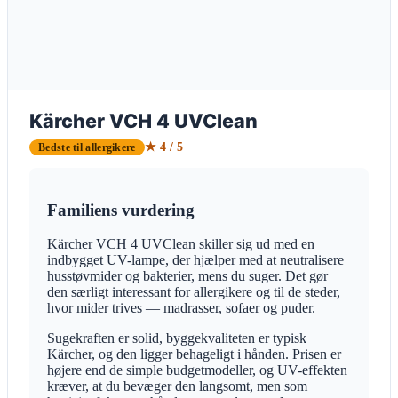
Kärcher VCH 4 UVClean
★ 4 / 5
Bedste til allergikere
Familiens vurdering
Kärcher VCH 4 UVClean skiller sig ud med en
indbygget UV-lampe, der hjælper med at neutralisere
husstøvmider og bakterier, mens du suger. Det gør
den særligt interessant for allergikere og til de steder,
hvor mider trives — madrasser, sofaer og puder.
Sugekraften er solid, byggekvaliteten er typisk
Kärcher, og den ligger behageligt i hånden. Prisen er
højere end de simple budgetmodeller, og UV-effekten
kræver, at du bevæger den langsomt, men som