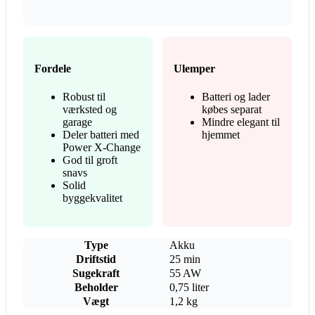
Fordele
Ulemper
Robust til
Batteri og lader
værksted og
købes separat
garage
Mindre elegant til
Deler batteri med
hjemmet
Power X-Change
God til groft
snavs
Solid
byggekvalitet
Type
Akku
Driftstid
25 min
Sugekraft
55 AW
Beholder
0,75 liter
Vægt
1,2 kg