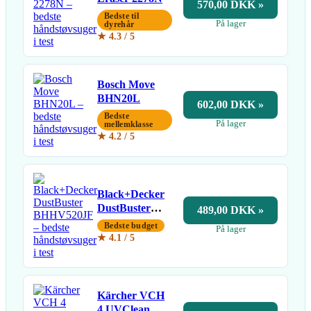
570,00 DKK »
Bedste til
På lager
dyrehår
★ 4.3 / 5
Bosch Move
BHN20L
602,00 DKK »
Bedste
På lager
mellemklasse
★ 4.2 / 5
Black+Decker
DustBuster
489,00 DKK »
BHHV520JF
Bedste budget
På lager
★ 4.1 / 5
Kärcher VCH
4 UVClean