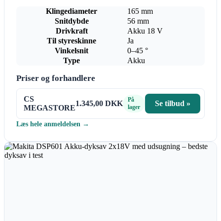
Klingediameter
165 mm
Snitdybde
56 mm
Drivkraft
Akku 18 V
Til styreskinne
Ja
Vinkelsnit
0–45 °
Type
Akku
Priser og forhandlere
CS
På
1.345,00 DKK
Se tilbud »
MEGASTORE
lager
Læs hele anmeldelsen →