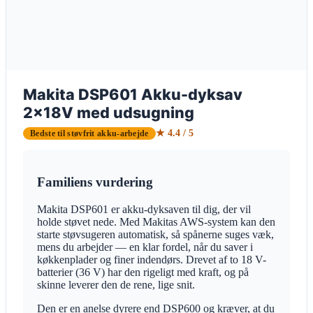
Makita DSP601 Akku-dyksav
2x18V med udsugning
★ 4.4 / 5
Bedste til støvfrit akku-arbejde
Familiens vurdering
Makita DSP601 er akku-dyksaven til dig, der vil
holde støvet nede. Med Makitas AWS-system kan den
starte støvsugeren automatisk, så spånerne suges væk,
mens du arbejder — en klar fordel, når du saver i
køkkenplader og finer indendørs. Drevet af to 18 V-
batterier (36 V) har den rigeligt med kraft, og på
skinne leverer den de rene, lige snit.
Den er en anelse dyrere end DSP600 og kræver, at du