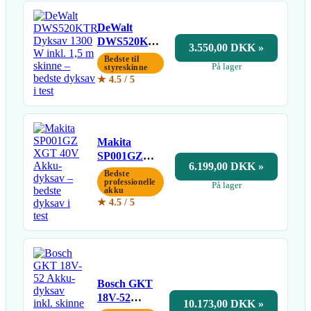
DeWalt
DWS520KTR
3.550,00 DKK »
Dyksav 1300
Bedste til
På lager
W inkl. 1,5 m
styreskinne
★ 4.5 / 5
skinne
Makita
SP001GZ
6.199,00 DKK »
XGT 40V
Bedste
Akku-dyksav
professionelle
På lager
akku
★ 4.5 / 5
Bosch GKT
18V-52
10.173,00 DKK »