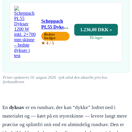
Scheppach
PL55 Dyksav
1.236,00 DKK »
1200 W inkl.
Bedste
På lager
2×700 mm
budget
★ 4 / 5
skinne
Priser opdateret 10. august 2026 · tjek altid den aktuelle pris hos
forhandleren.
En
dyksav
er en rundsav, der kan “dykke” lodret ned i
materialet og — kørt på en styreskinne — levere langt mere
præcise og splintfri snit end en almindelig rundsav. Den er