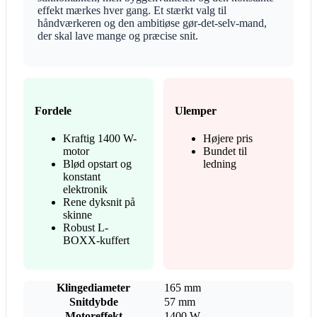
effekt mærkes hver gang. Et stærkt valg til
håndværkeren og den ambitiøse gør-det-selv-mand,
der skal lave mange og præcise snit.
Fordele
Ulemper
Kraftig 1400 W-
Højere pris
motor
Bundet til
Blød opstart og
ledning
konstant
elektronik
Rene dyksnit på
skinne
Robust L-
BOXX-kuffert
Klingediameter
165 mm
Snitdybde
57 mm
Motoreffekt
1400 W