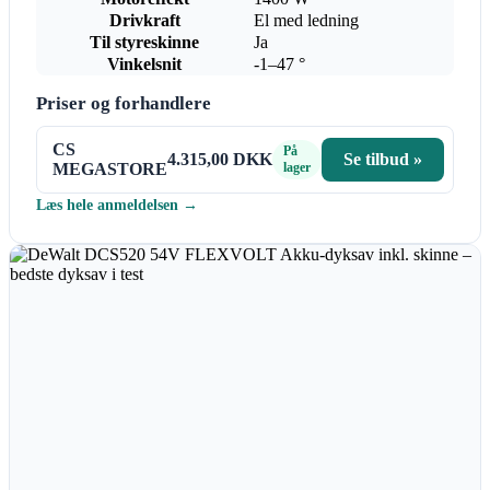
Drivkraft
El med ledning
Til styreskinne
Ja
Vinkelsnit
-1–47 °
Priser og forhandlere
CS
På
4.315,00 DKK
Se tilbud »
MEGASTORE
lager
Læs hele anmeldelsen →