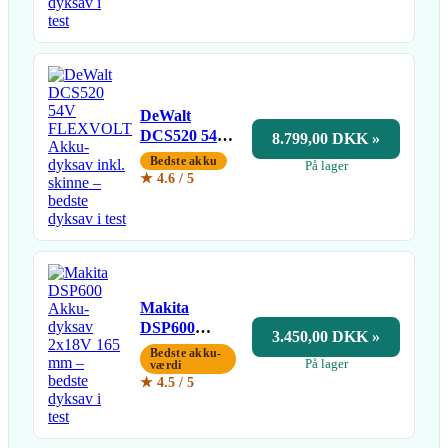
DeWalt
DCS520 54V
8.799,00 DKK »
FLEXVOLT
Bedste akku
På lager
Akku-dyksav
★ 4.6 / 5
inkl. skinne
Makita
DSP600
3.450,00 DKK »
Akku-dyksav
Bedste akku-
På lager
2x18V 165
værdi
★ 4.5 / 5
mm