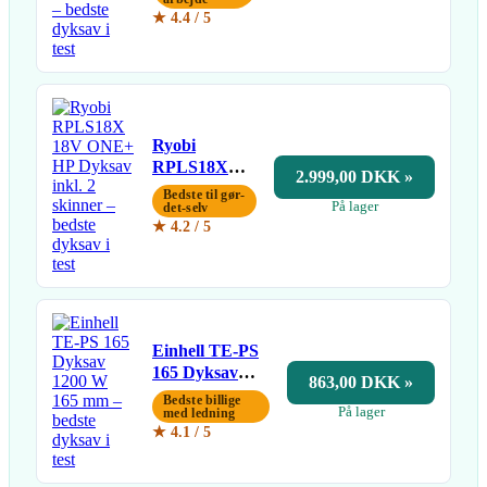
udsugning
★ 4.4 / 5
Ryobi
RPLS18X
2.999,00 DKK »
18V ONE+
Bedste til gør-
På lager
HP Dyksav
det-selv
★ 4.2 / 5
inkl. 2
skinner
Einhell TE-PS
165 Dyksav
863,00 DKK »
1200 W 165
Bedste billige
På lager
mm
med ledning
★ 4.1 / 5