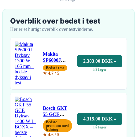
Overblik over bedst i test
Her er et hurtigt overblik over testvinderne.
Makita
SP6000J
2.383,00 DKK »
Dyksav 1300
Bedst i test
På lager
W 165 mm
★ 4.7 / 5
Bosch GKT
55 GCE
4.315,00 DKK »
Dyksav 1400
Bedste
W L-BOXX
premium med
På lager
ledning
★ 4.6 / 5