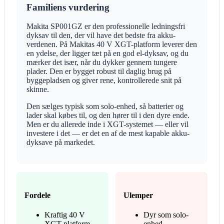
Familiens vurdering
Makita SP001GZ er den professionelle ledningsfri
dyksav til den, der vil have det bedste fra akku-
verdenen. På Makitas 40 V XGT-platform leverer den
en ydelse, der ligger tæt på en god el-dyksav, og du
mærker det især, når du dykker gennem tungere
plader. Den er bygget robust til daglig brug på
byggepladsen og giver rene, kontrollerede snit på
skinne.
Den sælges typisk som solo-enhed, så batterier og
lader skal købes til, og den hører til i den dyre ende.
Men er du allerede inde i XGT-systemet — eller vil
investere i det — er det en af de mest kapable akku-
dyksave på markedet.
Fordele
Ulemper
Kraftig 40 V
Dyr som solo-
XGT-platform
enhed