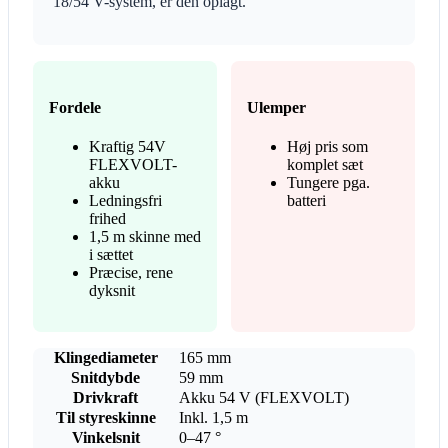
18/54 V-system, er den oplagt.
Fordele
Ulemper
Kraftig 54V
Høj pris som
FLEXVOLT-
komplet sæt
akku
Tungere pga.
Ledningsfri
batteri
frihed
1,5 m skinne med
i sættet
Præcise, rene
dyksnit
Klingediameter
165 mm
Snitdybde
59 mm
Drivkraft
Akku 54 V (FLEXVOLT)
Til styreskinne
Inkl. 1,5 m
Vinkelsnit
0–47 °