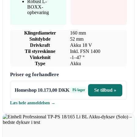
Robust L-
BOXX-
opbevaring
Klingediameter
160 mm
Snitdybde
52 mm
Drivkraft
Akku 18 V
Til styreskinne
Inkl. FSN 1400
Vinkelsnit
-1–47 °
Type
Akku
Priser og forhandlere
Homeshop
10.173,00 DKK
Se tilbud »
På lager
Læs hele anmeldelsen →