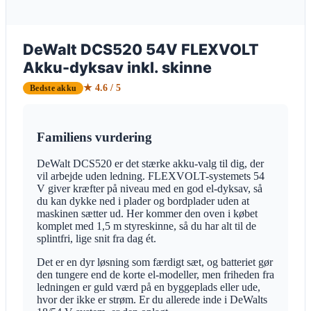
DeWalt DCS520 54V FLEXVOLT
Akku-dyksav inkl. skinne
★ 4.6 / 5
Bedste akku
Familiens vurdering
DeWalt DCS520 er det stærke akku-valg til dig, der
vil arbejde uden ledning. FLEXVOLT-systemets 54
V giver kræfter på niveau med en god el-dyksav, så
du kan dykke ned i plader og bordplader uden at
maskinen sætter ud. Her kommer den oven i købet
komplet med 1,5 m styreskinne, så du har alt til de
splintfri, lige snit fra dag ét.
Det er en dyr løsning som færdigt sæt, og batteriet gør
den tungere end de korte el-modeller, men friheden fra
ledningen er guld værd på en byggeplads eller ude,
hvor der ikke er strøm. Er du allerede inde i DeWalts