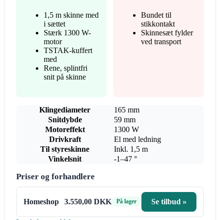
1,5 m skinne med
Bundet til
i sættet
stikkontakt
Stærk 1300 W-
Skinnesæt fylder
motor
ved transport
TSTAK-kuffert
med
Rene, splintfri
snit på skinne
Klingediameter
165 mm
Snitdybde
59 mm
Motoreffekt
1300 W
Drivkraft
El med ledning
Til styreskinne
Inkl. 1,5 m
Vinkelsnit
-1–47 °
Priser og forhandlere
Homeshop
3.550,00 DKK
Se tilbud »
På lager