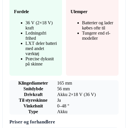
Fordele
Ulemper
36 V (2×18 V)
Batterier og lader
kraft
købes ofte til
Ledningsfri
Tungere end el-
frihed
modeller
LXT deler batteri
med andet
værktøj
Præcise dyksnit
på skinne
Klingediameter
165 mm
Snitdybde
56 mm
Drivkraft
Akku 2×18 V (36 V)
Til styreskinne
Ja
Vinkelsnit
0–48 °
Type
Akku
Priser og forhandlere