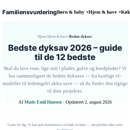
Familiens
vurdering
Børn & baby
Hjem & have
Køk
▾
▾
Hjem
/
Hjem & have
/
Bedste dyksav
Bedste dyksav 2026 – guide
til de 12 bedste
Skal du lave rene, lige snit i plader, gulve og bordplader? Vi
har sammenlignet de bedste dyksave — fra kraftige el-
modeller til ledningsfri akku-save — så du finder den rigtige
til dine projekter.
Af
Mads Emil Hansen
· Opdateret 2. august 2026
Gratis for dig. Vi kan tjene kommission ved køb via links — det påvirker ikke vores
vurderinger.