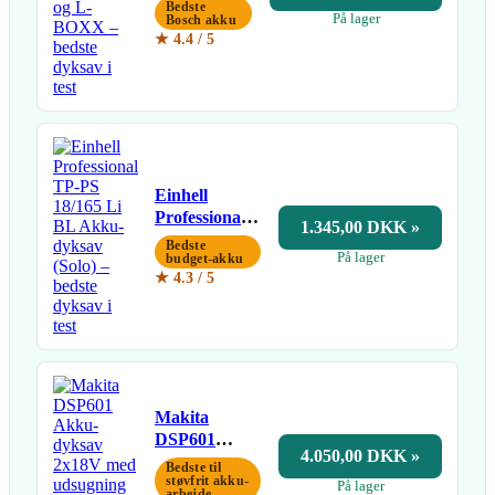
Akku-
Bedste
På lager
dyksav inkl.
Bosch akku
★ 4.4 / 5
skinne og L-
BOXX
Einhell
Professional
1.345,00 DKK »
TP-PS 18/165
Bedste
På lager
Li BL Akku-
budget-akku
★ 4.3 / 5
dyksav (Solo)
Makita
DSP601
4.050,00 DKK »
Akku-dyksav
Bedste til
2x18V med
støvfrit akku-
På lager
arbejde