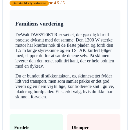
★ 4.5 / 5
Bedste til styreskinne
Familiens vurdering
DeWalt DWS520KTR er sættet, der gør dig klar til
præcise dyksnit med det samme. Den 1300 W stærke
motor har kræfter nok til de fleste plader, og fordi den
1,5 m lange styreskinne og en TSTAK-kuffert følger
med, slipper du for at samle delene selv. På skinnen
leverer den den rene, splintfri kant, der er hele pointen
med en dyksav.
Du er bundet til stikkontakten, og skinnesættet fylder
lidt ved transport, men som samlet pakke er det god
værdi og en nem vej til lige, kontrollerede snit i gulve,
plader og bordplader. Et stærkt valg, hvis du ikke har
skinne i forvejen.
Fordele
Ulemper