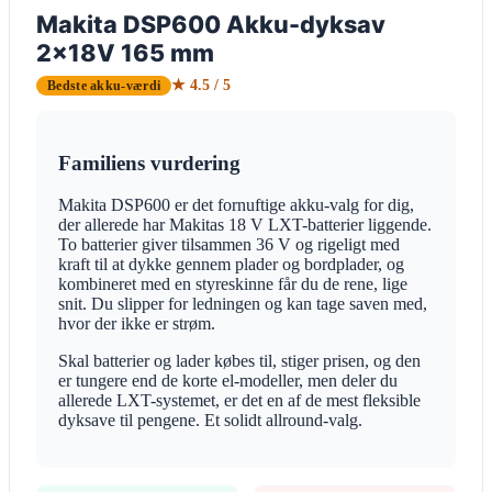
Makita DSP600 Akku-dyksav
2x18V 165 mm
★ 4.5 / 5
Bedste akku-værdi
Familiens vurdering
Makita DSP600 er det fornuftige akku-valg for dig,
der allerede har Makitas 18 V LXT-batterier liggende.
To batterier giver tilsammen 36 V og rigeligt med
kraft til at dykke gennem plader og bordplader, og
kombineret med en styreskinne får du de rene, lige
snit. Du slipper for ledningen og kan tage saven med,
hvor der ikke er strøm.
Skal batterier og lader købes til, stiger prisen, og den
er tungere end de korte el-modeller, men deler du
allerede LXT-systemet, er det en af de mest fleksible
dyksave til pengene. Et solidt allround-valg.