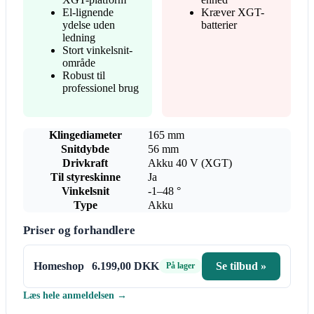
El-lignende
Kræver XGT-
ydelse uden
batterier
ledning
Stort vinkelsnit-
område
Robust til
professionel brug
Klingediameter
165 mm
Snitdybde
56 mm
Drivkraft
Akku 40 V (XGT)
Til styreskinne
Ja
Vinkelsnit
-1–48 °
Type
Akku
Priser og forhandlere
Homeshop
6.199,00 DKK
Se tilbud »
På lager
Læs hele anmeldelsen →