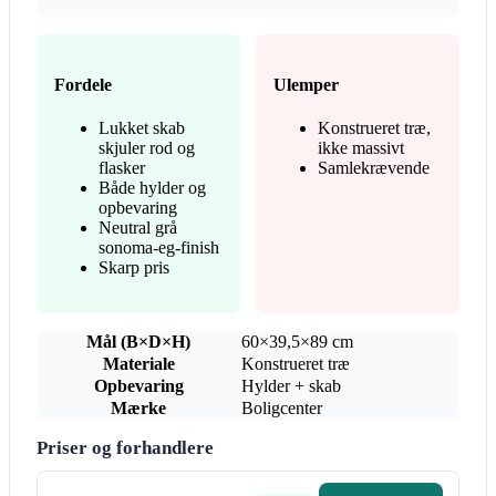
Fordele
Ulemper
Lukket skab
Konstrueret træ,
skjuler rod og
ikke massivt
flasker
Samlekrævende
Både hylder og
opbevaring
Neutral grå
sonoma-eg-finish
Skarp pris
Mål (B×D×H)
60×39,5×89 cm
Materiale
Konstrueret træ
Opbevaring
Hylder + skab
Mærke
Boligcenter
Priser og forhandlere