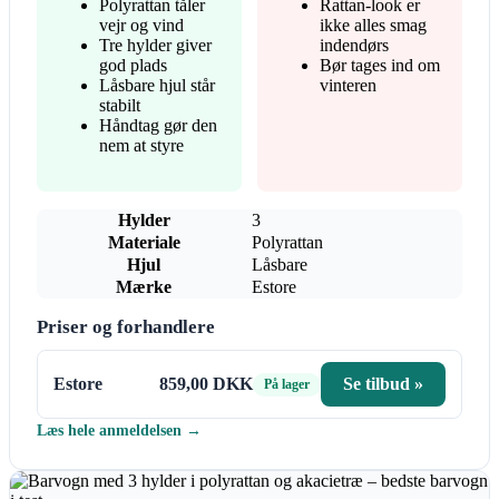
Polyrattan tåler
Rattan-look er
vejr og vind
ikke alles smag
Tre hylder giver
indendørs
god plads
Bør tages ind om
Låsbare hjul står
vinteren
stabilt
Håndtag gør den
nem at styre
Hylder
3
Materiale
Polyrattan
Hjul
Låsbare
Mærke
Estore
Priser og forhandlere
Estore
859,00 DKK
Se tilbud »
På lager
Læs hele anmeldelsen →