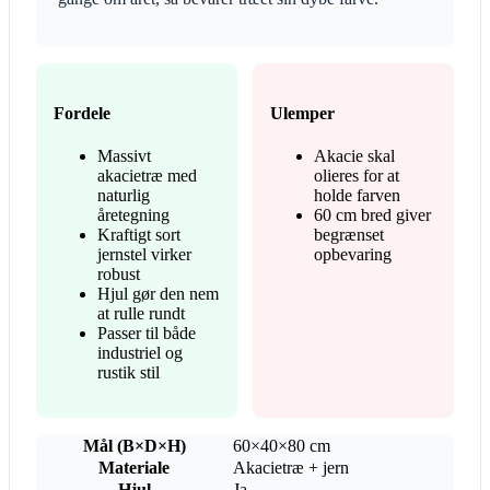
Fordele
Ulemper
Massivt
Akacie skal
akacietræ med
olieres for at
naturlig
holde farven
åretegning
60 cm bred giver
Kraftigt sort
begrænset
jernstel virker
opbevaring
robust
Hjul gør den nem
at rulle rundt
Passer til både
industriel og
rustik stil
Mål (B×D×H)
60×40×80 cm
Materiale
Akacietræ + jern
Hjul
Ja