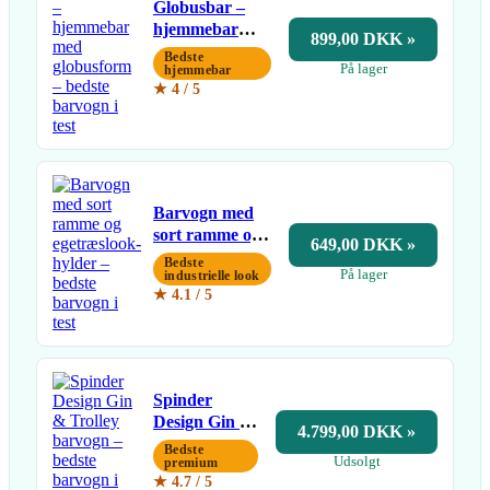
Globusbar –
hjemmebar
899,00 DKK »
med
Bedste
På lager
globusform
hjemmebar
★ 4 / 5
Barvogn med
sort ramme og
649,00 DKK »
egetræslook-
Bedste
På lager
hylder
industrielle look
★ 4.1 / 5
Spinder
Design Gin &
4.799,00 DKK »
Trolley
Bedste
Udsolgt
barvogn
premium
★ 4.7 / 5