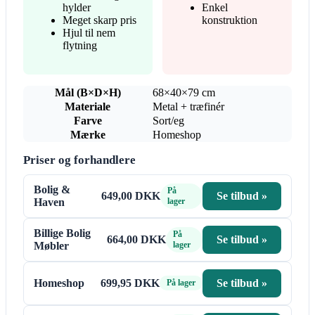
hylder
Enkel
Meget skarp pris
konstruktion
Hjul til nem
flytning
Mål (B×D×H)
68×40×79 cm
Materiale
Metal + træfinér
Farve
Sort/eg
Mærke
Homeshop
Priser og forhandlere
Bolig &
På
649,00 DKK
Se tilbud »
Haven
lager
Billige Bolig
På
664,00 DKK
Se tilbud »
Møbler
lager
Homeshop
699,95 DKK
Se tilbud »
På lager