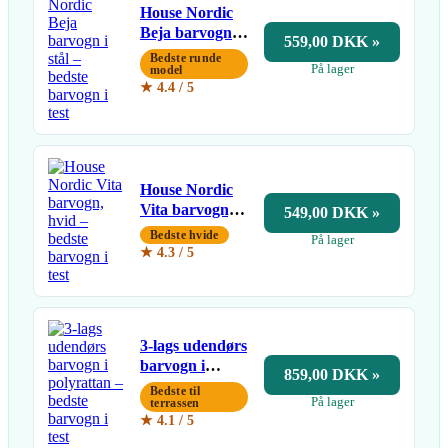
House Nordic
Beja barvogn i
559,00 DKK »
stål
Bedste runde
På lager
model
★ 4.4 / 5
House Nordic
Vita barvogn,
549,00 DKK »
hvid
Bedste hvide
På lager
★ 4.3 / 5
3-lags udendørs
barvogn i
859,00 DKK »
polyrattan
Bedste til
På lager
terrassen
★ 4.1 / 5