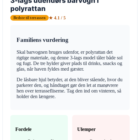
3-lags udendørs barvogn i
polyrattan
★ 4.1 / 5
Bedste til terrassen
Familiens vurdering
Skal barvognen bruges udenfor, er polyrattan det
rigtige materiale, og denne 3-lags model tåler både sol
og fugt. De tre hylder giver plads til drinks, snacks og
glas, når haven fyldes med gæster.
De låsbare hjul betyder, at den bliver stående, hvor du
parkerer den, og håndtaget gør den let at manøvrere
hen over terrassefliserne. Tag den ind om vinteren, så
holder den længere.
Fordele
Ulemper