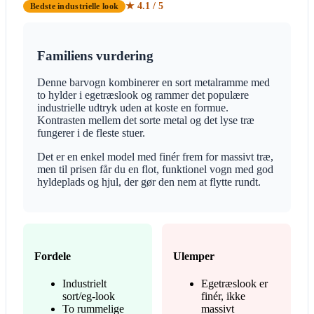
★ 4.1 / 5
Bedste industrielle look
Familiens vurdering
Denne barvogn kombinerer en sort metalramme med
to hylder i egetræslook og rammer det populære
industrielle udtryk uden at koste en formue.
Kontrasten mellem det sorte metal og det lyse træ
fungerer i de fleste stuer.
Det er en enkel model med finér frem for massivt træ,
men til prisen får du en flot, funktionel vogn med god
hyldeplads og hjul, der gør den nem at flytte rundt.
Fordele
Ulemper
Industrielt
Egetræslook er
sort/eg-look
finér, ikke
To rummelige
massivt