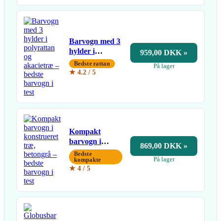
Barvogn med 3
hylder i
959,00 DKK »
polyrattan og
Bedste rattan
På lager
akacietræ
★ 4.2 / 5
Kompakt
barvogn i
869,00 DKK »
konstrueret
Bedste
På lager
træ, betongrå
kompakte
★ 4 / 5