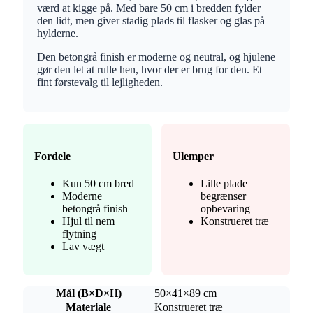
værd at kigge på. Med bare 50 cm i bredden fylder
den lidt, men giver stadig plads til flasker og glas på
hylderne.
Den betongrå finish er moderne og neutral, og hjulene
gør den let at rulle hen, hvor der er brug for den. Et
fint førstevalg til lejligheden.
Fordele
Ulemper
Kun 50 cm bred
Lille plade
Moderne
begrænser
betongrå finish
opbevaring
Hjul til nem
Konstrueret træ
flytning
Lav vægt
Mål (B×D×H)
50×41×89 cm
Materiale
Konstrueret træ