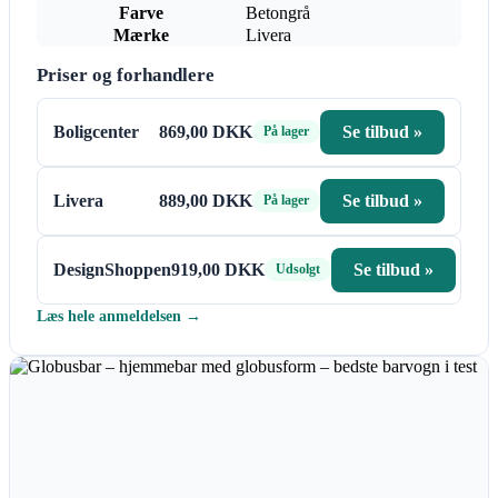
Farve
Betongrå
Mærke
Livera
Priser og forhandlere
Boligcenter
869,00 DKK
Se tilbud »
På lager
Livera
889,00 DKK
Se tilbud »
På lager
DesignShoppen
919,00 DKK
Se tilbud »
Udsolgt
Læs hele anmeldelsen →