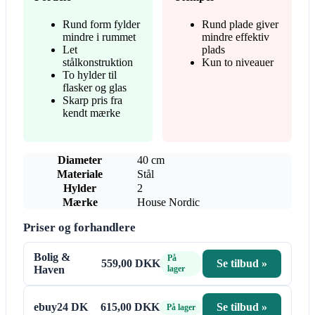
Rund form fylder
Rund plade giver
mindre i rummet
mindre effektiv
Let
plads
stålkonstruktion
Kun to niveauer
To hylder til
flasker og glas
Skarp pris fra
kendt mærke
Diameter
40 cm
Materiale
Stål
Hylder
2
Mærke
House Nordic
Priser og forhandlere
Bolig &
På
559,00 DKK
Se tilbud »
Haven
lager
ebuy24 DK
615,00 DKK
Se tilbud »
På lager