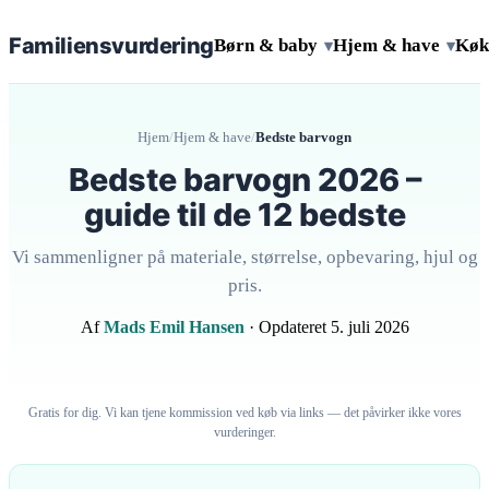
Familiens
vurdering
Børn & baby
Hjem & have
Køk
▾
▾
Hjem
/
Hjem & have
/
Bedste barvogn
Bedste barvogn 2026 –
guide til de 12 bedste
Vi sammenligner på materiale, størrelse, opbevaring, hjul og
pris.
Af
Mads Emil Hansen
· Opdateret 5. juli 2026
Gratis for dig. Vi kan tjene kommission ved køb via links — det påvirker ikke vores
vurderinger.