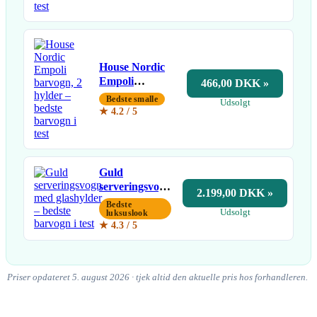
House Nordic
Empoli
466,00 DKK »
barvogn, 2
Bedste smalle
Udsolgt
hylder
★ 4.2 / 5
Guld
serveringsvogn
2.199,00 DKK »
med
Bedste
Udsolgt
glashylder
luksuslook
★ 4.3 / 5
Priser opdateret 5. august 2026 · tjek altid den aktuelle pris hos forhandleren.