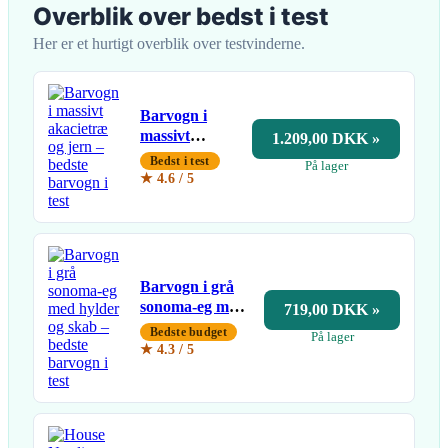
Overblik over bedst i test
Her er et hurtigt overblik over testvinderne.
Barvogn i
massivt
1.209,00 DKK »
akacietræ og
Bedst i test
På lager
jern
★ 4.6 / 5
Barvogn i grå
sonoma-eg med
719,00 DKK »
hylder og skab
Bedste budget
På lager
★ 4.3 / 5