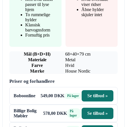
passer til lyse
viser ridser
hjem
Åbne hylder
To rummelige
skjuler intet
hylder
Klassisk
barvognsform
Fornuftig pris
Mål (B×D×H)
68×40×79 cm
Materiale
Metal
Farve
Hvid
Mærke
House Nordic
Priser og forhandlere
Boboonline
549,00 DKK
Se tilbud »
På lager
Billige Bolig
På
578,00 DKK
Se tilbud »
Møbler
lager