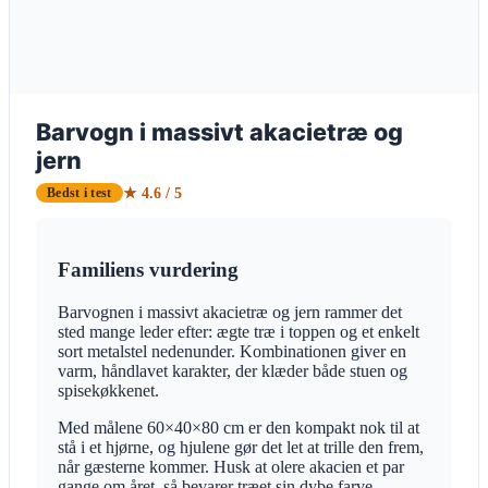
Barvogn i massivt akacietræ og
jern
★ 4.6 / 5
Bedst i test
Familiens vurdering
Barvognen i massivt akacietræ og jern rammer det
sted mange leder efter: ægte træ i toppen og et enkelt
sort metalstel nedenunder. Kombinationen giver en
varm, håndlavet karakter, der klæder både stuen og
spisekøkkenet.
Med målene 60×40×80 cm er den kompakt nok til at
stå i et hjørne, og hjulene gør det let at trille den frem,
når gæsterne kommer. Husk at olere akacien et par
gange om året, så bevarer træet sin dybe farve.