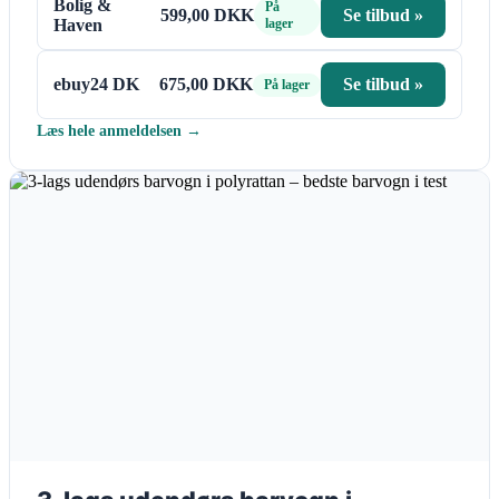
Bolig &
På
599,00 DKK
Se tilbud »
Haven
lager
ebuy24 DK
675,00 DKK
Se tilbud »
På lager
Læs hele anmeldelsen →