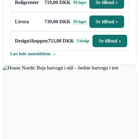
Boligcenter
719,00 DKK
Se tilbud »
På lager
Livera
739,00 DKK
Se tilbud »
På lager
DesignShoppen
753,00 DKK
Se tilbud »
Udsolgt
Læs hele anmeldelsen →