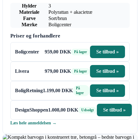
Hylder
3
Materiale
Polyrattan + akacietræ
Farve
Sort/brun
Mærke
Boligcenter
Priser og forhandlere
Boligcenter
959,00 DKK
Se tilbud »
På lager
Livera
979,00 DKK
Se tilbud »
På lager
På
BoligRetning
1.199,00 DKK
Se tilbud »
lager
DesignShoppen
1.008,00 DKK
Se tilbud »
Udsolgt
Læs hele anmeldelsen →