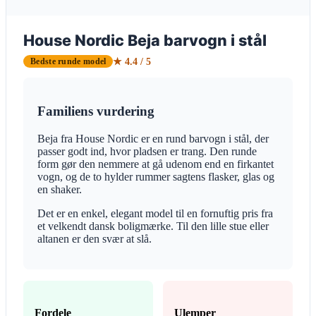
House Nordic Beja barvogn i stål
★ 4.4 / 5
Bedste runde model
Familiens vurdering
Beja fra House Nordic er en rund barvogn i stål, der
passer godt ind, hvor pladsen er trang. Den runde
form gør den nemmere at gå udenom end en firkantet
vogn, og de to hylder rummer sagtens flasker, glas og
en shaker.
Det er en enkel, elegant model til en fornuftig pris fra
et velkendt dansk boligmærke. Til den lille stue eller
altanen er den svær at slå.
Fordele
Ulemper